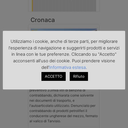
Cronaca
Utilizziamo i cookie, anche di terze parti, per migliorare
l'esperienza di navigazione e suggerirti prodotti e servizi
in linea con le tue preferenze. Cliccando su "Accetto"
acconsenti all'uso dei cookie. Puoi prendere visione
dell'
Informativa estesa
.
Benzina spacciata per solvente
sequestrata a Padova
ACCETTO
Rifiuto
Le Fiamme Gialle del Comando Provinciale
di Padova hanno sottoposto a sequestro
preventivo 33mila litri di benzina di
contrabbando, dichiarata come solvente
nei documenti di trasporto, e
l'autoarticolato utilizzato. Denunciato per
contrabbando di prodotti petroliferi il
conducente ungherese del mezzo, fermato
al valico di Tarvisio.