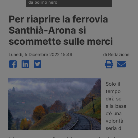
da bollino nero
Divieti di circolazione per i veicoli industriali
Per riaprire la ferrovia
e potenziamento del personale Anas sulla
rete nazionale nel weekend che apre la
Santhià-Arona si
settimana di Ferragosto, con oltre 25
milioni di spostamenti attesi tra il 7 e il 9
scommette sulle merci
agosto 2026.
Lunedì, 5 Dicembre 2022 15:49
di Redazione
Solo il
tempo
dirà se
alla base
c’è una
volontà
seria di