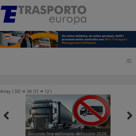
Array ( [0] => 26 [1] => 12 )
Secondo fine settimana dell’estate 2026