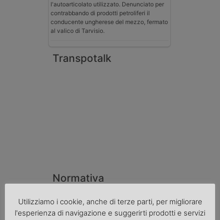
l'autoarticolato utilizzato. Denunciato per
contrabbando di prodotti petroliferi il
conducente ungherese del mezzo, fermato
al valico di Tarvisio.
Transpotalk
Normativa
La riforma del Codice della Strada punta
Utilizziamo i cookie, anche di terze parti, per migliorare
sull’autotrasporto
l'esperienza di navigazione e suggerirti prodotti e servizi