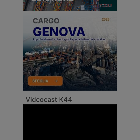
Videocast K44
Video
Player