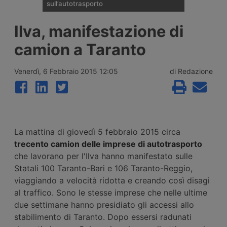
sull’autotrasporto
Il ministero dei Trasporti ha presentato alla
Ilva, manifestazione di
fine di luglio 2026 le linee della riforma del
Codice della Strada: patente C1 a 17 anni,
camion a Taranto
guida senza Cqc per un anno,
riorganizzazione delle sanzioni in 21 fasce,
digitalizzazione dei documenti e nuovo
Venerdì, 6 Febbraio 2015 12:05
di Redazione
ruolo per gli ausiliari di Polizia Stradale.
La mattina di giovedì 5 febbraio 2015 circa
trecento camion delle imprese di autotrasporto
che lavorano per l'Ilva hanno manifestato sulle
Statali 100 Taranto-Bari e 106 Taranto-Reggio,
viaggiando a velocità ridotta e creando così disagi
al traffico. Sono le stesse imprese che nelle ultime
due settimane hanno presidiato gli accessi allo
stabilimento di Taranto. Dopo essersi radunati