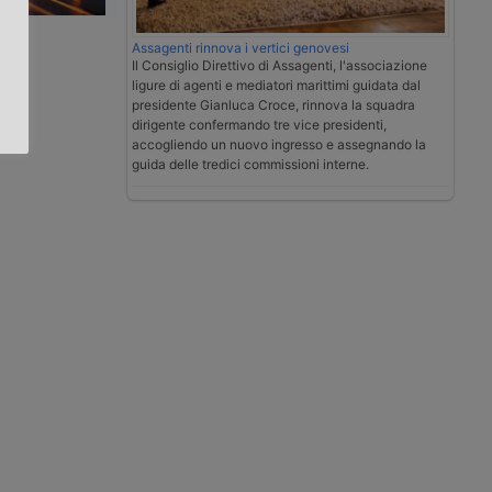
.
Assagenti rinnova i vertici genovesi
Il Consiglio Direttivo di Assagenti, l'associazione
ligure di agenti e mediatori marittimi guidata dal
presidente Gianluca Croce, rinnova la squadra
dirigente confermando tre vice presidenti,
accogliendo un nuovo ingresso e assegnando la
guida delle tredici commissioni interne.