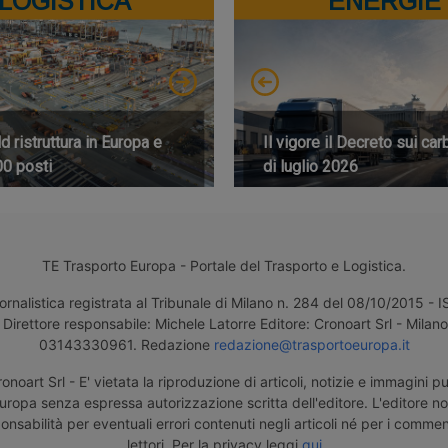
LOGISTICA
ENERGIE
 ristruttura in Europa e
Il vigore il Decreto sui car
00 posti
di luglio 2026
TE Trasporto Europa - Portale del Trasporto e Logistica.
ornalistica registrata al Tribunale di Milano n. 284 del 08/10/2015 -
Direttore responsabile: Michele Latorre Editore: Cronoart Srl - Milano 
03143330961. Redazione
redazione@trasportoeuropa.it
noart Srl - E' vietata la riproduzione di articoli, notizie e immagini pu
uropa senza espressa autorizzazione scritta dell'editore. L'editore n
nsabilità per eventuali errori contenuti negli articoli né per i comment
lettori. Per la privacy leggi
qui