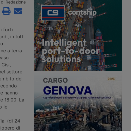
lla Iata, trainato dal
ma il settore resta concentrato al
di Redazione
 e dal ritorno alla
Nord e frenato dal fenomeno
vettori mediorientali,
dell’aviocamionato verso i grandi hub
 di carico salito al
del Nord Europa. La strategia punta
su digitalizzazione doganale,
cargocity e intermodalità ferroviaria.
i forti
rdi, in tutti
ro
ne a terra
 caso
 Cisl,
nel settore
’ambito del
 secondo
gle hanno
le 18.00. La
o le
lai (di 24
ciopero di