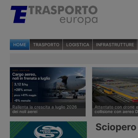
HOME
TRASPORTO
LOGISTICA
INFRASTRUTTURE
Rallenta la crescita a luglio 2026
Attentato con drone 
dei noli aerei
collisione con aereo D
I noli spot del trasporto aereo delle
Un drone con un presu
Sciopero 
merci sono saliti del 28% su base
stato individuato la not
annua a luglio, a 3,12 dollari per kg,
agosto nei pressi di un