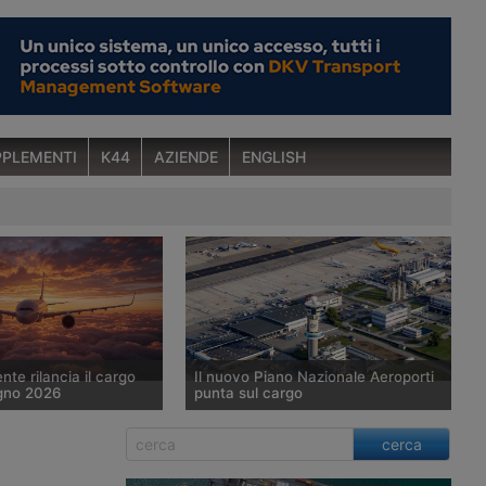
PLEMENTI
K44
AZIENDE
ENGLISH
nte rilancia il cargo
Il nuovo Piano Nazionale Aeroporti
gno 2026
punta sul cargo
6 il traffico cargo
Il nuovo Piano Nazionale degli
cerca
e è cresciuto dell’8,5%
Aeroporti prevede una crescita dei
ua secondo le
volumi cargo del 31,8% entro il 2035,