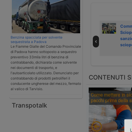
Sciopero del
Sciopero dei
Comm
personale
piloti Lufthansa
Sciop
Benzina spacciata per solvente
aeroporti il 12
Cargo il 2
sanzi
sequestrata a Padova
settembre
settembre
sciop
Le Fiamme Gialle del Comando Provinciale
di Padova hanno sottoposto a sequestro
preventivo 33mila litri di benzina di
contrabbando, dichiarata come solvente
nei documenti di trasporto, e
l'autoarticolato utilizzato. Denunciato per
CONTENUTI S
contrabbando di prodotti petroliferi il
conducente ungherese del mezzo, fermato
al valico di Tarvisio.
Come mettere in sic
pacchi prima della 
Transpotalk
U