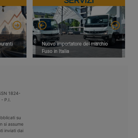
SERVIZI
buranti
Nuovo importatore del marchio
Fuso in Italia
 ISSN 1824-
- P.I.
bblicati su
on si assume
i inviati dai