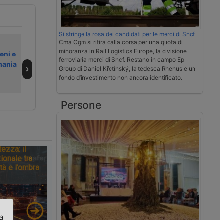
Si stringe la rosa dei candidati per le merci di Sncf
Cma Cgm si ritira dalla corsa per una quota di
Resta alta la
Accordo
minoranza in Rail Logistics Europe, la divisione
reni e
tensione alla
sindacale nella
ferroviaria merci di Sncf. Restano in campo Ep
mania
cargocity di
cargocity di
Group di Daniel Křetínský, la tedesca Rhenus e un
Malpensa
Malpensa,
fondo d’investimento non ancora identificato.
termina lo
sciopero
Persone
tezza: il
ionale tra
tà e l’ombra
za