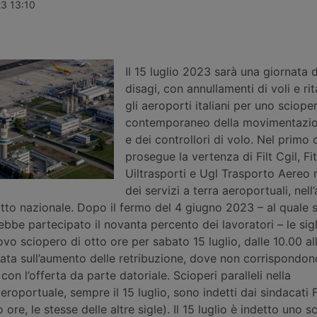
oporto di
Alha Holding da parte di BCube,
rilevazioni de
23 13:10
hl decollato
operazione che riguarda i servizi di
Nord America
un oggetto
assistenza a terra e di rampa per il
crescita dei 
terrato
cargo aereo negli scali di Malpensa
con il fattore
r. La polizia
e Fiumicino, ravvisando concreti
46,9%.
rischi per la concorrenza.
Il 15 luglio 2023 sarà una giornata d
disagi, con annullamenti di voli e rita
gli aeroporti italiani per uno sciope
contemporaneo della movimentazio
e dei controllori di volo. Nel primo
prosegue la vertenza di Filt Cgil, Fit
Uiltrasporti e Ugl Trasporto Aereo 
dei servizi a terra aeroportuali, nell
atto nazionale. Dopo il fermo del 4 giugno 2023 – al quale
rebbe partecipato il novanta percento dei lavoratori – le si
o sciopero di otto ore per sabato 15 luglio, dalle 10.00 al
liata sull’aumento delle retribuzione, dove non corrispondon
 con l’offerta da parte datoriale. Scioperi paralleli nella
oportuale, sempre il 15 luglio, sono indetti dai sindacati F
 ore, le stesse delle altre sigle). Il 15 luglio è indetto uno s