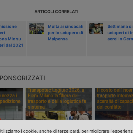
ARTICOLI CORRELATI
issione
Multa ai sindacati
Settimana di
eri
per lo sciopero di
scioperi di t
ona Mle su
Malpensa
aerei in Ger
eri dal 2021
PONSORIZZATI
Transpotec Logitec 2026: a
Il costo dell’incer
urezza i
Fiera Milano la filiera del
trasporto internaz
spedizione
trasporto e della logistica fa
scarsità di capaci
sistema
del conflitto
tilizziamo i cookie, anche di terze parti, per migliorare l'esperien