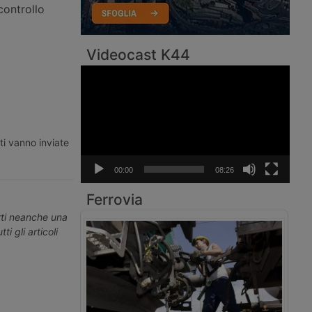
 controllo
Videocast K44
Video
Player
ti vanno inviate
00:00
08:26
Ferrovia
erti neanche una
ti gli articoli