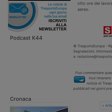
otto ore dei lavora
aereo.
Podcast K44
© TrasportoEuropa - Rip
Segnalazioni, informazio
a: redazione@trasporto
Puoi commentare quest
Vuoi rimanere 
notizia di Tras
pubblicati nei giorni pr
Cronaca
« Art