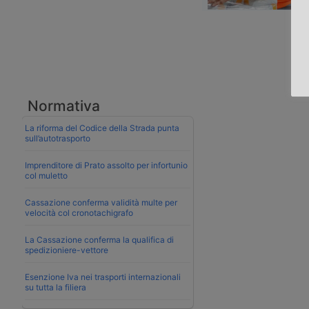
Normativa
La riforma del Codice della Strada punta
sull’autotrasporto
Imprenditore di Prato assolto per infortunio
col muletto
Cassazione conferma validità multe per
velocità col cronotachigrafo
La Cassazione conferma la qualifica di
spedizioniere-vettore
Esenzione Iva nei trasporti internazionali
su tutta la filiera