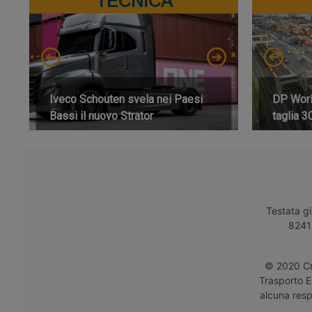
TECNICA
Iveco Schouten svela nei Paesi
DP World
Bassi il nuovo Strator
taglia 3
Testata gi
8241 
© 2020 Cro
Trasporto E
alcuna respo