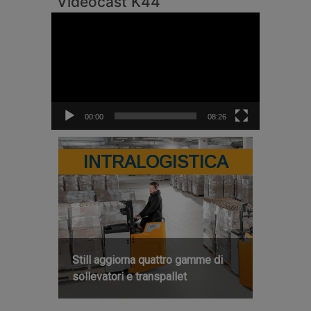
Videocast K44
Video
Player
00:00
08:26
INTRALOGISTICA
Still aggiorna quattro gamme di
sollevatori e transpallet