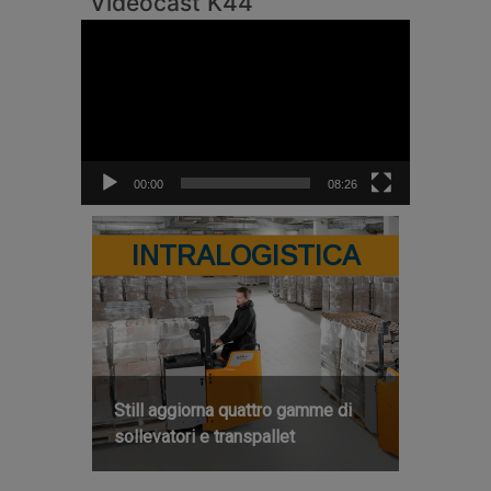
Videocast K44
Video
Player
00:00
08:26
INTRALOGISTICA
Still aggiorna quattro gamme di
sollevatori e transpallet