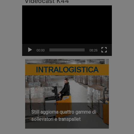
Videocast K44
Video
Player
00:00
08:26
INTRALOGISTICA
Still aggiorna quattro gamme di
sollevatori e transpallet