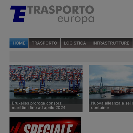
HOME
TRASPORTO
LOGISTICA
INFRASTRUTTURE
Bruxelles proroga consorzi
Nuova alleanza a sei 
marittimi fino ad aprile 2024
container
Il 24 marzo 2020 la Commissione
La compagnia marittim
Europea ha annunciato un’ulteriore
Hapag-Lloyd annuncia d
proroga della block exemption per
formato insieme con ci