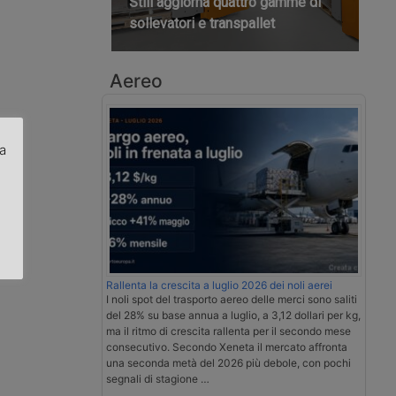
Still aggiorna quattro gamme di
sollevatori e transpallet
Aereo
za
.
Rallenta la crescita a luglio 2026 dei noli aerei
I noli spot del trasporto aereo delle merci sono saliti
del 28% su base annua a luglio, a 3,12 dollari per kg,
ma il ritmo di crescita rallenta per il secondo mese
consecutivo. Secondo Xeneta il mercato affronta
una seconda metà del 2026 più debole, con pochi
segnali di stagione …