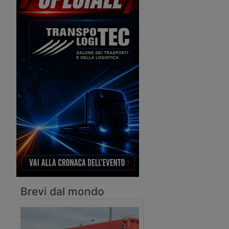
quattro anni, ossia la deroga
compagnie asiatiche TH
regolamentata alle norme antitrust
un’alleanza per servire l
per i consorzi tra compagnie
globali.
marittime.
Brevi dal mondo