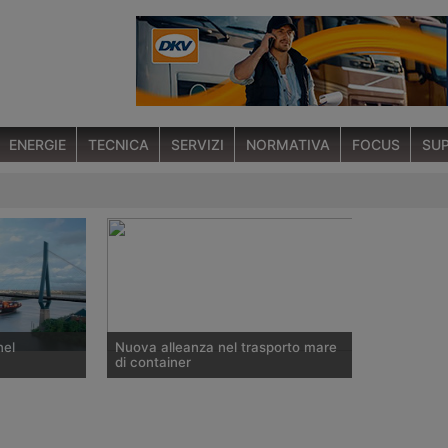
ENERGIE
TECNICA
SERVIZI
NORMATIVA
FOCUS
SUP
nel
Nuova alleanza nel trasporto mare
di container
a tedesca
CMA CGM, Cosco Container Lines,
i vere
Evergreen Lines e Orient Overseas
nque
Container Line hanno annunciato il 20