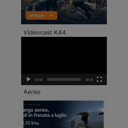
Videocast K44
Video
Player
00:00
08:26
Aereo