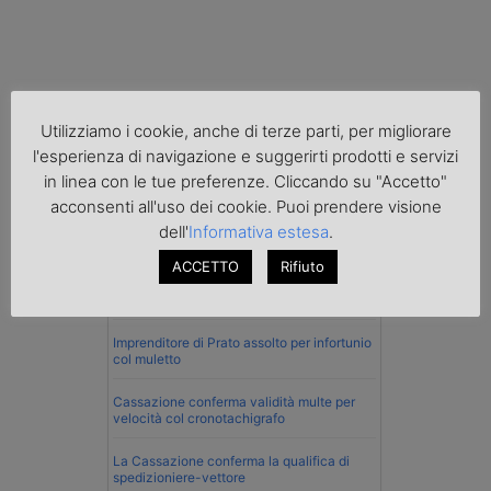
Utilizziamo i cookie, anche di terze parti, per migliorare
l'esperienza di navigazione e suggerirti prodotti e servizi
in linea con le tue preferenze. Cliccando su "Accetto"
acconsenti all'uso dei cookie. Puoi prendere visione
dell'
Informativa estesa
.
Normativa
ACCETTO
Rifiuto
La riforma del Codice della Strada punta
sull’autotrasporto
Imprenditore di Prato assolto per infortunio
col muletto
Cassazione conferma validità multe per
velocità col cronotachigrafo
La Cassazione conferma la qualifica di
spedizioniere-vettore