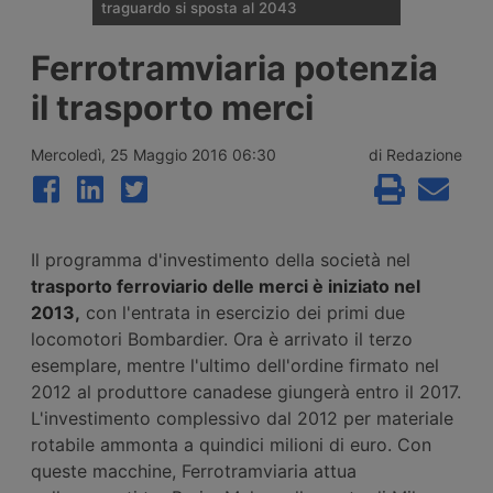
traguardo si sposta al 2043
Il Governo tedesco ha confermato
Ferrotramviaria potenzia
l’allungamento dei tempi per i cantieri e la
successiva apertura all’esercizio del
il trasporto merci
potenziamento dei raccordi con la galleria
di base del Brennero. Ora si parla del
completamento nel 2043.
Mercoledì, 25 Maggio 2016 06:30
di Redazione
Il programma d'investimento della società nel
trasporto ferroviario delle merci è iniziato nel
2013,
con l'entrata in esercizio dei primi due
locomotori Bombardier. Ora è arrivato il terzo
esemplare, mentre l'ultimo dell'ordine firmato nel
2012 al produttore canadese giungerà entro il 2017.
L'investimento complessivo dal 2012 per materiale
rotabile ammonta a quindici milioni di euro. Con
queste macchine, Ferrotramviaria attua