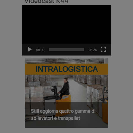
Videocast K44
Video
Player
00:00
08:26
INTRALOGISTICA
Still aggiorna quattro gamme di
sollevatori e transpallet