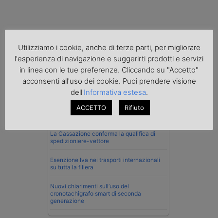
Utilizziamo i cookie, anche di terze parti, per migliorare
l'esperienza di navigazione e suggerirti prodotti e servizi
Normativa
in linea con le tue preferenze. Cliccando su "Accetto"
acconsenti all'uso dei cookie. Puoi prendere visione
Imprenditore di Prato assolto per infortunio
col muletto
dell'
Informativa estesa
.
ACCETTO
Rifiuto
Cassazione conferma validità multe per
velocità col cronotachigrafo
La Cassazione conferma la qualifica di
spedizioniere-vettore
Esenzione Iva nei trasporti internazionali
su tutta la filiera
Nuovi chiarimenti sull’uso del
cronotachigrafo smart di seconda
generazione