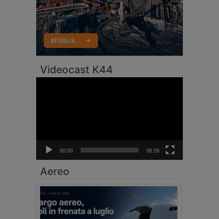
Videocast K44
Video
Player
00:00
08:26
Aereo