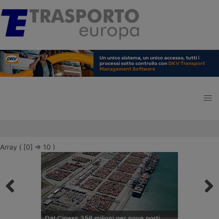
Array ( [0] => 10 )
Dal Cipess 358 milioni per nove porti