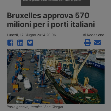
Il Comitato Interministeriale per la
Bruxelles approva 570
Programmazione Economica ha dato
parere favorevole a un fondo da 357,65
milioni per i porti italiani
milioni di euro per quattordici interventi in
nove porti italiani, tra opere nuove a
Trieste, Messina e Venezia e il
Lunedì, 17 Giugno 2024 20:06
di Redazione
rifinanziamento di progetti già avviati in
altri sei scali.
Porto genova, terminal San Giorgio