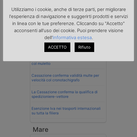
Utilizziamo i cookie, anche di terze parti, per migliorare
l'esperienza di navigazione e suggerirti prodotti e servizi
in linea con le tue preferenze. Cliccando su "Accetto"
acconsenti all'uso dei cookie. Puoi prendere visione
Normativa
dell'
Informativa estesa
.
La riforma del Codice della Strada punta
ACCETTO
Rifiuto
sull’autotrasporto
Imprenditore di Prato assolto per infortunio
col muletto
Cassazione conferma validità multe per
velocità col cronotachigrafo
La Cassazione conferma la qualifica di
spedizioniere-vettore
Esenzione Iva nei trasporti internazionali
su tutta la filiera
Mare