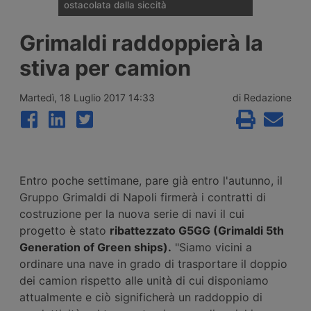
ostacolata dalla siccità
La portata del Danubio è scesa ai minimi
Grimaldi raddoppierà la
dal 1996 tra Romania, Ungheria e Serbia,
bloccando la navigazione commerciale e
stiva per camion
costringendo le centrali energetiche di
Cernavodă, Paks e Djerdap a ridurre la
produzione di energia, con perdite già
Martedì, 18 Luglio 2017 14:33
di Redazione
quantificate per i gruppi Verbund ed Edf.
Entro poche settimane, pare già entro l'autunno, il
Gruppo Grimaldi di Napoli firmerà i contratti di
costruzione per la nuova serie di navi il cui
progetto è stato
ribattezzato G5GG (Grimaldi 5th
Generation of Green ships).
"Siamo vicini a
ordinare una nave in grado di trasportare il doppio
dei camion rispetto alle unità di cui disponiamo
attualmente e ciò significherà un raddoppio di