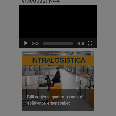
Videocast K44
Video
Player
00:00
08:26
INTRALOGISTICA
Still aggiorna quattro gamme di
sollevatori e transpallet