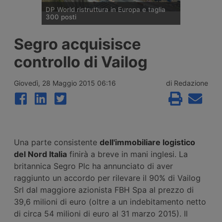
DP World ristruttura in Europa e taglia
300 posti
DP World conferma trecento esuberi nelle
Segro acquisisce
attività europee dopo l’uscita di tre dirigenti
senior, mentre Londra e Anversa registrano
controllo di Vailog
volumi record e il gruppo prosegue gli
investimenti tra Svizzera, Golfo, Siria e
Regno Unito.
Giovedì, 28 Maggio 2015 06:16
di Redazione
Una parte consistente
dell'immobiliare logistico
del Nord Italia
finirà a breve in mani inglesi. La
britannica Segro Plc ha annunciato di aver
raggiunto un accordo per rilevare il 90% di Vailog
Srl dal maggiore azionista FBH Spa al prezzo di
39,6 milioni di euro (oltre a un indebitamento netto
di circa 54 milioni di euro al 31 marzo 2015). Il