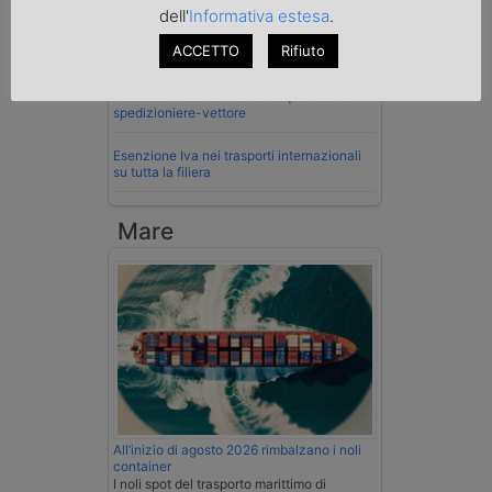
dell'
Informativa estesa
.
Cassazione conferma validità multe per
ACCETTO
Rifiuto
velocità col cronotachigrafo
La Cassazione conferma la qualifica di
spedizioniere-vettore
Esenzione Iva nei trasporti internazionali
su tutta la filiera
Mare
All’inizio di agosto 2026 rimbalzano i noli
container
I noli spot del trasporto marittimo di