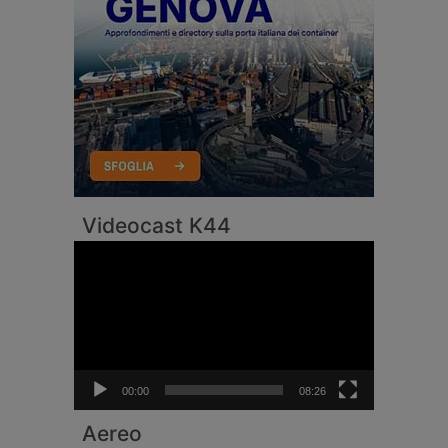
Videocast K44
Video
Player
00:00
08:26
Aereo