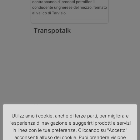
contrabbando di prodotti petroliferi il
conducente ungherese del mezzo, fermato
al valico di Tarvisio.
Transpotalk
Normativa
Utilizziamo i cookie, anche di terze parti, per migliorare
La riforma del Codice della Strada punta
sull’autotrasporto
l'esperienza di navigazione e suggerirti prodotti e servizi
in linea con le tue preferenze. Cliccando su "Accetto"
Imprenditore di Prato assolto per infortunio
acconsenti all'uso dei cookie. Puoi prendere visione
col muletto