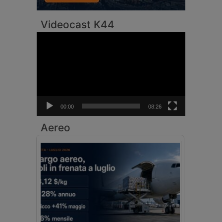
Videocast K44
Video
Player
00:00
08:26
Aereo