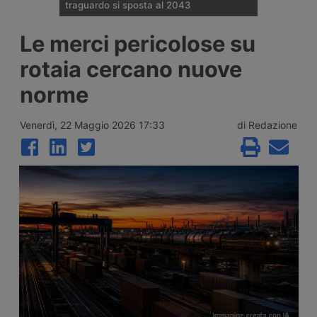
traguardo si sposta al 2043
Il Governo tedesco ha confermato
Le merci pericolose su
l’allungamento dei tempi per i cantieri e la
successiva apertura all’esercizio del
rotaia cercano nuove
potenziamento dei raccordi con la galleria
di base del Brennero. Ora si parla del
norme
completamento nel 2043.
Venerdì, 22 Maggio 2026 17:33
di Redazione