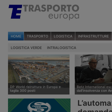
HOME
TRASPORTO
LOGISTICA
INFRASTRUTTURE
LOGISTICA VERDE
INTRALOGISTICA
DP World ristruttura in Europa e
Betz International es
taglia 300 posti
dall’insolvenza con A
DP World conferma trecento esuberi
Il tribunale di Tübingen
L’automa
nelle attività europee dopo l’uscita di
storico spedizioniere 
tre dirigenti senior, mentre Londra e
International, in proced
domanda d