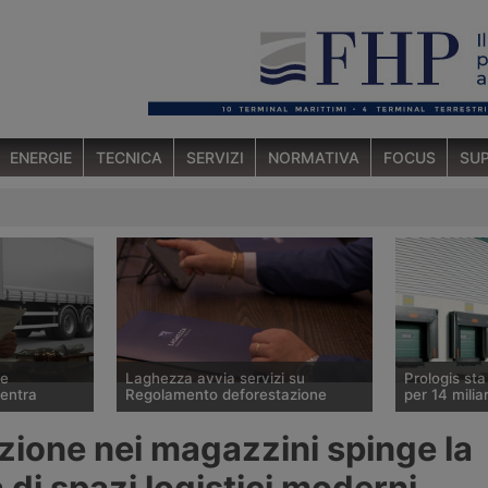
ENERGIE
TECNICA
SERVIZI
NORMATIVA
FOCUS
SUP
ce
Laghezza avvia servizi su
Prologis st
ventra
Regolamento deforestazione
per 14 miliar
 ha ceduto lo
Il Regolamento europeo contro la
Il gruppo sta
zione nei magazzini spinge la
tedesco Betz
deforestazione Eudr entrerà in
operatore mo
ura
vigore il 30 dicembre 2026.
logistici, ha
i spazi logistici moderni