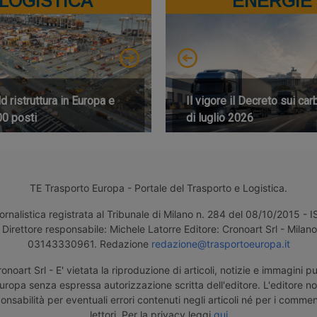
LOGISTICA
ENERGIE
 ristruttura in Europa e
Il vigore il Decreto sui car
00 posti
di luglio 2026
TE Trasporto Europa - Portale del Trasporto e Logistica.
ornalistica registrata al Tribunale di Milano n. 284 del 08/10/2015 -
Direttore responsabile: Michele Latorre Editore: Cronoart Srl - Milano 
03143330961. Redazione
redazione@trasportoeuropa.it
noart Srl - E' vietata la riproduzione di articoli, notizie e immagini pu
uropa senza espressa autorizzazione scritta dell'editore. L'editore n
nsabilità per eventuali errori contenuti negli articoli né per i comment
lettori. Per la privacy leggi
qui