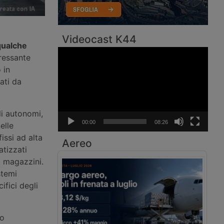
Videocast K44
qualche
Video
eressante
Player
 in
ati da
i autonomi,
00:00
08:26
elle
issi ad alta
Aereo
atizzati
i magazzini.
stemi
ifici degli
o