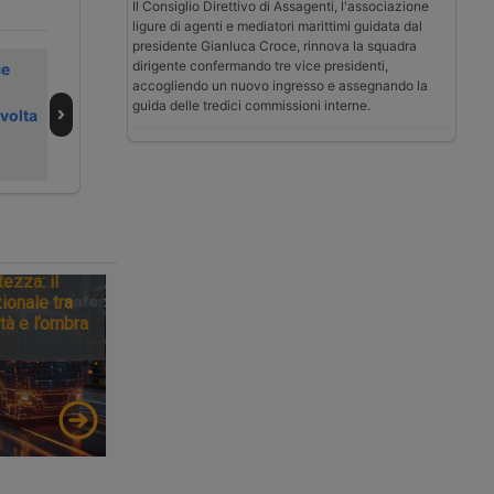
Il Consiglio Direttivo di Assagenti, l'associazione
ligure di agenti e mediatori marittimi guidata dal
presidente Gianluca Croce, rinnova la squadra
dirigente confermando tre vice presidenti,
ce
Immobiliare
Garbe inaugura
accogliendo un nuovo ingresso e assegnando la
logistica in forte
piattaforma
guida delle tredici commissioni interne.
ivolta
crescita a metà
logistica a Covo
luglio 2026
tezza: il
ionale tra
tà e l’ombra