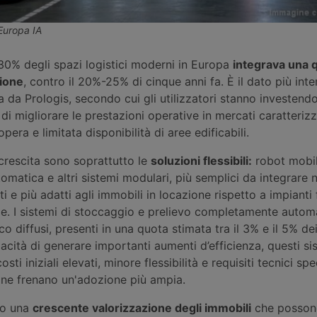
Europa IA
 30% degli spazi logistici moderni in Europa
integrava una 
ione
, contro il 20%-25% di cinque anni fa. È il dato più int
ta da Prologis, secondo cui gli utilizzatori stanno investendo
di migliorare le prestazioni operative in mercati caratterizz
era e limitata disponibilità di aree edificabili.
crescita sono soprattutto le
soluzioni flessibili:
robot mobil
tomatica e altri sistemi modulari, più semplici da integrare n
i e più adatti agli immobili in locazione rispetto a impianti f
ale. I sistemi di stoccaggio e prelievo completamente autom
o diffusi, presenti in una quota stimata tra il 3% e il 5% de
cità di generare importanti aumenti d’efficienza, questi si
ti iniziali elevati, minore flessibilità e requisiti tecnici spec
he ne frenano un'adozione più ampia.
ano una
crescente valorizzazione degli immobili
che posson