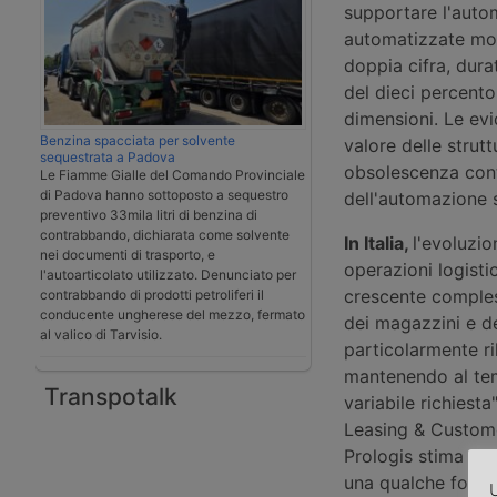
supportare l'autom
automatizzate most
doppia cifra, dura
del dieci percento
dimensioni. Le evi
Benzina spacciata per solvente
valore delle strut
sequestrata a Padova
obsolescenza conte
Le Fiamme Gialle del Comando Provinciale
di Padova hanno sottoposto a sequestro
dell'automazione 
preventivo 33mila litri di benzina di
contrabbando, dichiarata come solvente
In Italia,
l'evoluzio
nei documenti di trasporto, e
operazioni logistic
l'autoarticolato utilizzato. Denunciato per
crescente compless
contrabbando di prodotti petroliferi il
conducente ungherese del mezzo, fermato
dei magazzini e del
al valico di Tarvisio.
particolarmente ri
mantenendo al tem
Transpotalk
variabile richies
Leasing & Customer
Prologis stima ch
una qualche forma
U