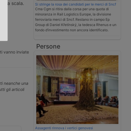
larga scala.
Si stringe la rosa dei candidati per le merci di Sncf
Cma Cgm si ritira dalla corsa per una quota di
.
minoranza in Rail Logistics Europe, la divisione
ferroviaria merci di Sncf. Restano in campo Ep
Group di Daniel Křetínský, la tedesca Rhenus e un
fondo d’investimento non ancora identificato.
Persone
ti vanno inviate
erti neanche una
ti gli articoli
Assagenti rinnova i vertici genovesi