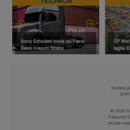
TECNICA
Iveco Schouten svela nei Paesi
DP World
Bassi il nuovo Strator
taglia 3
Testata gi
8241 
© 2020 Cro
Trasporto E
alcuna respo