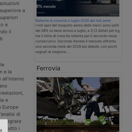
soluzioni
 superiore a
superiori
Rallenta la crescita a luglio 2026 dei noli aerei
to e
I noli spot del trasporto aereo delle merci sono saliti
del 28% su base annua a luglio, a 3,12 dollari per kg,
do il
ma il ritmo di crescita rallenta per il secondo mese
di
consecutivo. Secondo Xeneta il mercato affronta
una seconda metà del 2026 più debole, con pochi
segnali di stagione …
le
Ferrovia
n e la
all'interno
tano
restazioni,
ia e
n Europe
analisi di
 integrare
attutto i
za