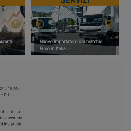
SERVIZI
buranti
Nuovo importatore del marchio
Fuso in Italia
 ISSN 1824-
- P.I.
bblicati su
on si assume
i inviati dai