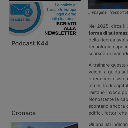
Immagine: Trasporto
Nel 2025, circa il
forma di automaz
della ricerca svol
Podcast K44
tecnologie capaci 
scarsità di manodop
A trainare questa 
veicoli a guida au
operazioni esistent
intensità di capit
restano invece poc
Nonostante la capa
scontano ancora cos
Cronaca
edifici, fattori c
Gli analisti indic