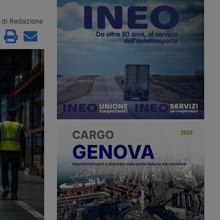
r acquisire Segro, il
Rivolta d’Adda, in provincia di
t britannico. Nascerà
Cremona, per un polo logistico da
grande piattaforma
61mila metri quadrati, con i lavori in
di Redazione
l mondo, con la chiusura
avvio nel quarto trimestre del 2026.
 prima metà del 2027.