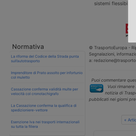
sistemi flessibili,
Normativa
© TrasportoEuropa - Rip
Segnalazioni, informazio
La riforma del Codice della Strada punta
a: redazione@trasporto
sull’autotrasporto
Imprenditore di Prato assolto per infortunio
col muletto
Puoi commentare quest
Vuoi rimanere 
Cassazione conferma validità multe per
notizia di Tras
velocità col cronotachigrafo
pubblicati nei giorni pr
La Cassazione conferma la qualifica di
spedizioniere-vettore
« Art
Esenzione Iva nei trasporti internazionali
su tutta la filiera