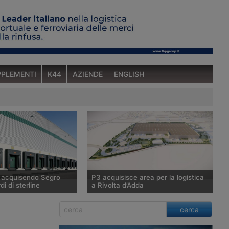
PLEMENTI
K44
AZIENDE
ENGLISH
a acquisendo Segro
P3 acquisisce area per la logistica
di di sterline
a Rivolta d’Adda
tunitense Prologis,
P3, tramite il Fondo Giano gestito da
cerca
ndiale di immobili
Savills Investment Management Sgr,
 raggiunto un’intesa
acquisisce 100mila metri quadrati a