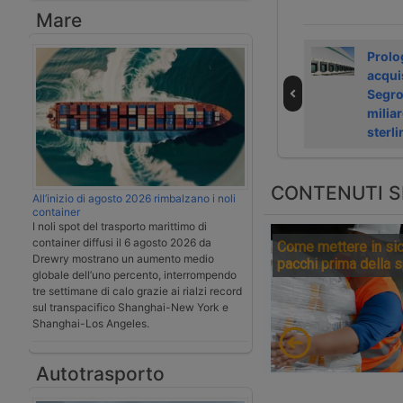
Mare
Eqt potenzia la
Notizie dal
Prolo
logistica nel Nord
trasporto e dalla
acqui
Italia
logistica – 22
Segro
dicembre 2025
miliar
sterli
CONTENUTI S
All’inizio di agosto 2026 rimbalzano i noli
container
I noli spot del trasporto marittimo di
container diffusi il 6 agosto 2026 da
Come mettere in sic
Drewry mostrano un aumento medio
pacchi prima della 
globale dell’uno percento, interrompendo
tre settimane di calo grazie ai rialzi record
sul transpacifico Shanghai-New York e
Shanghai-Los Angeles.
Autotrasporto