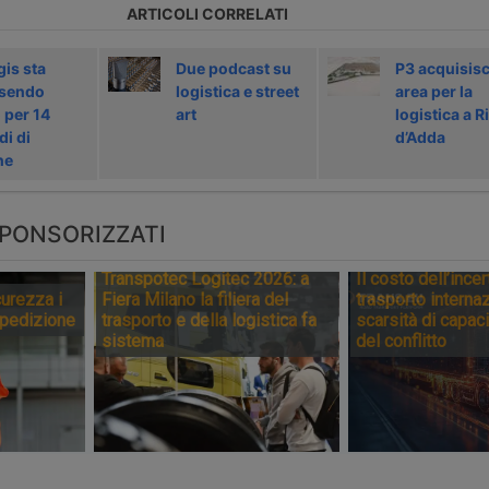
ARTICOLI CORRELATI
gis sta
Due podcast su
P3 acquisis
sendo
logistica e street
area per la
 per 14
art
logistica a R
di di
d’Adda
ne
PONSORIZZATI
Transpotec Logitec 2026: a
Il costo dell’incer
urezza i
Fiera Milano la filiera del
trasporto internaz
spedizione
trasporto e della logistica fa
scarsità di capaci
sistema
del conflitto