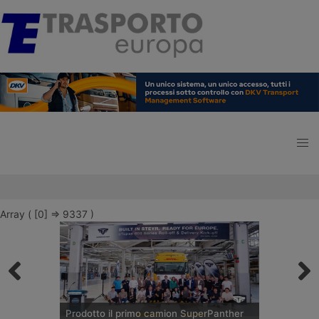
Array ( [0] => 9337 )
Prodotto il primo camion SuperPanther