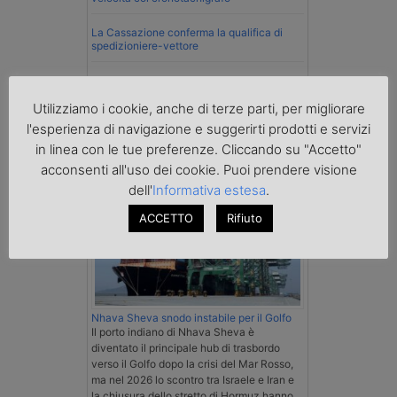
La Cassazione conferma la qualifica di
spedizioniere-vettore
Esenzione Iva nei trasporti internazionali
su tutta la filiera
Utilizziamo i cookie, anche di terze parti, per migliorare
l'esperienza di navigazione e suggerirti prodotti e servizi
Mare
in linea con le tue preferenze. Cliccando su "Accetto"
acconsenti all'uso dei cookie. Puoi prendere visione
dell'
Informativa estesa
.
ACCETTO
Rifiuto
Nhava Sheva snodo instabile per il Golfo
Il porto indiano di Nhava Sheva è
diventato il principale hub di trasbordo
verso il Golfo dopo la crisi del Mar Rosso,
ma nel 2026 lo scontro tra Israele e Iran e
la chiusura dello stretto di Hormuz hanno