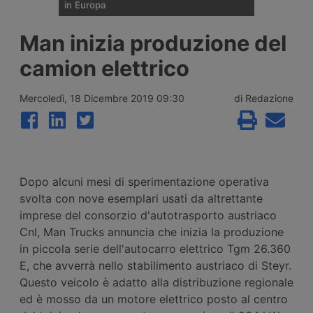
in Europa
Il 27 luglio 2026 è uscito dalla fabbrica
Man inizia produzione del
austriaca della Steyr il primo esemplare del
camion elettrico cinese SuperPanther
camion elettrico
eTopas prodotto in Europa. Ha già ottenuto
l’omologazione Wvta per l’intera Unione
Europea. Prime consegne a Dhl Freight e
Mercoledì, 18 Dicembre 2019 09:30
di Redazione
Gress Speditions.
Dopo alcuni mesi di sperimentazione operativa
svolta con nove esemplari usati da altrettante
imprese del consorzio d'autotrasporto austriaco
Cnl, Man Trucks annuncia che inizia la produzione
in piccola serie dell'autocarro elettrico Tgm 26.360
E, che avverrà nello stabilimento austriaco di Steyr.
Questo veicolo è adatto alla distribuzione regionale
ed è mosso da un motore elettrico posto al centro