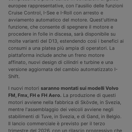
europee rappresentative, con l'ausilio delle funzioni
Cruise Control, I-See e I-Roll con arresto e
avviamento automatico del motore. Quest'ultima
funzione, che consente di spegnere il motore e
procedere in folle in discesa, sarà disponibile su
molte varianti del D13, estendendo così i benefici ai
consumi a una platea più ampia di operatori. La
piattaforma include anche un freno motore
affinato, nuovi design di cilindri e turbine e una
versione aggiornata del cambio automatizzato I-
Shift.
I nuovi motori
saranno montati sui modelli Volvo
F
M
, Fmx, F
H
e F
H
Aero.
La produzione di questi
motori avviene nella fabbrica di Skövde, in Svezia,
mentre l'assemblaggio dei veicoli avviene negli
stabilimenti di Tuve, in Svezia, e di Gand, in Belgio.
Il lancio commerciale è previsto per il terzo
trimestre del 2026, con un rilascio progressivo che