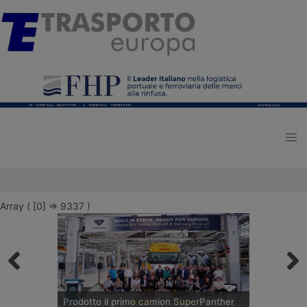
Array ( [0] => 9337 )
Prodotto il primo camion SuperPanther