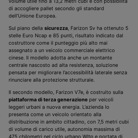
volume utile fino a 13,2 metri cubi
e
con
possibilità
di accogliere pallet secondo gli standard
dell’Unione
E
uropea.
Sul piano della
sicurezza
, Farizon Sv ha ottenuto 5
stelle Euro Ncap e 85 punti, risultato indicato dal
costruttore come il punteggio più alto mai
assegnato a un veicolo commerciale elettrico
cinese. Il modello adotta anche un montante
centrale nascosto ad alta resistenza, soluzione
pensata per migliorare l’accessibilità laterale senza
rinunciare alla protezione strutturale.
Il secondo modello, Farizon V7e, è costruito sulla
piattaforma di terza generazione
per veicoli
leggeri urbani a nuova energia.
L’azienda
lo
presenta come un veicolo orientato alla
distribuzione in ambito cittadino, con 7,5 metri cubi
di volume di carico
utile
, autonomia massima di
475 chilometri nel ciclo urbano Wltp e portata di