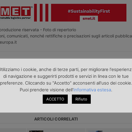
roduzione riservata - Foto di repertorio
ni, comunicati, nonché rettifiche o precisazioni sugli articoli pubblica
europa.it
o articolo nella
pagina Facebook di TrasportoEuropa
aggiornato sulle ultime novità sul trasporto e la logistica e non perd
tilizziamo i cookie, anche di terze parti, per migliorare l'esperien
portoEuropa?
Iscriviti alla nostra Newsletter
con l'elenco ed i link di tut
di navigazione e suggerirti prodotti e servizi in linea con le tue
ecedenti l'invio. Gratuita e NO SPAM!
preferenze. Cliccando su "Accetto" acconsenti all'uso dei cookie
Puoi prendere visione dell'
Informativa estesa
.
ACCETTO
Rifiuto
icolo precedente
Articolo successivo »
ARTICOLI CORRELATI