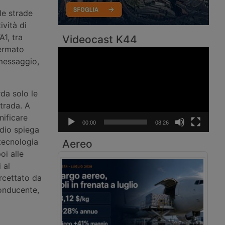
le strade
ività di
A1, tra
Videocast K44
fermato
Video
messaggio,
Player
da solo le
trada. A
nificare
00:00
08:26
odio spiega
 tecnologia
Aereo
oi alle
 al
rcettato da
onducente,