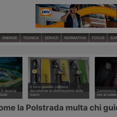
ENERGIE
TECNICA
SERVIZI
NORMATIVA
FOCUS
SUP
Il caro gasolio colpisce
 in Austria
duramente la distribuzione delle
Camionista 
Gold
merci
ore al caldo
o a St.
Secondo l’Ufficio studi della Cgia il
Un autista di 
ome la Polstrada multa chi gui
rding, lungo
prezzo del gasolio è salito del
affiliato al 
, il primo
20,9% tra fine febbraio e fine luglio
Sinacoas è s