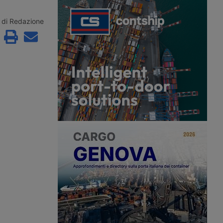
ore dopo essere
veterani, mentre l’autotrasporto
cato oltre 24 ore vicino
soffre di una carenza strutturale di
in Spagna, con
conducenti. Il provvedimento giunge
di Redazione
superiori ai 42 gradi e
dopo la revoca delle patenti a circa
ondizionata funzionante.
200mila immigrati con status
denuncia i ritardi
temporaneo.
nell’assistenza stradale.