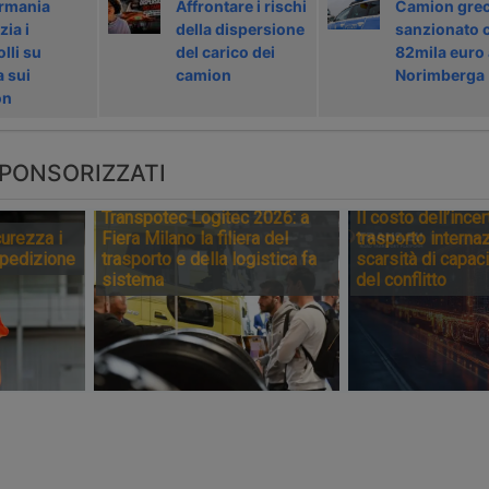
rmania
Affrontare i rischi
Camion gre
ia i
della dispersione
sanzionato 
lli su
del carico dei
82mila euro 
a sui
camion
Norimberga
on
PONSORIZZATI
Transpotec Logitec 2026: a
Il costo dell’incer
urezza i
Fiera Milano la filiera del
trasporto internaz
spedizione
trasporto e della logistica fa
scarsità di capaci
sistema
del conflitto