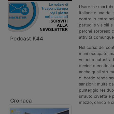
Usare lo smartphon
italiane e una del
controllo entra nel
pattuglie visibili
perché sorpreso c
attività comunque 
Podcast K44
Nel corso del cont
mani occupate, ma 
velocità autostra
decine o centinaia
anche quali strume
di bordo rende sem
sanzioni: multa d
punteggio residuo.
un’auto civetta e
Cronaca
mezzo, carico e c