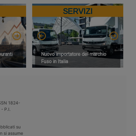
SERVIZI
buranti
Nuovo importatore del marchio
Fuso in Italia
 ISSN 1824-
- P.I.
bblicati su
on si assume