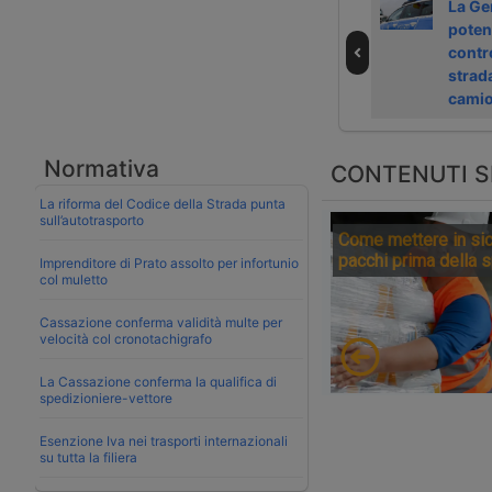
Video | le
Video | Strade
La Ge
difficoltà delle
pari: Nicoleta tra
potenz
donne nel
maternità e
contro
lavorare in
cabina
strad
cabina
cami
Normativa
CONTENUTI S
La riforma del Codice della Strada punta
sull’autotrasporto
Come mettere in sic
pacchi prima della 
Imprenditore di Prato assolto per infortunio
col muletto
Cassazione conferma validità multe per
velocità col cronotachigrafo
La Cassazione conferma la qualifica di
spedizioniere-vettore
Esenzione Iva nei trasporti internazionali
su tutta la filiera