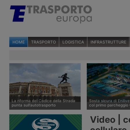
HOME
TRASPORTO
LOGISTICA
INFRASTRUTTURE
La riforma del Codice della Strada
Sosta sicura di Enilive
punta sull’autotrasporto
col primo parcheggio 
Il ministero dei Trasporti ha
Enilive Austria ha apert
Video | c
presentato alla fine di luglio 2026 le
Marienkirchen bei Schä
linee della riforma del Codice della
l’autostrada A8 Innkreis
cellulare