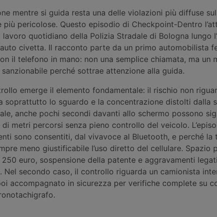
e mentre si guida resta una delle violazioni più diffuse sul
le più pericolose. Questo episodio di Checkpoint-Dentro l’att
 lavoro quotidiano della Polizia Stradale di Bologna lungo l’
 e auto civetta. Il racconto parte da un primo automobilista 
on il telefono in mano: non una semplice chiamata, ma un 
sanzionabile perché sottrae attenzione alla guida.
rollo emerge il elemento fondamentale: il rischio non riguar
soprattutto lo sguardo e la concentrazione distolti dalla s
dale, anche pochi secondi davanti allo schermo possono sig
 di metri percorsi senza pieno controllo del veicolo. L’epis
nti sono consentiti, dal vivavoce al Bluetooth, e perché la
pre meno giustificabile l’uso diretto del cellulare. Spazio p
a 250 euro, sospensione della patente e aggravamenti legati
 Nel secondo caso, il controllo riguarda un camionista inte
 poi accompagnato in sicurezza per verifiche complete su c
ronotachigrafo.