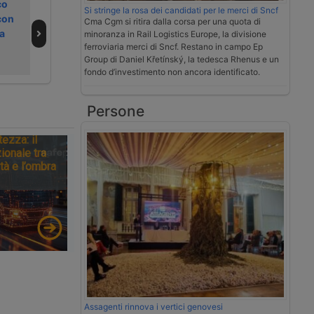
co
Cassazione
Video | le novità
Si stringe la rosa dei candidati per le merci di Sncf
con
conferma validità
Volvo Trucks per
Cma Cgm si ritira dalla corsa per una quota di
a
multe per
il 2026
minoranza in Rail Logistics Europe, la divisione
ferroviaria merci di Sncf. Restano in campo Ep
velocità col
Group di Daniel Křetínský, la tedesca Rhenus e un
cronotachigrafo
fondo d’investimento non ancora identificato.
Persone
tezza: il
ionale tra
tà e l’ombra
Assagenti rinnova i vertici genovesi