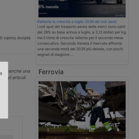
Rallenta la crescita a luglio 2026 dei noli aerei
I noli spot del trasporto aereo delle merci sono saliti
del 28% su base annua a luglio, a 3,12 dollari per kg,
ti vanno inviate
ma il ritmo di crescita rallenta per il secondo mese
consecutivo. Secondo Xeneta il mercato affronta
una seconda metà del 2026 più debole, con pochi
segnali di stagione …
Ferrovia
erti neanche una
za
ti gli articoli
.