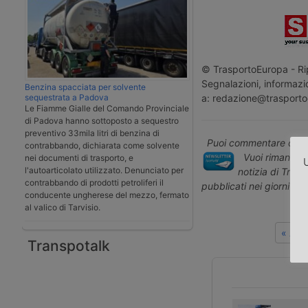
© TrasportoEuropa - Rip
Segnalazioni, informazio
Benzina spacciata per solvente
a: redazione@trasporto
sequestrata a Padova
Le Fiamme Gialle del Comando Provinciale
di Padova hanno sottoposto a sequestro
preventivo 33mila litri di benzina di
Puoi commentare quest
contrabbando, dichiarata come solvente
Vuoi rimanere 
nei documenti di trasporto, e
U
l'autoarticolato utilizzato. Denunciato per
notizia di Tras
contrabbando di prodotti petroliferi il
pubblicati nei giorni pr
conducente ungherese del mezzo, fermato
al valico di Tarvisio.
« Art
Transpotalk