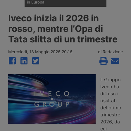
in Europa
Il 27 luglio 2026 è uscito dalla fabbrica
Iveco inizia il 2026 in
austriaca della Steyr il primo esemplare del
camion elettrico cinese SuperPanther
rosso, mentre l’Opa di
eTopas prodotto in Europa. Ha già ottenuto
l’omologazione Wvta per l’intera Unione
Tata slitta di un trimestre
Europea. Prime consegne a Dhl Freight e
Gress Speditions.
Mercoledì, 13 Maggio 2026 20:16
di Redazione
Il Gruppo
Iveco ha
diffuso i
risultati
del primo
trimestre
2026, da
cui