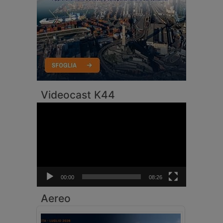
Videocast K44
Video
Player
00:00
08:26
Aereo