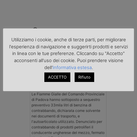
Cronaca
Utilizziamo i cookie, anche di terze parti, per migliorare
l'esperienza di navigazione e suggerirti prodotti e servizi
in linea con le tue preferenze. Cliccando su "Accetto"
acconsenti all'uso dei cookie. Puoi prendere visione
dell'
Informativa estesa
.
ACCETTO
Rifiuto
Benzina spacciata per solvente
sequestrata a Padova
Le Fiamme Gialle del Comando Provinciale
di Padova hanno sottoposto a sequestro
preventivo 33mila litri di benzina di
contrabbando, dichiarata come solvente
nei documenti di trasporto, e
l'autoarticolato utilizzato. Denunciato per
contrabbando di prodotti petroliferi il
conducente ungherese del mezzo, fermato