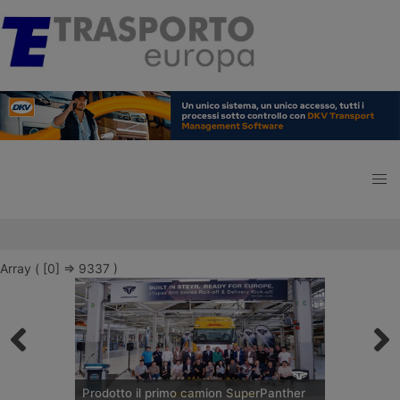
Array ( [0] => 9337 )
Prodotto il primo camion SuperPanther