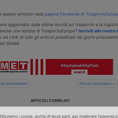
 questo articolo nella
pagina Facebook di TrasportoEurop
ere aggiornato sulle ultime novità sul trasporto e la logisti
eanche una notizia di TrasportoEuropa?
Iscriviti alla nostr
 ed i link di tutti gli articoli pubblicati nei giorni precedenti 
 NO SPAM!
icolo precedente
Articolo successivo »
ARTICOLI CORRELATI
ssazione
Spedizionieri
L’Europa gu
tilizziamo i cookie, anche di terze parti, per migliorare l'esperien