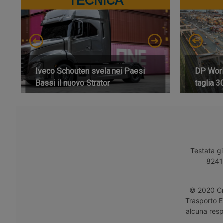
TECNICA
Iveco Schouten svela nei Paesi
DP World
Bassi il nuovo Strator
taglia 3
Testata gi
8241 
© 2020 Cro
Trasporto E
alcuna respo