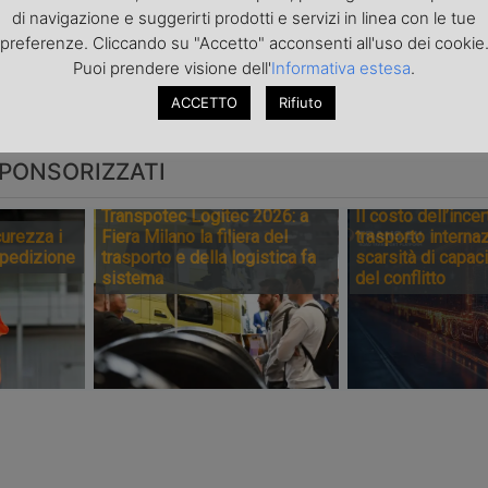
rma la
della Spezia
al Fast Corr
di navigazione e suggerirti prodotti e servizi in linea con le tue
ica di
chiedono
italiano
preferenze. Cliccando su "Accetto" acconsenti all'uso dei cookie
zioniere-
interventi sullo
Puoi prendere visione dell'
Informativa estesa
.
re
scambio
container
ACCETTO
Rifiuto
PONSORIZZATI
Transpotec Logitec 2026: a
Il costo dell’incer
urezza i
Fiera Milano la filiera del
trasporto internaz
spedizione
trasporto e della logistica fa
scarsità di capaci
sistema
del conflitto