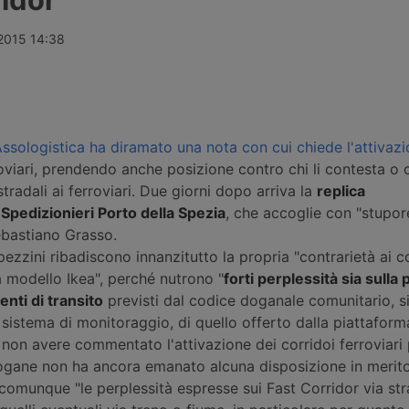
efde sul
Intermodale di Orte, frutto di un
sanzionate n
te navigano
investimento complessivo di 11
bacino finor
quinto, i noli
milioni e 450mila euro nell’ambito
dal conflitto
 2015 14:38
licati e i
dell’Accordo tra Governo e Regione
rischio inves
o su strada e
Lazio. La rete di terminal di FS
Corridor, la
Logistix sale così a 23 impianti in
usa questo b
Europa.
aumento dei c
ssologistica ha diramato una nota con cui chiede l'attivazi
oviari, prendendo anche posizione contro chi li contesta o 
 stradali ai ferroviari. Due giorni dopo arriva la
replica
 Spedizionieri Porto della Spezia
, che accoglie con "stupor
ebastiano Grasso.
pezzini ribadiscono innanzitutto la propria "contrarietà ai c
 modello Ikea", perché nutrono "
forti perplessità sia sulla 
enti di transito
previsti dal codice doganale comunitario, s
e sistema di monitoraggio, di quello offerto dalla piattaform
 non avere commentato l'attivazione dei corridoi ferroviari
Dogane non ha ancora emanato alcuna disposizione in merito
omunque "le perplessità espresse sui Fast Corridor via st