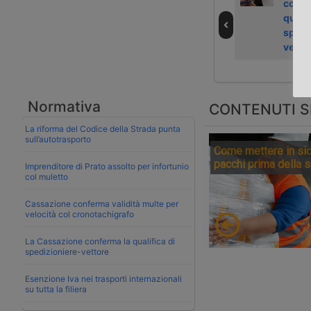
organizzerà il
Genova per frode
confe
congresso
fiscale e
qualif
mondiale di Fiata
doganale
spedi
del 2026
nell’import
vetto
Normativa
CONTENUTI S
La riforma del Codice della Strada punta
sull’autotrasporto
Come mettere in sic
pacchi prima della 
Imprenditore di Prato assolto per infortunio
col muletto
Cassazione conferma validità multe per
velocità col cronotachigrafo
La Cassazione conferma la qualifica di
spedizioniere-vettore
Esenzione Iva nei trasporti internazionali
su tutta la filiera