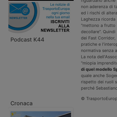
riguardano anche q
non aderenza di t
ed i rischi di alte
Laghezza ricorda 
"mettono a frutto 
decollare". Quindi
dei Fast Corridor,
Podcast K44
pratiche e l'inter
normativa senza al
La nota dell'Assoc
"miopia imprendit
di quel modello S
quale anche Sogem
rispetto dei ruoli
perché Sebastiano
© TrasportoEuropa
Cronaca