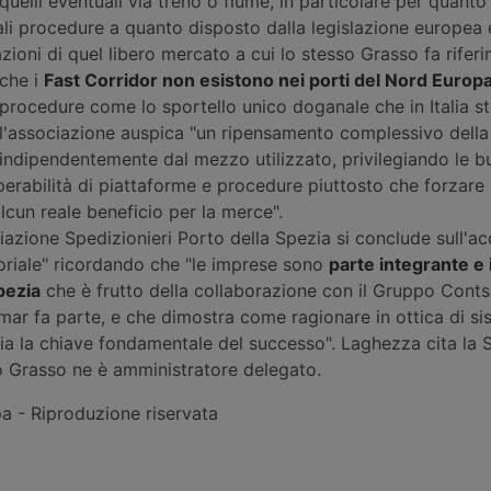
uelli eventuali via treno o fiume, in particolare per quanto 
ali procedure a quanto disposto dalla legislazione europea 
razioni di quel libero mercato a cui lo stesso Grasso fa rifer
che i
Fast Corridor non esistono nei porti del Nord Europ
procedure come lo sportello unico doganale che in Italia s
 l'associazione auspica "un ripensamento complessivo della
 indipendentemente dal mezzo utilizzato, privilegiando le 
operabilità di piattaforme e procedure piuttosto che forzare 
cun reale beneficio per la merce".
iazione Spedizionieri Porto della Spezia si conclude sull'ac
oriale" ricordando che "le imprese sono
parte integrante e
pezia
che è frutto della collaborazione con il Gruppo Conts
ar fa parte, e che dimostra come ragionare in ottica di si
 sia la chiave fondamentale del successo". Laghezza cita la
 Grasso ne è amministratore delegato.
 - Riproduzione riservata