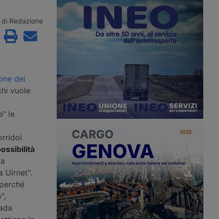
el Mar Caspio, l’unico
e operatori logistici, segnando
a considerato al riparo
l’ingresso di FS Logistix nella
. La riclassificazione del
compagine. Nel 2025 la rete ha
di Redazione
te anche il Middle
movimentato oltre 18 milioni di
 rotta Cina-Europa che
tonnellate di merci su ferro, quasi il
acino. Rischio di
95% del traffico ferroviario regionale.
osti assicurativi.
one dei
chi vuole
e" le
orridoi
possibilità
ia
a Uirnet".
 perché
",
rada