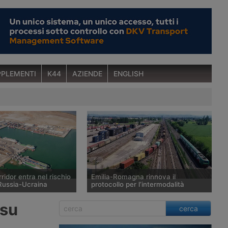
PLEMENTI
K44
AZIENDE
ENGLISH
rridor entra nel rischio
Emilia-Romagna rinnova il
 Russia-Ucraina
protocollo per l’intermodalità
i a lungo raggio hanno
La Regione Emilia-Romagna ha
 su
cerca
notte fra il 25 e il 26
rinnovato il Protocollo Er.i.c. con
avi mercantili
porto di Ravenna, interporti, terminal