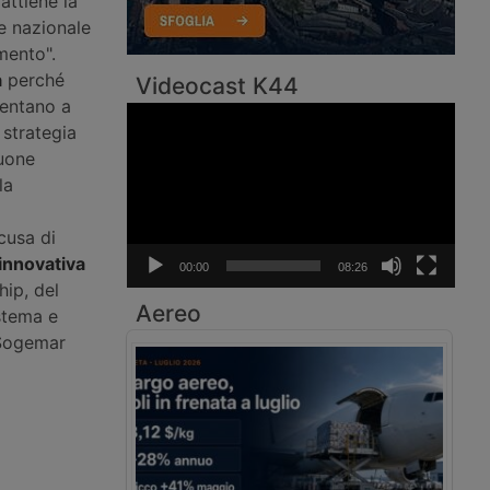
attiene la
e nazionale
imento".
a
perché
Videocast K44
tentano a
Video
 strategia
Player
buone
la
cusa di
 innovativa
00:00
08:26
hip, del
Aereo
stema e
 Sogemar