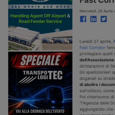
navigazione commerciale e
ha chiuso le chiuse di E
costringendo le centrali energetiche
Twentekanaal. Le chiat
di Cernavodă, Paks e Djerdap a
con carichi ridotti a un 
Mercoledì, 29 Aprile
ridurre la produzione di energia, con
fluviali sono più che trip
perdite già quantificate per i gruppi
flussi merci si spostan
Verbund ed Edf.
rotaia.
Lunedì 27 aprile,
A
Fast Corridor
ferr
privilegiare quelli
dell'Associazione
dichiarazioni di S
Gli spedizionieri s
doganali su strada
di abolire i docum
sull'utilizzo, com
Poi chiariscono di
"l'Agenzia delle 
aggiungendo che c