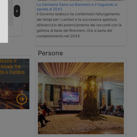
idor
estero spinge la
le spedizioni con
La Germania frena sul Brennero e il traguardo si
logistica, ma
Shado
sposta al 2043
.
mancano i
Forwarding
Il Governo tedesco ha confermato l’allungamento
dei tempi per i cantieri e la successiva apertura
lavoratori
all’esercizio del potenziamento dei raccordi con la
galleria di base del Brennero. Ora si parla del
completamento nel 2043.
Persone
tezza: il
ionale tra
tà e l’ombra