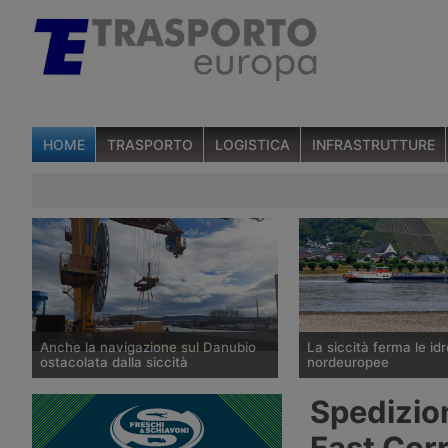
HOME
TRASPORTO
LOGISTICA
INFRASTRUTTURE
Anche la navigazione sul Danubio
La siccità ferma le idr
ostacolata dalla siccità
nordeuropee
La portata del Danubio è scesa ai
L’idrometro di Kaub, su
Spedizion
minimi dal 1996 tra Romania,
eguagliato il minimo st
Ungheria e Serbia, bloccando la
dell’ottobre 2018 e Rij
Fast Cor