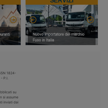
SERVIZI
buranti
Nuovo importatore del marchio
Fuso in Italia
 ISSN 1824-
- P.I.
bblicati su
on si assume
i inviati dai