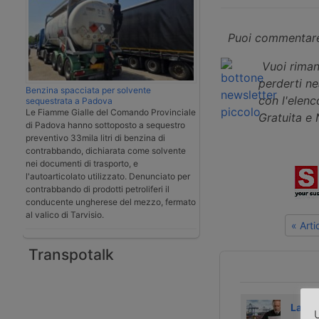
Puoi commentare
Vuoi riman
perderti n
Benzina spacciata per solvente
con l'elenco
sequestrata a Padova
Le Fiamme Gialle del Comando Provinciale
Gratuita e
di Padova hanno sottoposto a sequestro
preventivo 33mila litri di benzina di
contrabbando, dichiarata come solvente
nei documenti di trasporto, e
l'autoarticolato utilizzato. Denunciato per
contrabbando di prodotti petroliferi il
conducente ungherese del mezzo, fermato
al valico di Tarvisio.
« Art
Transpotalk
Fedespedi
Dieci arresti a
La Ca
U