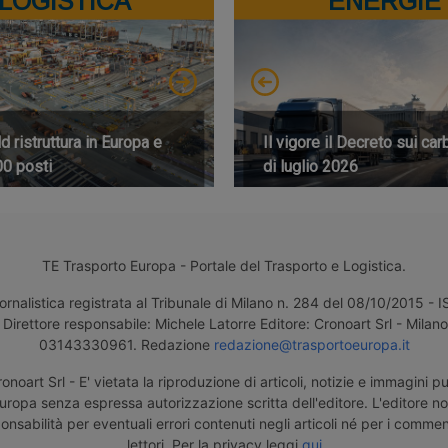
LOGISTICA
ENERGIE
 ristruttura in Europa e
Il vigore il Decreto sui car
00 posti
di luglio 2026
TE Trasporto Europa - Portale del Trasporto e Logistica.
ornalistica registrata al Tribunale di Milano n. 284 del 08/10/2015 -
Direttore responsabile: Michele Latorre Editore: Cronoart Srl - Milano 
03143330961. Redazione
redazione@trasportoeuropa.it
noart Srl - E' vietata la riproduzione di articoli, notizie e immagini pu
uropa senza espressa autorizzazione scritta dell'editore. L'editore n
nsabilità per eventuali errori contenuti negli articoli né per i comment
lettori. Per la privacy leggi
qui