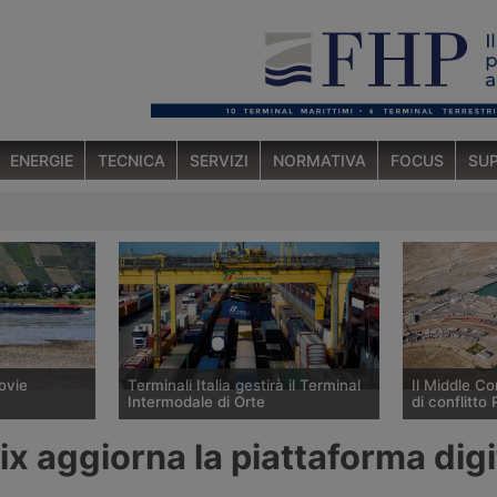
ENERGIE
TECNICA
SERVIZI
NORMATIVA
FOCUS
SUP
ovie
Terminali Italia gestirà il Terminal
Il Middle Co
Intermodale di Orte
di conflitto
l Reno, ha
Dal gennaio 2027 la società
Droni ucrain
ix aggiorna la piattaforma digi
orico
Terminali Italia, di FS Logistix,
colpito nella 
kswaterstaat
assumerà la gestione del Terminal
luglio 2026 n