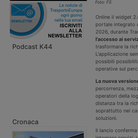
Foto: FS
Online il widget 2
portale integrato 
2026, durante Tran
l’accesso ai servi
Podcast K44
trasformare la rich
L’applicazione sem
possibili possibili
operative sul perco
La nuova versio
percorrenza, mezzi
operatori della lo
distanza tra la ric
soprattutto nei ca
soluzioni.
Cronaca
Il lancio conferma
integrare servizi,