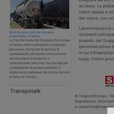
accesso. La piatta
clienti italiani e 
del valore, con un
L’amministratrice 
Benzina spacciata per solvente
strumenti principa
sequestrata a Padova
presidio del Grup
Le Fiamme Gialle del Comando Provinciale
di Padova hanno sottoposto a sequestro
l’amministratrice 
preventivo 33mila litri di benzina di
in cui infrastruttu
contrabbando, dichiarata come solvente
lungo l’intero pro
nei documenti di trasporto, e
l'autoarticolato utilizzato. Denunciato per
contrabbando di prodotti petroliferi il
conducente ungherese del mezzo, fermato
al valico di Tarvisio.
Transpotalk
© TrasportoEuropa - Rip
Segnalazioni, informazio
a: redazione@trasporto