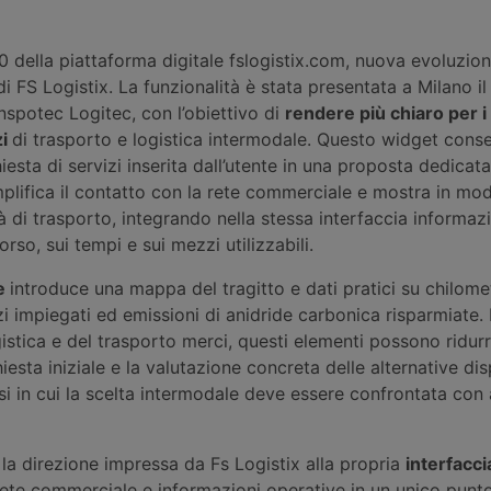
.0 della piattaforma digitale fslogistix.com, nuova evoluzion
di FS Logistix. La funzionalità è stata presentata a Milano i
spotec Logitec, con l’obiettivo di
rendere più chiaro per i 
zi
di trasporto e logistica intermodale. Questo widget conse
iesta di servizi inserita dall’utente in una proposta dedicata
plifica il contatto con la rete commerciale e mostra in mod
tà di trasporto, integrando nella stessa interfaccia informaz
rso, sui tempi e sui mezzi utilizzabili.
ne
introduce una mappa del tragitto e dati pratici su chilomet
 impiegati ed emissioni di anidride carbonica risparmiate. 
gistica e del trasporto merci, questi elementi possono ridurr
hiesta iniziale e la valutazione concreta delle alternative disp
si in cui la scelta intermodale deve essere confrontata con 
 la direzione impressa da Fs Logistix alla propria
interfacci
 rete commerciale e informazioni operative in un unico punto