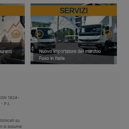
SERVIZI
buranti
Nuovo importatore del marchio
Fuso in Italia
 ISSN 1824-
- P.I.
bblicati su
on si assume