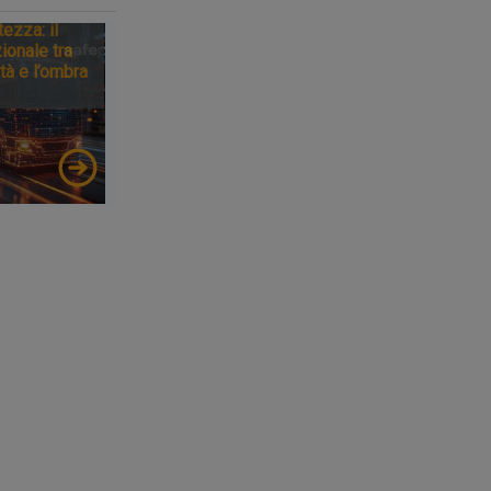
tezza: il
ionale tra
tà e l’ombra