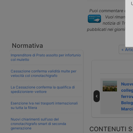
U
Puoi commentare quest
Vuoi rimanere 
notizia di Tras
pubblicati nei giorni pr
Normativa
« Art
Imprenditore di Prato assolto per infortunio
col muletto
Cassazione conferma validità multe per
velocità col cronotachigrafo
Notizie del
Cambia volto il
Nuov
La Cassazione conferma la qualifica di
transport
trasporto delle
colle
spedizioniere-vettore
logistics 2025 – 6
merci del Gruppo
ferrov
giugno 2025
FS
Bolog
Esenzione Iva nei trasporti internazionali
su tutta la filiera
Marci
Nuovi chiarimenti sull’uso del
cronotachigrafo smart di seconda
CONTENUTI S
generazione