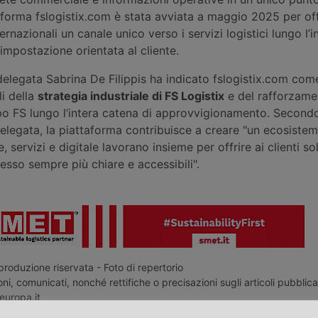
forma fslogistix.com è stata avviata a maggio 2025 per off
internazionali un canale unico verso i servizi logistici lungo l’
’impostazione orientata al cliente.
delegata Sabrina De Filippis ha indicato fslogistix.com com
li della
strategia industriale di F
S
Logistix
e del rafforzame
po FS lungo l’intera catena di approvvigionamento. Second
delegata, la piattaforma contribuisce a creare "un ecosiste
re, servizi e digitale lavorano insieme per offrire ai clienti so
cesso sempre più chiare e accessibili".
roduzione riservata - Foto di repertorio
ni, comunicati, nonché rettifiche o precisazioni sugli articoli pubblica
europa.it