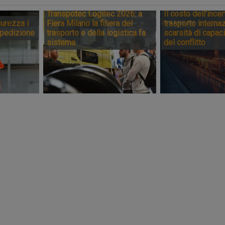
Transpotec Logitec 2026: a
Il costo dell’incer
urezza i
Fiera Milano la filiera del
trasporto internaz
spedizione
trasporto e della logistica fa
scarsità di capaci
sistema
del conflitto