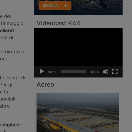
e del
Videocast K44
l 14 maggio
clienti
Video
Player
nte di
.
o diretto le
ioni
00:00
08:26
ri, tempi di
Aereo
Per gli
e la
onibili,
altre
a digitale:
 di