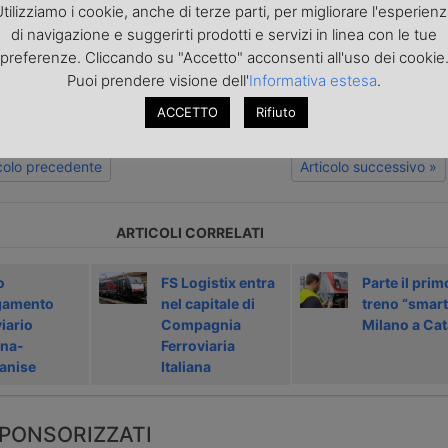
tilizziamo i cookie, anche di terze parti, per migliorare l'esperien
di navigazione e suggerirti prodotti e servizi in linea con le tue
o articolo nella
pagina Facebook di TrasportoEuropa
preferenze. Cliccando su "Accetto" acconsenti all'uso dei cookie
aggiornato sulle ultime novità sul trasporto e la logistica e non perd
portoEuropa?
Iscriviti alla nostra Newsletter
con l'elenco ed i link di tut
Puoi prendere visione dell'
Informativa estesa
.
ecedenti l'invio. Gratuita e NO SPAM!
ACCETTO
Rifiuto
icolo precedente
Articolo successivo »
ARTICOLI CORRELATI
o
FS Logistix entra
Parte il prim
gamento
nel capitale di
treno “smart
iario
Compagnia
Milano a Cat
na-
Ferroviaria
anise
Italiana
PONSORIZZATI