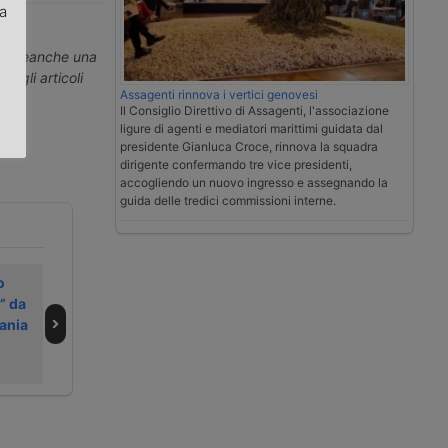
za
.
erti neanche una
ti gli articoli
Assagenti rinnova i vertici genovesi
Il Consiglio Direttivo di Assagenti, l'associazione
ligure di agenti e mediatori marittimi guidata dal
presidente Gianluca Croce, rinnova la squadra
dirigente confermando tre vice presidenti,
accogliendo un nuovo ingresso e assegnando la
guida delle tredici commissioni interne.
o
Notizie dal
Due accordi per
” da
trasporto e dalla
sviluppare
ania
logistica – 1 aprile
l’interporto di
2026
Orbassano