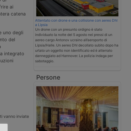
rire ai
intera catena
Attentato con drone e una collisione con aereo Dhl
a Lipsia
Un drone con un presunto ordigno è stato
e uno degli
individuato la notte del 5 agosto nei pressi di un
nto del
aereo cargo Antonov ucraino all’aeroporto di
Lipsia/Halle. Un aereo Dhl decollato subito dopo ha
o
urtato un oggetto non identificato ed è atterrato
ma integrato
danneggiato ad Hannover. La polizia indaga per
luzioni
sabotaggio.
Persone
ti vanno inviate