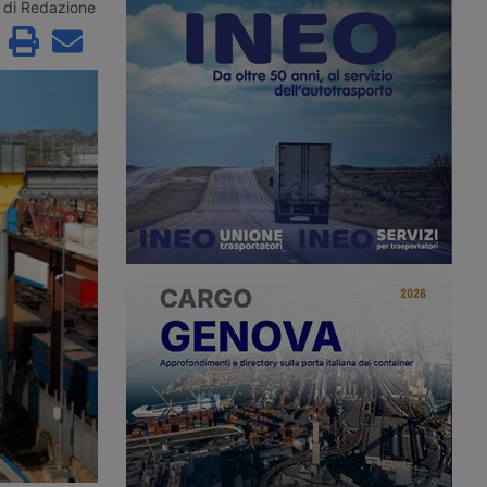
el Mar Caspio, l’unico
e operatori logistici, segnando
di Redazione
a considerato al riparo
l’ingresso di FS Logistix nella
. La riclassificazione del
compagine. Nel 2025 la rete ha
te anche il Middle
movimentato oltre 18 milioni di
 rotta Cina-Europa che
tonnellate di merci su ferro, quasi il
acino. Rischio di
95% del traffico ferroviario regionale.
osti assicurativi.