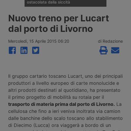
ostacolata dalla siccità
La portata del Danubio è scesa ai minimi
Nuovo treno per Lucart
dal 1996 tra Romania, Ungheria e Serbia,
bloccando la navigazione commerciale e
dal porto di Livorno
costringendo le centrali energetiche di
Cernavodă, Paks e Djerdap a ridurre la
produzione di energia, con perdite già
Mercoledì, 15 Aprile 2015 06:20
di Redazione
quantificate per i gruppi Verbund ed Edf.
Il gruppo cartario toscano Lucart, uno dei principali
produttori a livello europeo di carte monolucide e
altri prodotti destinati al quotidiano, ha presentato
il primo progetto di mobilità su rotaia per il
trasporto di materia prima dal porto di Livorno.
La
cellulosa che fino a ieri veniva inoltrata via camion
dalle banchine dello scalo toscano allo stabilimento
di Diecimo (Lucca) ora viaggerà a bordo di un