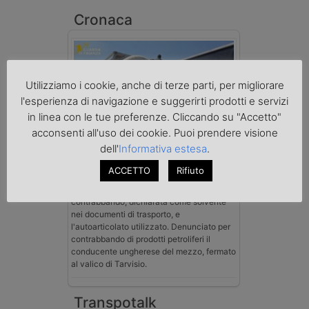
Cronaca
Utilizziamo i cookie, anche di terze parti, per migliorare
l'esperienza di navigazione e suggerirti prodotti e servizi
in linea con le tue preferenze. Cliccando su "Accetto"
acconsenti all'uso dei cookie. Puoi prendere visione
Benzina spacciata per solvente
dell'
Informativa estesa
.
sequestrata a Padova
Le Fiamme Gialle del Comando Provinciale
ACCETTO
Rifiuto
di Padova hanno sottoposto a sequestro
preventivo 33mila litri di benzina di
contrabbando, dichiarata come solvente
nei documenti di trasporto, e
l'autoarticolato utilizzato. Denunciato per
contrabbando di prodotti petroliferi il
conducente ungherese del mezzo, fermato
al valico di Tarvisio.
Transpotalk