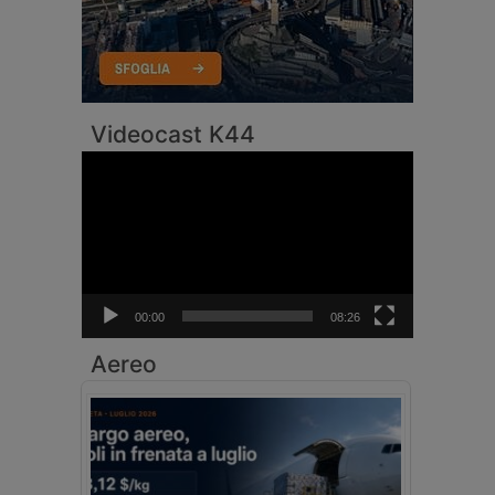
Videocast K44
Video
Player
00:00
08:26
Aereo