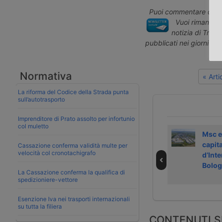
Puoi commentare quest
Vuoi rimanere 
notizia di Tras
pubblicati nei giorni pr
Normativa
« Art
La riforma del Codice della Strada punta
sull’autotrasporto
Imprenditore di Prato assolto per infortunio
col muletto
Parte il primo
Notizie dal
Msc e
treno “smart” da
trasporto e dalla
capita
Cassazione conferma validità multe per
velocità col cronotachigrafo
Milano a Catania
logistica – 1 aprile
d’Int
2026
Bolo
La Cassazione conferma la qualifica di
spedizioniere-vettore
Esenzione Iva nei trasporti internazionali
su tutta la filiera
CONTENUTI S