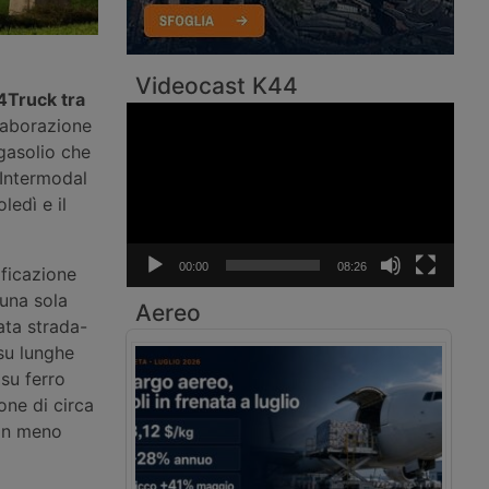
Videocast K44
4Truck tra
Video
laborazione
Player
 gasolio che
 Intermodal
ledì e il
00:00
08:26
ificazione
una sola
Aereo
ata strada-
su lunghe
su ferro
one di circa
 in meno