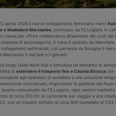
 23 aprile 2026 il nuovo collegamento ferroviario merci
Rail
to e Maddaloni Marcianise
, promosso da FS Logistix in col
zio nasce per offrire un’alternativa all’aumento dei costi del
e imprese di autotrasporto. Il treno è operato da Mercitalia
collegamenti settimanali, con partenze da Bologna il merco
a Marcianise il martedì e il giovedì.
risce lungo l’asse Nord-Sud e introduce un elemento di sempl
bilità di
estendere il trasporto fino a Catania Bicocca
con 
consente agli operatori di accedere a una soluzione integr
entazione contrattuale, migliorando la gestione dei flussi 
 quanto comunicato da FS Logistix, ogni camion trasferito 
mio di circa 200 litri di carburante per viaggio e una riduzi
CO2, con un impatto stimato di circa 900 tonnellate di CO2