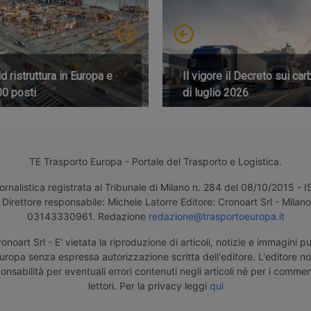
 ristruttura in Europa e
Il vigore il Decreto sui car
00 posti
di luglio 2026
TE Trasporto Europa - Portale del Trasporto e Logistica.
ornalistica registrata al Tribunale di Milano n. 284 del 08/10/2015 -
Direttore responsabile: Michele Latorre Editore: Cronoart Srl - Milano 
03143330961. Redazione
redazione@trasportoeuropa.it
noart Srl - E' vietata la riproduzione di articoli, notizie e immagini pu
uropa senza espressa autorizzazione scritta dell'editore. L'editore n
nsabilità per eventuali errori contenuti negli articoli né per i comment
lettori. Per la privacy leggi
qui