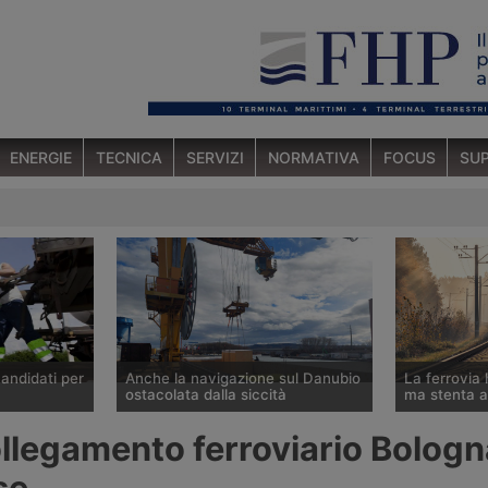
ENERGIE
TECNICA
SERVIZI
NORMATIVA
FOCUS
SUP
candidati per
Anche la navigazione sul Danubio
La ferrovia 
ostacolata dalla siccità
ma stenta a
 corsa per
La portata del Danubio è scesa ai
Mai come ora
llegamento ferroviario Bologn
in Rail
minimi dal 1996 tra Romania,
futuro del tr
visione
Ungheria e Serbia, bloccando la
delle merci i
se