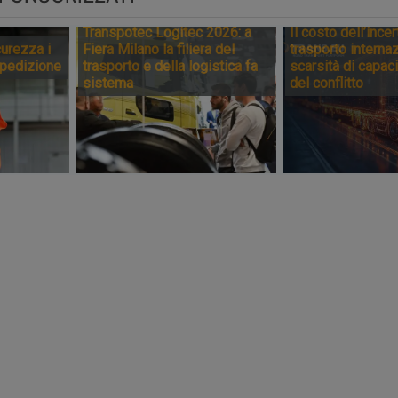
Transpotec Logitec 2026: a
Il costo dell’incer
urezza i
Fiera Milano la filiera del
trasporto internaz
spedizione
trasporto e della logistica fa
scarsità di capaci
sistema
del conflitto