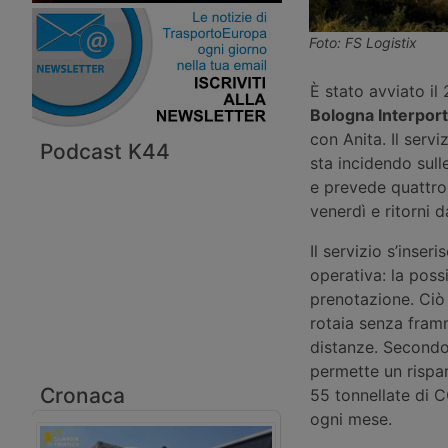
Foto: FS Logistix
È stato avviato il
Bologna Interpor
con Anita. Il servi
Podcast K44
sta incidendo sull
e prevede quattro 
venerdì e ritorni d
Il servizio s’inse
operativa: la possi
prenotazione. Ciò 
rotaia senza framm
distanze. Secondo
permette un rispar
Cronaca
55 tonnellate di 
ogni mese.