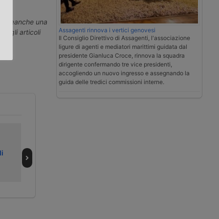
.
erti neanche una
Assagenti rinnova i vertici genovesi
ti gli articoli
Il Consiglio Direttivo di Assagenti, l'associazione
ligure di agenti e mediatori marittimi guidata dal
presidente Gianluca Croce, rinnova la squadra
dirigente confermando tre vice presidenti,
accogliendo un nuovo ingresso e assegnando la
guida delle tredici commissioni interne.
A Bologna parte
Anita presenta la
la
sua agenda su
di
sperimentazione
trasporto ed
italiana del Dac
energia