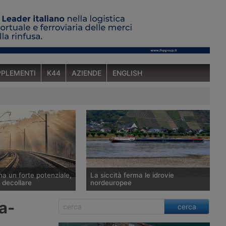
PLEMENTI
K44
AZIENDE
ENGLISH
ha un forte potenziale,
La siccità ferma le idrovie
 decollare
nordeuropee
 c’è incertezza sul
L’idrometro di Kaub, sul Reno, ha
a-
cerca
asporto ferroviario
eguagliato il minimo storico
n Europa, stretto tra un
dell’ottobre 2018 e Rijkswaterstaat ha