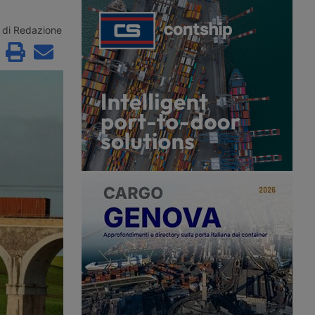
ale di crescita e una
chiuso le chiuse di Eefde sul
ante di quote di
Twentekanaal. Le chiatte navigano
vono chiare scelte
con carichi ridotti a un quinto, i noli
di Redazione
fluviali sono più che triplicati e i flussi
merci si spostano su strada e rotaia.