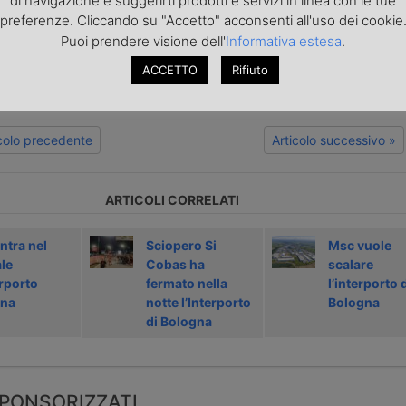
di navigazione e suggerirti prodotti e servizi in linea con le tue
preferenze. Cliccando su "Accetto" acconsenti all'uso dei cookie
o articolo nella
pagina Facebook di TrasportoEuropa
aggiornato sulle ultime novità sul trasporto e la logistica e non perd
Puoi prendere visione dell'
Informativa estesa
.
portoEuropa?
Iscriviti alla nostra Newsletter
con l'elenco ed i link di tut
ACCETTO
Rifiuto
ecedenti l'invio. Gratuita e NO SPAM!
icolo precedente
Articolo successivo »
ARTICOLI CORRELATI
ntra nel
Sciopero Si
Msc vuole
le
Cobas ha
scalare
erporto
fermato nella
l’interporto 
gna
notte l’Interporto
Bologna
di Bologna
PONSORIZZATI