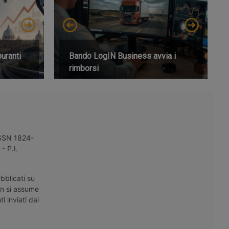
buranti
Bando LogIN Business avvia i
rimborsi
 ISSN 1824-
- P.I.
bblicati su
on si assume
i inviati dai