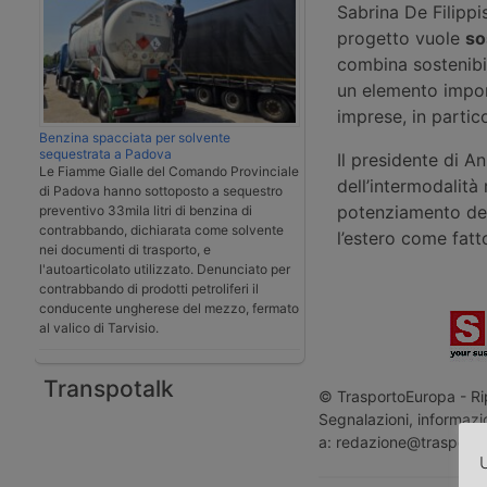
Sabrina De Filippi
progetto vuole
so
combina sostenibil
un elemento import
imprese, in partic
Benzina spacciata per solvente
sequestrata a Padova
Il presidente di A
Le Fiamme Gialle del Comando Provinciale
dell’intermodalità
di Padova hanno sottoposto a sequestro
potenziamento dei
preventivo 33mila litri di benzina di
contrabbando, dichiarata come solvente
l’estero come fatt
nei documenti di trasporto, e
l'autoarticolato utilizzato. Denunciato per
contrabbando di prodotti petroliferi il
conducente ungherese del mezzo, fermato
al valico di Tarvisio.
Transpotalk
© TrasportoEuropa - Rip
Segnalazioni, informazio
a: redazione@trasporto
U