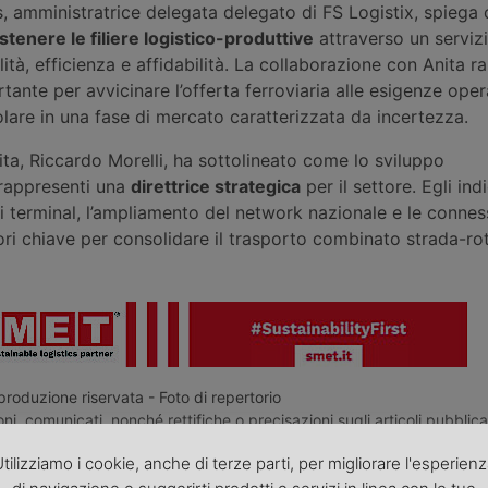
s, amministratrice delegata delegato di FS Logistix, spiega c
stenere le filiere logistico-produttive
attraverso un serviz
ità, efficienza e affidabilità. La collaborazione con Anita 
ante per avvicinare l’offerta ferroviaria alle esigenze oper
olare in una fase di mercato caratterizzata da incertezza.
nita, Riccardo Morelli, ha sottolineato come lo sviluppo
 rappresenti una
direttrice strategica
per il settore. Egli indi
 terminal, l’ampliamento del network nazionale e le connes
ori chiave per consolidare il trasporto combinato strada-rotai
roduzione riservata - Foto di repertorio
ni, comunicati, nonché rettifiche o precisazioni sugli articoli pubblica
europa.it
tilizziamo i cookie, anche di terze parti, per migliorare l'esperien