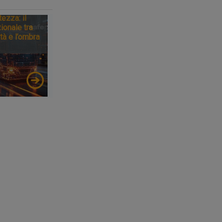
tezza: il
ionale tra
tà e l’ombra