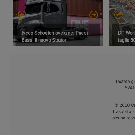
Iveco Schouten svela nei Paesi
DP World
Bassi il nuovo Strator
taglia 3
Testata gi
8241 
© 2020 Cro
Trasporto E
alcuna respo