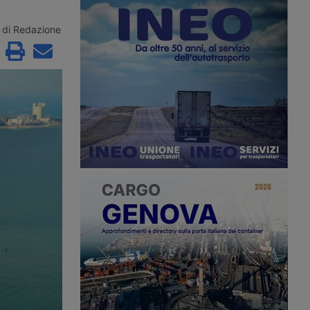
ioni di euro per
di Hormuz, mentre sulla rotta omanita
nterventi in nove porti
una portarinfuse greca viene colpita
 opere nuove a Trieste,
da un proiettile e nel Mar Rosso gli
di Redazione
ezia e il
Houthi rivendicano l’ottavo attacco a
to di progetti già
una petroliera saudita dal 22 luglio.
i sei scali.