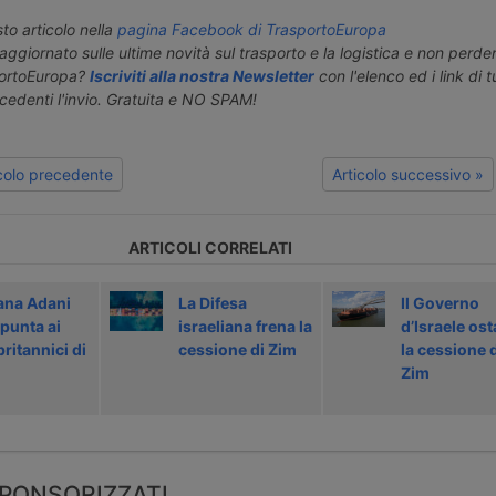
o articolo nella
pagina Facebook di TrasportoEuropa
aggiornato sulle ultime novità sul trasporto e la logistica e non perd
portoEuropa?
Iscriviti alla nostra Newsletter
con l'elenco ed i link di tut
ecedenti l'invio. Gratuita e NO SPAM!
icolo precedente
Articolo successivo »
ARTICOLI CORRELATI
iana Adani
La Difesa
Il Governo
 punta ai
israeliana frena la
d’Israele os
britannici di
cessione di Zim
la cessione d
Zim
PONSORIZZATI