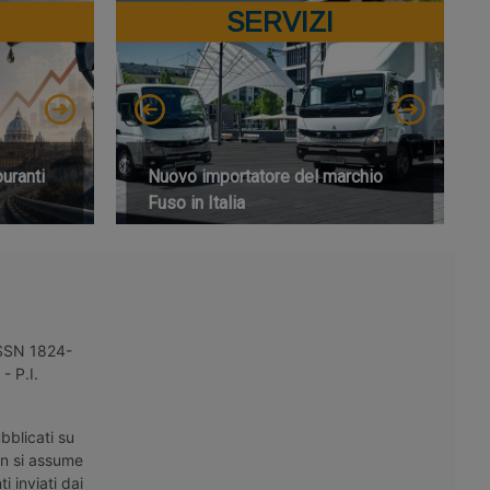
SERVIZI
buranti
Nuovo importatore del marchio
Fuso in Italia
 ISSN 1824-
- P.I.
bblicati su
on si assume
i inviati dai