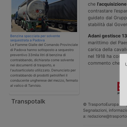
che
l’acquisizion
contrastare l’espa
guidato dal Grupp
stabilità dal Gove
Adani gestisce 13
Benzina spacciata per solvente
sequestrata a Padova
marittimo del Pae
Le Fiamme Gialle del Comando Provinciale
carica della caval
di Padova hanno sottoposto a sequestro
preventivo 33mila litri di benzina di
nel 1918 ha contri
contrabbando, dichiarata come solvente
commento che s’ins
U
nei documenti di trasporto, e
l'autoarticolato utilizzato. Denunciato per
contrabbando di prodotti petroliferi il
conducente ungherese del mezzo, fermato
al valico di Tarvisio.
Transpotalk
© TrasportoEuropa - Rip
Segnalazioni, informazio
a: redazione@trasporto