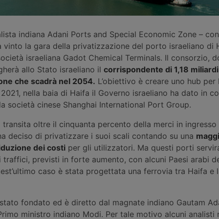
alista indiana Adani Ports and Special Economic Zone – cont
vinto la gara della privatizzazione del porto israeliano di H
ocietà israeliana Gadot Chemical Terminals. Il consorzio, 
gherà allo Stato israeliano il
corrispondente di 1,18 miliardi 
one che scadrà nel 2054.
L’obiettivo è creare uno hub per 
2021, nella baia di Haifa il Governo israeliano ha dato in c
lla società cinese Shanghai International Port Group.
a transita oltre il cinquanta percento della merci in ingresso
 ha deciso di privatizzare i suoi scali contando su una
maggi
iduzione dei costi
per gli utilizzatori. Ma questi porti serv
 traffici, previsti in forte aumento, con alcuni Paesi arabi d
uest’ultimo caso è stata progettata una ferrovia tra Haifa e 
 stato fondato ed è diretto dal magnate indiano Gautam Ada
 Primo ministro indiano Modi. Per tale motivo alcuni analisti