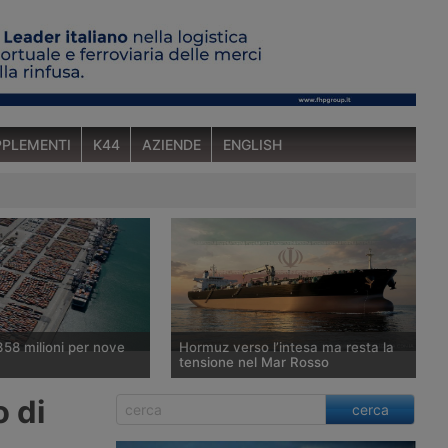
PLEMENTI
K44
AZIENDE
ENGLISH
358 milioni per nove
Hormuz verso l’intesa ma resta la
tensione nel Mar Rosso
nterministeriale per la
Washington punta ad annunciare
o di
cerca
one Economica ha
l’accordo provvisorio con Teheran e
favorevole a un fondo
Muscat per la riapertura dello Stretto