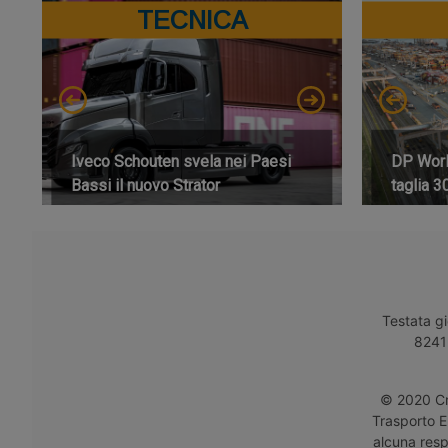
TECNICA
Iveco Schouten svela nei Paesi
DP World
Bassi il nuovo Strator
taglia 3
Testata gi
8241 
© 2020 Cro
Trasporto E
alcuna respo