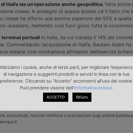
e di Haifa sia un’operazione anche geopolitica
, fatta anche 
nsione cinese. A sostegno di questa ipotesi c’è il fatto che 
o cinese ha offerto una somma superiore del 55% a quella 
rno israeliano, mettendo così fuori gioco tutta la concorren
 terminal portuali
in India, da cui transita il 14% del comme
se. Commentando l’acquisizione di Haifa, Gautam Adani ha 
leria indiana (che combatteva all’interno dell’esercito britan
buito a conquistare il porto di Haifa all’Impero ottomano. U
erisce nella politica nazionalista di Modi.
tilizziamo i cookie, anche di terze parti, per migliorare l'esperien
di navigazione e suggerirti prodotti e servizi in linea con le tue
preferenze. Cliccando su "Accetto" acconsenti all'uso dei cookie
Puoi prendere visione dell'
Informativa estesa
.
ACCETTO
Rifiuto
roduzione riservata - Foto di repertorio
ni, comunicati, nonché rettifiche o precisazioni sugli articoli pubblica
europa.it