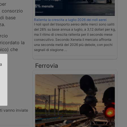
per
il consorzio
di base
Rallenta la crescita a luglio 2026 dei noli aerei
za.
I noli spot del trasporto aereo delle merci sono saliti
del 28% su base annua a luglio, a 3,12 dollari per kg,
ma il ritmo di crescita rallenta per il secondo mese
rcio
consecutivo. Secondo Xeneta il mercato affronta
ricordato la
una seconda metà del 2026 più debole, con pochi
nico) che
segnali di stagione …
n
za
Ferrovia
.
ti vanno inviate