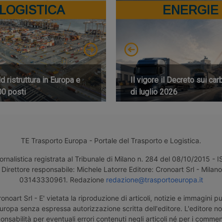
LOGISTICA
ENERGIE
 ristruttura in Europa e
Il vigore il Decreto sui car
00 posti
di luglio 2026
TE Trasporto Europa - Portale del Trasporto e Logistica.
ornalistica registrata al Tribunale di Milano n. 284 del 08/10/2015 -
Direttore responsabile: Michele Latorre Editore: Cronoart Srl - Milano 
03143330961. Redazione
redazione@trasportoeuropa.it
noart Srl - E' vietata la riproduzione di articoli, notizie e immagini pu
uropa senza espressa autorizzazione scritta dell'editore. L'editore n
nsabilità per eventuali errori contenuti negli articoli né per i comment