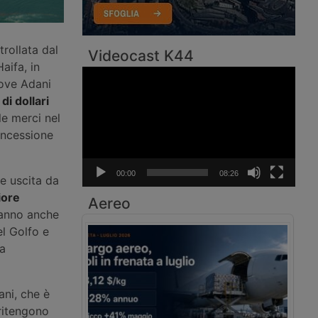
rollata dal
Videocast K44
aifa, in
Video
dove Adani
Player
di dollari
le merci nel
oncessione
00:00
08:26
 e uscita da
ore
Aereo
iranno anche
el Golfo e
la
ni, che è
 ritengono