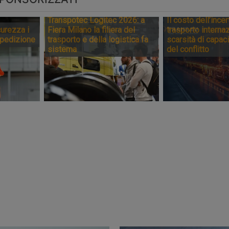
Transpotec Logitec 2026: a
Il costo dell’incer
urezza i
Fiera Milano la filiera del
trasporto internaz
spedizione
trasporto e della logistica fa
scarsità di capaci
sistema
del conflitto