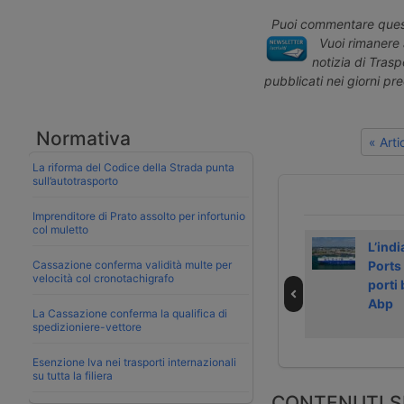
Puoi commentare quest
Vuoi rimanere 
notizia di Tras
pubblicati nei giorni pr
Normativa
« Art
La riforma del Codice della Strada punta
sull’autotrasporto
Imprenditore di Prato assolto per infortunio
col muletto
Presidio nei porti
Gli Houthi hanno
L’ind
Cassazione conferma validità multe per
liguri contro
causato la
Ports
velocità col cronotachigrafo
carico per Israele
chiusura del
porti 
della Cosco
porto israeliano
Abp
La Cassazione conferma la qualifica di
Pisces
di Eilat
spedizioniere-vettore
Esenzione Iva nei trasporti internazionali
su tutta la filiera
CONTENUTI S