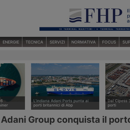
ENERGIE
TECNICA
SERVIZI
NORMATIVA
FOCUS
SUP
26
L’indiana Adani Ports punta ai
Dal Cipess 
ainer
porti britannici di Abp
porti
o marittimo
Il gruppo indiano Adani sta
Il Comitato I
 Adani Group conquista il port
6 agosto 2026
valutando l’acquisizione della quota
Programmazi
n aumento
di controllo di Associated British
dato parere 