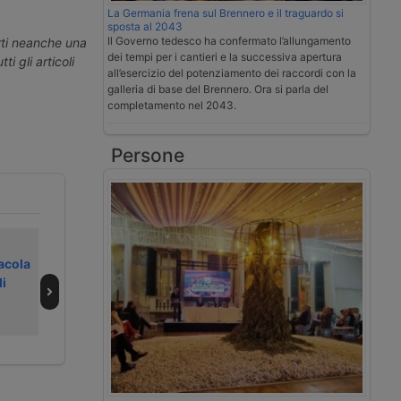
La Germania frena sul Brennero e il traguardo si
sposta al 2043
Il Governo tedesco ha confermato l’allungamento
erti neanche una
dei tempi per i cantieri e la successiva apertura
ti gli articoli
all’esercizio del potenziamento dei raccordi con la
galleria di base del Brennero. Ora si parla del
completamento nel 2043.
Persone
Msc cresce nei
Tre colossi
tacola
terminal
europei della
i
dell’India al porto
logistica al
di Vizhinjam
centro delle
proteste contro
Israele