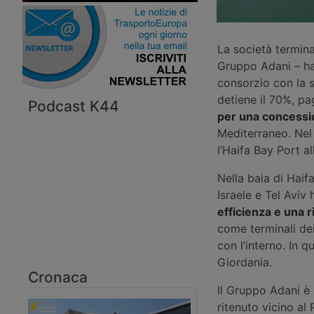
La società termin
Gruppo Adani – ha 
consorzio con la s
detiene il 70%, pa
Podcast K44
per una concessi
Mediterraneo. Nel 
l’Haifa Bay Port a
Nella baia di Haif
Israele e Tel Aviv
efficienza e una r
come terminali dei
con l’interno. In q
Giordania.
Cronaca
Il Gruppo Adani è
ritenuto vicino al