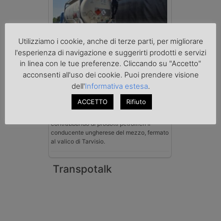
Utilizziamo i cookie, anche di terze parti, per migliorare
l'esperienza di navigazione e suggerirti prodotti e servizi
Benzina spacciata per solvente
sequestrata a Padova
in linea con le tue preferenze. Cliccando su "Accetto"
Le Fiamme Gialle del Comando Provinciale
acconsenti all'uso dei cookie. Puoi prendere visione
di Padova hanno sottoposto a sequestro
dell'
Informativa estesa
.
preventivo 33mila litri di benzina di
contrabbando, dichiarata come solvente
ACCETTO
Rifiuto
nei documenti di trasporto, e
l'autoarticolato utilizzato. Denunciato per
contrabbando di prodotti petroliferi il
conducente ungherese del mezzo, fermato
al valico di Tarvisio.
Transpotalk