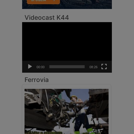
Videocast K44
Video
Player
00:00
08:26
Ferrovia