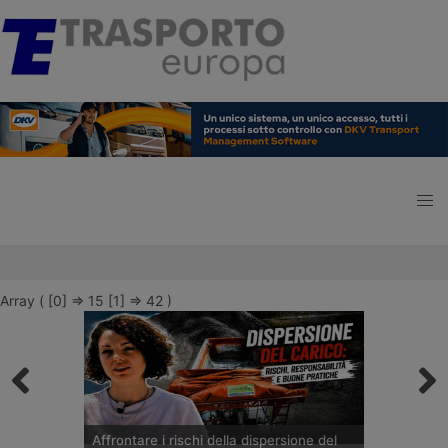
Array ( [0] => 15 [1] => 42 )
Affrontare i rischi della dispersione del