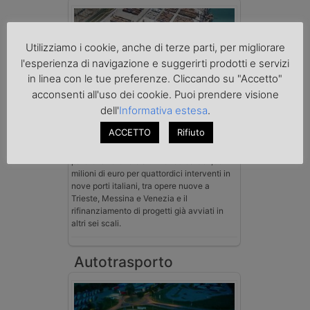
Utilizziamo i cookie, anche di terze parti, per migliorare
l'esperienza di navigazione e suggerirti prodotti e servizi
in linea con le tue preferenze. Cliccando su "Accetto"
acconsenti all'uso dei cookie. Puoi prendere visione
dell'
Informativa estesa
.
Dal Cipess 358 milioni per nove porti
ACCETTO
Rifiuto
Il Comitato Interministeriale per la
Programmazione Economica ha dato
parere favorevole a un fondo da 357,65
milioni di euro per quattordici interventi in
nove porti italiani, tra opere nuove a
Trieste, Messina e Venezia e il
rifinanziamento di progetti già avviati in
altri sei scali.
Autotrasporto