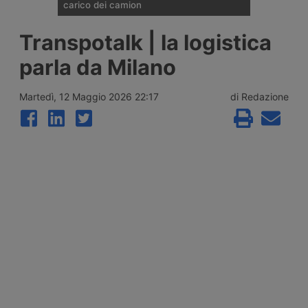
carico dei camion
In questo video di K44, Laura Broglio
Transpotalk | la logistica
affronta la questione della dispersione del
carico dei veicoli industriali, un problema
parla da Milano
che colpisce soprattutto il trasporto di
materiali sfusi su cassone. Rischi per la
sicurezza stradale, ma anche di pesanti
Martedì, 12 Maggio 2026 22:17
di Redazione
sanzioni.