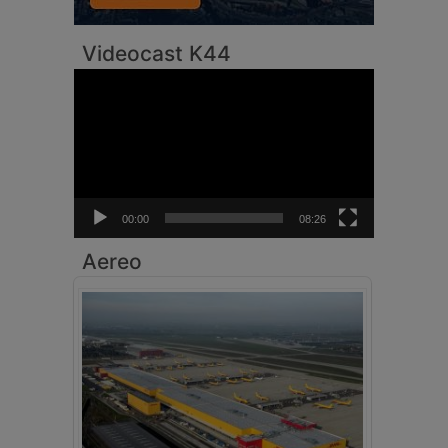
Videocast K44
Video
Player
00:00
08:26
Aereo