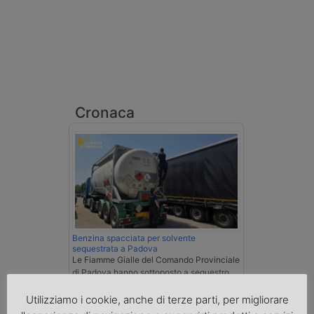
Cronaca
Benzina spacciata per solvente
sequestrata a Padova
Le Fiamme Gialle del Comando Provinciale
di Padova hanno sottoposto a sequestro
preventivo 33mila litri di benzina di
contrabbando, dichiarata come solvente
Utilizziamo i cookie, anche di terze parti, per migliorare
nei documenti di trasporto, e