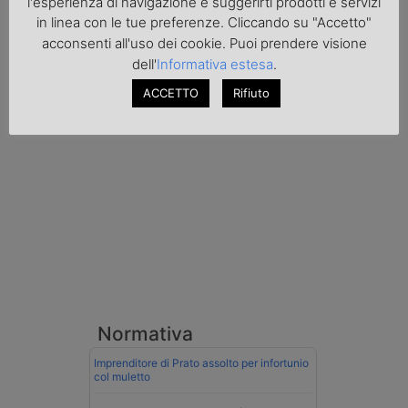
l'esperienza di navigazione e suggerirti prodotti e servizi
l'autoarticolato utilizzato. Denunciato per
in linea con le tue preferenze. Cliccando su "Accetto"
contrabbando di prodotti petroliferi il
acconsenti all'uso dei cookie. Puoi prendere visione
conducente ungherese del mezzo, fermato
al valico di Tarvisio.
dell'
Informativa estesa
.
ACCETTO
Rifiuto
Transpotalk
Normativa
Imprenditore di Prato assolto per infortunio
col muletto