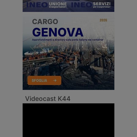
Videocast K44
Video
Player