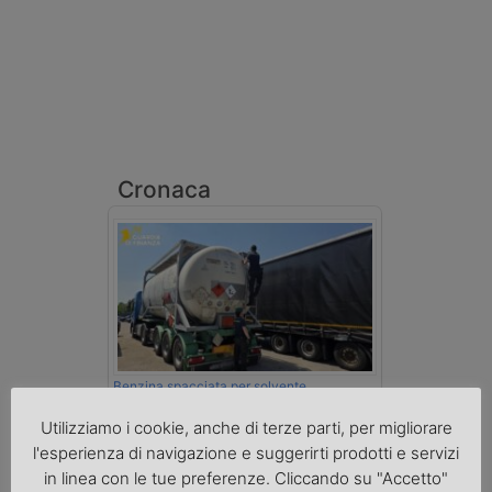
Cronaca
Benzina spacciata per solvente
sequestrata a Padova
Le Fiamme Gialle del Comando Provinciale
Utilizziamo i cookie, anche di terze parti, per migliorare
di Padova hanno sottoposto a sequestro
l'esperienza di navigazione e suggerirti prodotti e servizi
preventivo 33mila litri di benzina di
in linea con le tue preferenze. Cliccando su "Accetto"
contrabbando, dichiarata come solvente