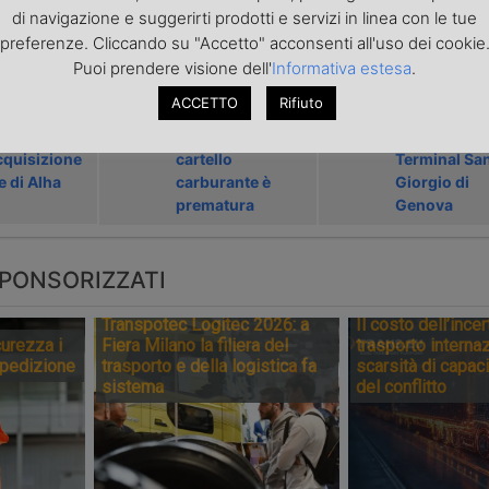
di navigazione e suggerirti prodotti e servizi in linea con le tue
preferenze. Cliccando su "Accetto" acconsenti all'uso dei cookie
ARTICOLI CORRELATI
Puoi prendere visione dell'
Informativa estesa
.
ACCETTO
Rifiuto
rust apre
Fiap avverte che
Antitrust ap
toria
una causa sul
l’acquisizion
acquisizione
cartello
Terminal Sa
 di Alha
carburante è
Giorgio di
prematura
Genova
PONSORIZZATI
Transpotec Logitec 2026: a
Il costo dell’incer
urezza i
Fiera Milano la filiera del
trasporto internaz
spedizione
trasporto e della logistica fa
scarsità di capaci
sistema
del conflitto