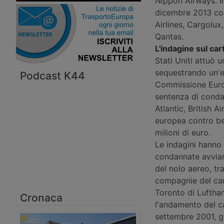
Nippon Airways. In
dicembre 2013 con
Airlines, Cargolux
Qantas.
L'indagine sul car
Stati Uniti attuò u
sequestrando un'e
Podcast K44
Commissione Europ
sentenza di condan
Atlantic, British 
europea contro be
milioni di euro.
Le indagini hanno
condannate avvia
del nolo aereo, tr
compagnie del cart
Toronto di Lufthan
Cronaca
l'andamento del ca
settembre 2001, gl