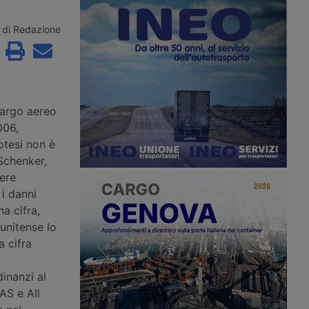
lla Iata, trainato dal
ma il settore resta concentrato al
 e dal ritorno alla
Nord e frenato dal fenomeno
vettori mediorientali,
dell’aviocamionato verso i grandi hub
di Redazione
 di carico salito al
del Nord Europa. La strategia punta
su digitalizzazione doganale,
cargocity e intermodalità ferroviaria.
cargo aereo
006,
potesi non è
Schenker,
ere
 i danni
na cifra,
tunitense lo
a cifra
inanzi al
AS e All