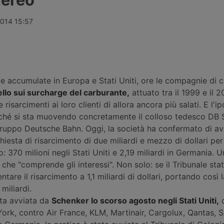
oporto di
Alha Holding da parte di BCube,
rilevazioni de
hl decollato
operazione che riguarda i servizi di
Nord America
un oggetto
assistenza a terra e di rampa per il
crescita dei 
2014 15:57
terrato
cargo aereo negli scali di Malpensa
con il fattore
r. La polizia
e Fiumicino, ravvisando concreti
46,9%.
rischi per la concorrenza.
e accumulate in Europa e Stati Uniti, ore le compagnie di 
ello sui surcharge del carburante,
attuato tra il 1999 e il 2
isarcimenti ai loro clienti di allora ancora più salati. E l'i
ché si sta muovendo concretamente il colloso tedesco DB 
ruppo Deutsche Bahn. Oggi, la società ha confermato di av
hiesta di risarcimento di due miliardi e mezzo di dollari per
o: 370 milioni negli Stati Uniti e 2,19 miliardi in Germania. U
 che "comprende gli interessi". Non solo: se il Tribunale sta
ntare il risarcimento a 1,1 miliardi di dollari, portando così l
miliardi.
ata avviata da
Schenker lo scorso agosto negli Stati Uniti,
d
ork, contro Air France, KLM, Martinair, Cargolux, Qantas, S