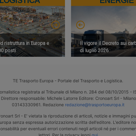
LOGISTICA
ENERGIE
 ristruttura in Europa e
Il vigore il Decreto sui car
00 posti
di luglio 2026
TE Trasporto Europa - Portale del Trasporto e Logistica.
ornalistica registrata al Tribunale di Milano n. 284 del 08/10/2015 -
Direttore responsabile: Michele Latorre Editore: Cronoart Srl - Milano 
03143330961. Redazione
redazione@trasportoeuropa.it
noart Srl - E' vietata la riproduzione di articoli, notizie e immagini pu
uropa senza espressa autorizzazione scritta dell'editore. L'editore n
nsabilità per eventuali errori contenuti negli articoli né per i comment
lettori. Per la privacy leggi
qui