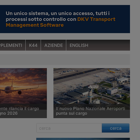
PLEMENTI
K44
AZIENDE
ENGLISH
nte rilancia il cargo
Il nuovo Piano Nazionale Aeroporti
gno 2026
punta sul cargo
6 il traffico cargo
Il nuovo Piano Nazionale degli
cerca
e è cresciuto dell’8,5%
Aeroporti prevede una crescita dei
ua secondo le
volumi cargo del 31,8% entro il 2035,