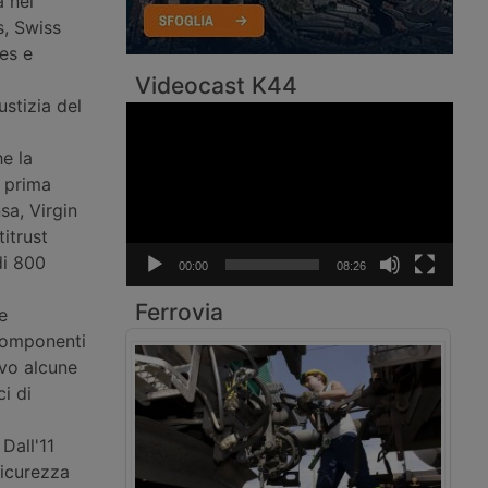
a nel
s, Swiss
nes e
Videocast K44
stizia del
Video
Player
e la
 prima
sa, Virgin
titrust
di 800
00:00
08:26
Ferrovia
e
componenti
ivo alcune
i di
Dall'11
sicurezza