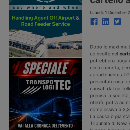
ma il ritmo di crescita rallenta per il
Antonov ucraino all’aer
secondo mese consecutivo. Secondo
Lipsia/Halle. Un aereo D
Xeneta il mercato affronta una
subito dopo ha urtato 
Lunedì, 1 Dicembre 
seconda metà del 2026 più debole,
non identificato ed è at
con pochi segnali di stagione di
danneggiato ad Hannove
punta.
indaga per sabotaggio.
Dopo le maxi mult
coinvolte nel
cart
potrebbero pagare r
certo remota, per
appartenente al G
presentato una ric
causati dal cartell
precisa la società,
riterrà, potrà aume
complessiva a 3,3 
La causa è già st
Tribunale di New Y