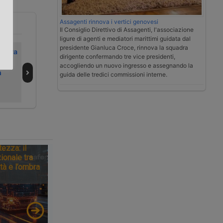
.
Assagenti rinnova i vertici genovesi
Il Consiglio Direttivo di Assagenti, l'associazione
ligure di agenti e mediatori marittimi guidata dal
presidente Gianluca Croce, rinnova la squadra
prova
Washington
Come la logistica
dirigente confermando tre vice presidenti,
e di
incrimina quattro
può guadagnare
accogliendo un nuovo ingresso e assegnando la
n
costruttori cinesi
dalle multe
guida delle tredici commissioni interne.
di container
Antitrust
tezza: il
ionale tra
tà e l’ombra