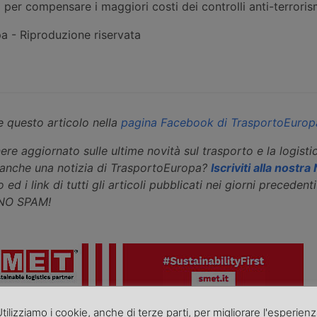
o per compensare i maggiori costi dei controlli anti-terroris
 - Riproduzione riservata
 questo articolo nella
pagina Facebook di TrasportoEurop
ere aggiornato sulle ultime novità sul trasporto e la logisti
eanche una notizia di TrasportoEuropa?
Iscriviti alla nostr
 ed i link di tutti gli articoli pubblicati nei giorni precedenti 
 NO SPAM!
icolo precedente
Articolo successivo »
tilizziamo i cookie, anche di terze parti, per migliorare l'esperien