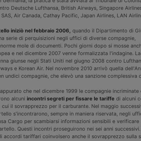
 Germania, la pratica è stata avviata al Tribunale di Coloni
tro Deutsche Lufthansa, British Airways, Singapore Airline
, SAS, Air Canada, Cathay Pacific, Japan Airlines, LAN Airli
tello iniziò nel febbraio 2006,
quando il Dipartimento di Giu
na serie di perquisizioni negli uffici di diverse compagnie,
norme mole di documenti. Pochi giorni dopo si mosse anch
ea e nel dicembre 2007 venne formalizzata l'indagine. La
na giunse negli Stati Uniti nel giugno 2008 contro Lufthan
Airways e Korean Air. Nel novembre 2010 arrivò quella dell'An
n undici compagnie, che elevò una sanzione complessiva 
 appurato che nel dicembre 1999 le compagnie incriminate 
rono alcuni
incontri segreti per fissare le tariffe
di alcuni 
a cui il sovrapprezzo per il carburante. Nel maggio success
ello s'incontrarono, sempre in maniera riservata, negli uffic
sa Cargo per scambiarsi informazioni sensibili e verificare
rtello. Questi incontri proseguirono nei sei anni successivi. 
i accordi tariffari coinvolsero anche il sovrapprezzo sulla 