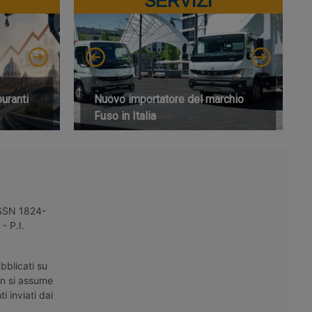
SERVIZI
buranti
Nuovo importatore del marchio
Fuso in Italia
 ISSN 1824-
- P.I.
bblicati su
on si assume
i inviati dai