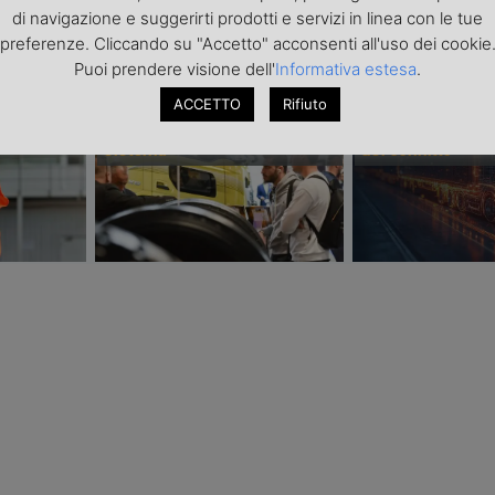
di navigazione e suggerirti prodotti e servizi in linea con le tue
PONSORIZZATI
preferenze. Cliccando su "Accetto" acconsenti all'uso dei cookie
Puoi prendere visione dell'
Informativa estesa
.
Transpotec Logitec 2026: a
Il costo dell’incer
ACCETTO
Rifiuto
urezza i
Fiera Milano la filiera del
trasporto internaz
spedizione
trasporto e della logistica fa
scarsità di capaci
sistema
del conflitto