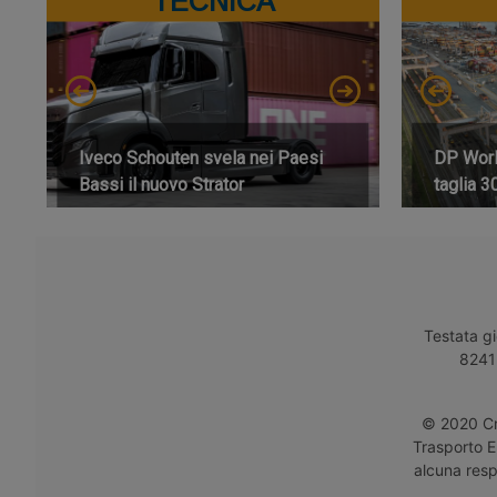
TECNICA
Iveco Schouten svela nei Paesi
DP World
Bassi il nuovo Strator
taglia 3
Testata gi
8241 
© 2020 Cro
Trasporto E
alcuna respo