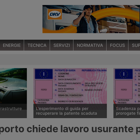
ENERGIE
TECNICA
SERVIZI
NORMATIVA
FOCUS
SUP
rastrutture
L’esperimento di guida per
Scadenza pa
recuperare la patente scaduta
prorogate f
o 121 del 10
Una circolare del ministero Mims
Il ministero 
orto chiede lavoro usurante p
zzato
(ex Trasporti) chiarisce come
stabilito un 
 una novità
ottenere la patente scaduta da oltre
patenti e le 