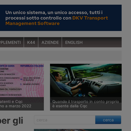
PLEMENTI
K44
AZIENDE
ENGLISH
tenti e Cqc
Quando il trasporto in conto proprio
ino a marzo 2022
è esente dalla Cqc
Mims (ex Trasporti) ha
Il ministero dell’Interno ha chiarito le
er gli
cerca
nuovo rinvio per le
deroghe alla Carta di qualificazione
Carte di qualificazione
del conducente nell’ambito