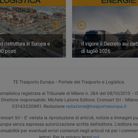
LOGISTICA
ENERGIE
 ristruttura in Europa e
Il vigore il Decreto sui car
00 posti
di luglio 2026
TE Trasporto Europa - Portale del Trasporto e Logistica.
ornalistica registrata al Tribunale di Milano n. 284 del 08/10/2015 -
Direttore responsabile: Michele Latorre Editore: Cronoart Srl - Milano 
03143330961. Redazione
redazione@trasportoeuropa.it
noart Srl - E' vietata la riproduzione di articoli, notizie e immagini pu
uropa senza espressa autorizzazione scritta dell'editore. L'editore n
nsabilità per eventuali errori contenuti negli articoli né per i comment
lettori. Per la privacy leggi
qui