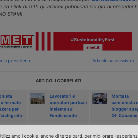
 ed i link di tutti gli articoli pubblicati nei giorni precedenti 
 NO SPAM!
icolo precedente
Articolo successivo »
ARTICOLI CORRELATI
nista
Lavoratori e
Morta la
no fermato
operatori portuali
camionista 
zzera per
insieme sul
blogger spa
tachigrafo
Fondo esodo
Oti Cabadas
tilizziamo i cookie, anche di terze parti, per migliorare l'esperien