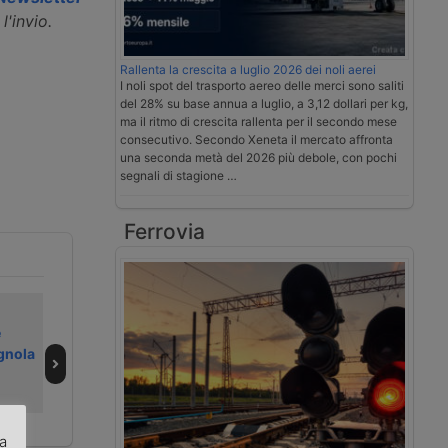
l'invio.
Rallenta la crescita a luglio 2026 dei noli aerei
I noli spot del trasporto aereo delle merci sono saliti
del 28% su base annua a luglio, a 3,12 dollari per kg,
ma il ritmo di crescita rallenta per il secondo mese
consecutivo. Secondo Xeneta il mercato affronta
una seconda metà del 2026 più debole, con pochi
segnali di stagione …
Ferrovia
Fenadismer
Un disegno di
e
chiede pensione
Legge sulla guida
gnola
a 55 anni per
usurante dei
camionisti
camionisti
autonomi
za