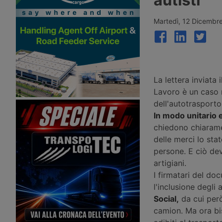
pedone che ha attraversato la strada
sul riconoscimento dell
sulle strisce perché il suo
qualificazione del cond
comportamento era stato
rilasciate all’estero.
Martedì, 12 Dicembr
imprevedibile e anomalo.
La lettera inviata
Lavoro è un caso r
dell'autotrasporto
In modo unitario 
chiedono chiaramen
delle merci lo sta
persone. E ciò dev
artigiani.
I firmatari del d
l'inclusione degli a
Social,
da cui però
camion. Ma ora bis