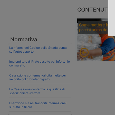
CONTENUTI S
Come mettere in sic
pacchi prima della 
Normativa
La riforma del Codice della Strada punta
sull’autotrasporto
Imprenditore di Prato assolto per infortunio
col muletto
Cassazione conferma validità multe per
velocità col cronotachigrafo
La Cassazione conferma la qualifica di
spedizioniere-vettore
Esenzione Iva nei trasporti internazionali
su tutta la filiera