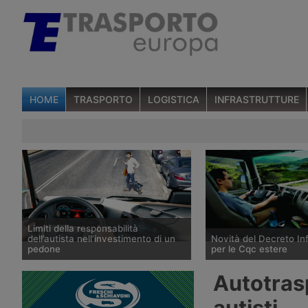
HOME
TRASPORTO
LOGISTICA
INFRASTRUTTURE
Limiti della responsabilità
dell’autista nell’investimento di un
Novità del Decreto Inf
pedone
per le Cqc estere
Una sentenza della Cassazione ha
Il Decreto Legge numer
Autotrasp
esonerato un conducente dalla
settembre 2021 (batte
responsabilità dell’investimento di un
Infrastrutture) contiene
autisti