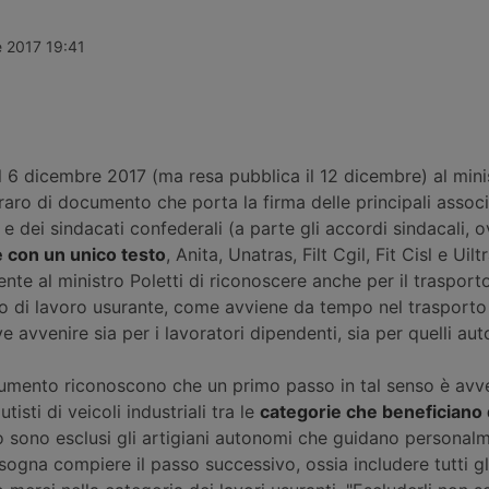
e Carte di
cinque anni, tramite un nuovo
dell’autista 
ucente
esame pratico definito
luglio al 31
“esperimento di guida”. Vale per
a causa dell
e 2017 19:41
tutte le categorie, anche se con
La nuova sca
durate diverse.
2022.
 il 6 dicembre 2017 (ma resa pubblica il 12 dicembre) al mini
aro di documento che porta la firma delle principali associ
 e dei sindacati confederali (a parte gli accordi sindacali, 
e con un unico testo
, Anita, Unatras, Filt Cgil, Fit Cisl e Uilt
te al ministro Poletti di riconoscere anche per il trasport
to di lavoro usurante, come avviene da tempo nel trasporto
e avvenire sia per i lavoratori dipendenti, sia per quelli au
ocumento riconoscono che un primo passo in tal senso è av
utisti di veicoli industriali tra le
categorie che beneficiano 
 sono esclusi gli artigiani autonomi che guidano personalm
ogna compiere il passo successivo, ossia includere tutti gli