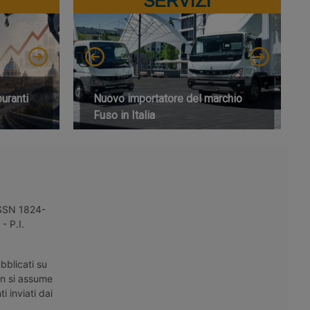
SERVIZI
buranti
Nuovo importatore del marchio
Fuso in Italia
 ISSN 1824-
- P.I.
bblicati su
on si assume
i inviati dai