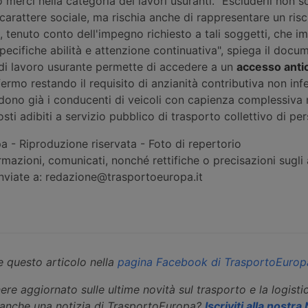
to merci nella categoria dei lavori usuranti. "Escluderli non 
carattere sociale, ma rischia anche di rappresentare un risc
, tenuto conto dell'impegno richiesto a tali soggetti, che im
 specifiche abilità e attenzione continuativa", spiega il docu
 di lavoro usurante permette di accedere a un
accesso antic
ermo restando il requisito di anzianità contributiva non inf
edono già i conducenti di veicoli con capienza complessiva
sti adibiti a servizio pubblico di trasporto collettivo di pe
 - Riproduzione riservata - Foto di repertorio
rmazioni, comunicati, nonché rettifiche o precisazioni sugli a
inviate a: redazione@trasportoeuropa.it
 questo articolo nella
pagina Facebook di TrasportoEurop
ere aggiornato sulle ultime novità sul trasporto e la logisti
eanche una notizia di TrasportoEuropa?
Iscriviti alla nostr