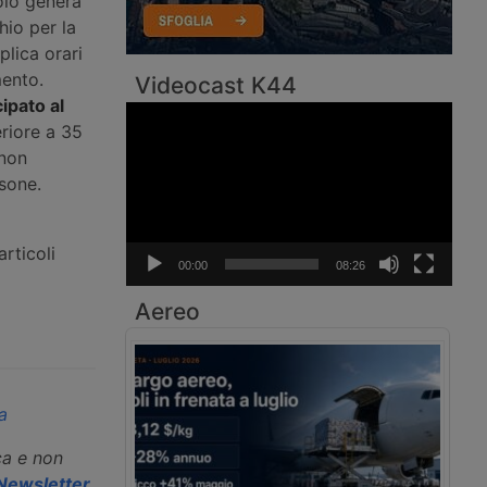
solo genera
hio per la
plica orari
mento.
Videocast K44
ipato al
Video
eriore a 35
Player
 non
rsone.
rticoli
00:00
08:26
Aereo
a
ca e non
a Newsletter