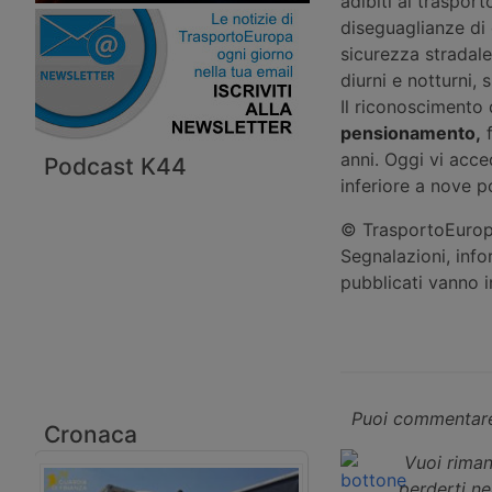
adibiti al traspor
diseguaglianze di 
sicurezza stradale
diurni e notturni,
Il riconoscimento
pensionamento,
f
anni. Oggi vi acc
Podcast K44
inferiore a nove po
© TrasportoEuropa
Segnalazioni, info
pubblicati vanno 
Puoi commentare
Cronaca
Vuoi riman
perderti n