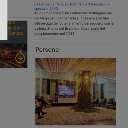
La Germania frena sul Brennero e il traguardo si
sposta al 2043
.
Il Governo tedesco ha confermato l’allungamento
dei tempi per i cantieri e la successiva apertura
tezza: il
all’esercizio del potenziamento dei raccordi con la
ionale tra
galleria di base del Brennero. Ora si parla del
tà e l’ombra
completamento nel 2043.
Persone