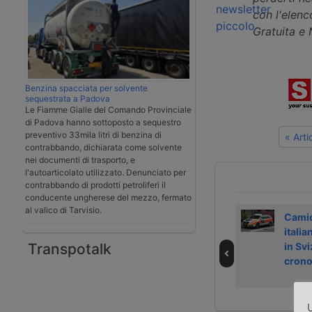
con l'elenco
Gratuita e
Benzina spacciata per solvente
sequestrata a Padova
Le Fiamme Gialle del Comando Provinciale
di Padova hanno sottoposto a sequestro
preventivo 33mila litri di benzina di
« Art
contrabbando, dichiarata come solvente
nei documenti di trasporto, e
l'autoarticolato utilizzato. Denunciato per
contrabbando di prodotti petroliferi il
conducente ungherese del mezzo, fermato
al valico di Tarvisio.
Sindacati
K44 videocast:
Camio
chiedono
Elisa, dal negozio
italia
Transpotalk
riconoscimento
al camion
in Svi
di lavoro
crono
usurante per i
portuali
U