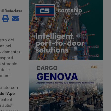
che scadono dal 31
dell’autotrasporto in conto proprio,
 dicembre 2021, sempre
precisando anche quale
a pandemia di Covid-19.
documentazione presentare durante
di Redazione
denza è il 31 marzo del
un controllo su strada nel caso in cui
si applicano.
stro del
azioni
ovviamente).
rasporti
o stradale
 delle
tonomi
venuto con
dell'Ape
ente il
 autisti