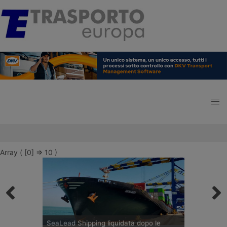
Array ( [0] => 10 )
SeaLead Shipping liquidata dopo le