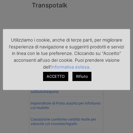
Transpotalk
Utilizziamo i cookie, anche di terze parti, per migliorare
l'esperienza di navigazione e suggerirti prodotti e servizi
in linea con le tue preferenze. Cliccando su "Accetto"
acconsenti all'uso dei cookie. Puoi prendere visione
dell'
Informativa estesa
.
Normativa
ACCETTO
Rifiuto
La riforma del Codice della Strada punta
sull’autotrasporto
Imprenditore di Prato assolto per infortunio
col muletto
Cassazione conferma validità multe per
velocità col cronotachigrafo