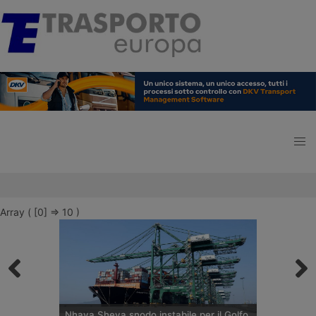
Array ( [0] => 10 )
Nhava Sheva snodo instabile per il Golfo