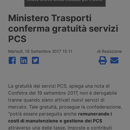
Il porto indiano di Nhava Sheva è diventato
Ministero Trasporti
il principale hub di trasbordo verso il Golfo
dopo la crisi del Mar Rosso, ma nel 2026 lo
conferma gratuità servizi
scontro tra Israele e Iran e la chiusura dello
stretto di Hormuz hanno reso instabile
PCS
l’assetto costruito dai vettori regionali.
Martedì, 19 Settembre 2017 15:11
di Redazione
La gratuità dei servizi PCS, spiega una nota di
Confetra del 19 settembre 2017, non è derogabile
tranne quando siano attivati nuovi servizi di
mercato. Tale gratuità, prosegue la confederazione,
"potrà essere perseguita anche
remunerando i
costi di manutenzione e gestione dei PCS
attraverso una delle tasse, imposte e contributi