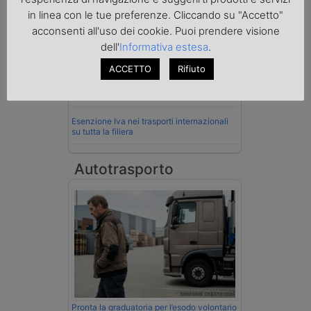
Imprenditore di Prato assolto per infortunio
in linea con le tue preferenze. Cliccando su "Accetto"
col muletto
acconsenti all'uso dei cookie. Puoi prendere visione
dell'
Informativa estesa
.
Cassazione conferma validità multe per
velocità col cronotachigrafo
ACCETTO
Rifiuto
La Cassazione conferma la qualifica di
spedizioniere-vettore
Esenzione Iva nei trasporti internazionali
su tutta la filiera
Autotrasporto
Pronta la graduatoria per l’esodo volontario