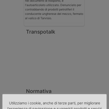
nei documenti di trasporto, e
l'autoarticolato utilizzato. Denunciato per
contrabbando di prodotti petroliferi il
conducente ungherese del mezzo, fermato
al valico di Tarvisio.
Transpotalk
Normativa
La riforma del Codice della Strada punta
Utilizziamo i cookie, anche di terze parti, per migliorare
sull’autotrasporto
l'esperienza di navigazione e suggerirti prodotti e servizi