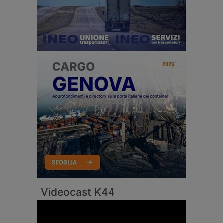
Videocast K44
Video
Player