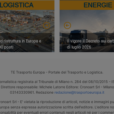
LOGISTICA
ENERGIE
 ristruttura in Europa e
Il vigore il Decreto sui car
00 posti
di luglio 2026
TE Trasporto Europa - Portale del Trasporto e Logistica.
ornalistica registrata al Tribunale di Milano n. 284 del 08/10/2015 -
Direttore responsabile: Michele Latorre Editore: Cronoart Srl - Milano 
03143330961. Redazione
redazione@trasportoeuropa.it
noart Srl - E' vietata la riproduzione di articoli, notizie e immagini pu
uropa senza espressa autorizzazione scritta dell'editore. L'editore n
nsabilità per eventuali errori contenuti negli articoli né per i comment