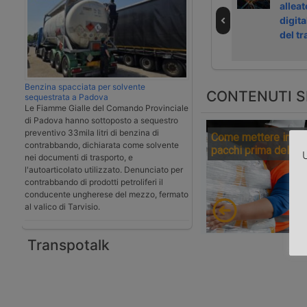
Uirnet a HP, Fai
controllo
alleat
Service e
telematico delle
digit
Vitrociset
città
del t
Benzina spacciata per solvente
CONTENUTI S
sequestrata a Padova
Le Fiamme Gialle del Comando Provinciale
di Padova hanno sottoposto a sequestro
preventivo 33mila litri di benzina di
Come mettere in sic
contrabbando, dichiarata come solvente
pacchi prima della 
U
nei documenti di trasporto, e
l'autoarticolato utilizzato. Denunciato per
contrabbando di prodotti petroliferi il
conducente ungherese del mezzo, fermato
al valico di Tarvisio.
Transpotalk