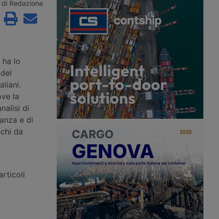
ioni di euro per
di Hormuz, mentre sulla rotta omanita
di Redazione
nterventi in nove porti
una portarinfuse greca viene colpita
 opere nuove a Trieste,
da un proiettile e nel Mar Rosso gli
ezia e il
Houthi rivendicano l’ottavo attacco a
to di progetti già
una petroliera saudita dal 22 luglio.
i sei scali.
 ha lo
 del
aliani.
ove la
nalisi di
ianza e di
cchi da
rticoli