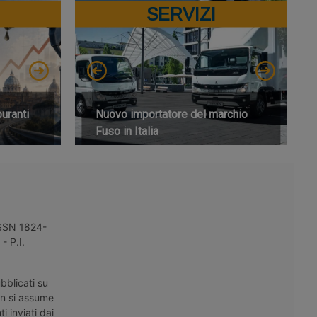
SERVIZI
buranti
Nuovo importatore del marchio
Fuso in Italia
 ISSN 1824-
- P.I.
bblicati su
on si assume
i inviati dai