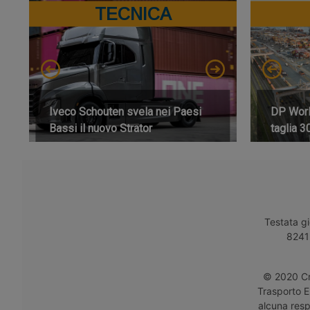
TECNICA
Iveco Schouten svela nei Paesi
DP World
Bassi il nuovo Strator
taglia 3
Testata gi
8241 
© 2020 Cro
Trasporto E
alcuna respo