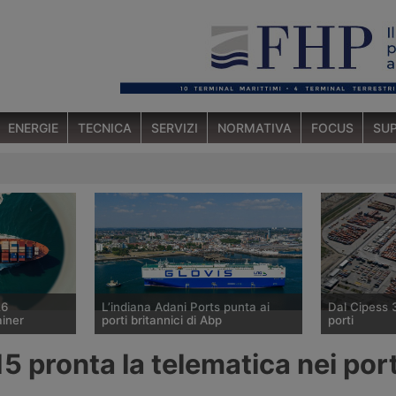
ENERGIE
TECNICA
SERVIZI
NORMATIVA
FOCUS
SUP
26
L’indiana Adani Ports punta ai
Dal Cipess 
ainer
porti britannici di Abp
porti
o marittimo
Il gruppo indiano Adani sta
Il Comitato I
5 pronta la telematica nei port
6 agosto 2026
valutando l’acquisizione della quota
Programmazi
n aumento
di controllo di Associated British
dato parere 