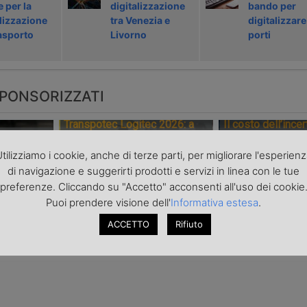
e per la
digitalizzazione
bando per
alizzazione
tra Venezia e
digitalizzare 
rasporto
Livorno
porti
PONSORIZZATI
Transpotec Logitec 2026: a
Il costo dell’incer
urezza i
Fiera Milano la filiera del
trasporto internaz
spedizione
trasporto e della logistica fa
scarsità di capaci
tilizziamo i cookie, anche di terze parti, per migliorare l'esperien
sistema
del conflitto
di navigazione e suggerirti prodotti e servizi in linea con le tue
preferenze. Cliccando su "Accetto" acconsenti all'uso dei cookie
Puoi prendere visione dell'
Informativa estesa
.
ACCETTO
Rifiuto