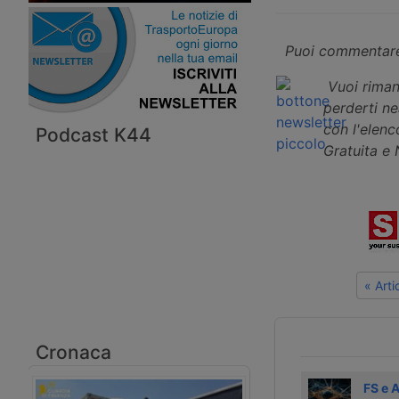
Puoi commentare
Vuoi riman
perderti n
con l'elenco
Podcast K44
Gratuita e
« Art
Cronaca
Gestione PLN
Uirnet progetta
FS e 