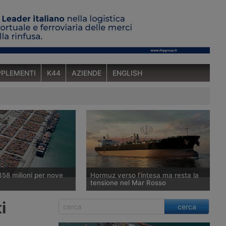
PLEMENTI
K44
AZIENDE
ENGLISH
358 milioni per nove
Hormuz verso l’intesa ma resta la
tensione nel Mar Rosso
nterministeriale per la
Washington punta ad annunciare
i
cerca
one Economica ha
l’accordo provvisorio con Teheran e
favorevole a un fondo
Muscat per la riapertura dello Stretto