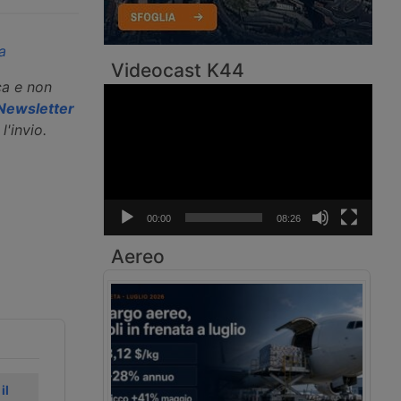
a
Videocast K44
ca e non
Video
a Newsletter
Player
l'invio.
00:00
08:26
Aereo
il
La Piattaforma
Uirnet diventa