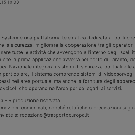
percento,
Ports, oggi in mano ai fondi
da 357,65 mil
2015 10:00
imane di calo
pensione canadesi Cppib e Omers,
quattordici i
ul
che hanno incaricato Morgan
italiani, tra
-New York e
Stanley per una cessione stimata
Messina e Ven
oltre 10 miliardi di sterline. Nessuna
rifinanziamen
offerta formale è stata ancora
avviati in altr
presentata.
 System è una piattaforma telematica dedicata ai porti che
 la sicurezza, migliorare la cooperazione tra gli operatori
are tutte le attività che avvengono all'interno degli scali it
 che la prima applicazione avverrà nel porto di Taranto, d
ca Nazionale integrerà i sistemi di sicurezza portuali e le a
In particolare, il sistema comprende sistemi di videosorvegl
cessi nell'area portuale, ma anche la fornitura degli appare
toveicoli che operano nell'area per collegarli ai servizi.
 - Riproduzione riservata
rmazioni, comunicati, nonché rettifiche o precisazioni sugli a
inviate a: redazione@trasportoeuropa.it