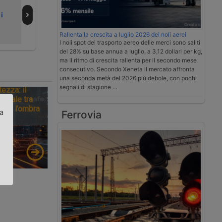
Logistica
digITAlog e vuole
i
Nazionale passa
accogliere più
alla Ram
Autorità portuali
Rallenta la crescita a luglio 2026 dei noli aerei
I noli spot del trasporto aereo delle merci sono saliti
del 28% su base annua a luglio, a 3,12 dollari per kg,
ma il ritmo di crescita rallenta per il secondo mese
consecutivo. Secondo Xeneta il mercato affronta
una seconda metà del 2026 più debole, con pochi
segnali di stagione …
tezza: il
ionale tra
tà e l’ombra
za
Ferrovia
.