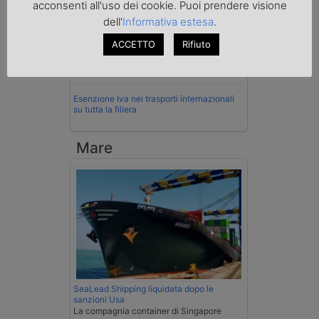
acconsenti all'uso dei cookie. Puoi prendere visione
dell'
Informativa estesa
.
Cassazione conferma validità multe per
velocità col cronotachigrafo
ACCETTO
Rifiuto
La Cassazione conferma la qualifica di
spedizioniere-vettore
Esenzione Iva nei trasporti internazionali
su tutta la filiera
Mare
SeaLead Shipping liquidata dopo le
sanzioni Usa
La compagnia container di Singapore