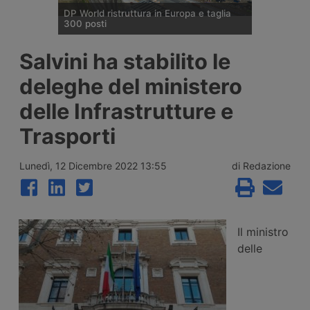
DP World ristruttura in Europa e taglia
300 posti
DP World conferma trecento esuberi nelle
Salvini ha stabilito le
attività europee dopo l’uscita di tre dirigenti
senior, mentre Londra e Anversa registrano
deleghe del ministero
volumi record e il gruppo prosegue gli
investimenti tra Svizzera, Golfo, Siria e
delle Infrastrutture e
Regno Unito.
Trasporti
Lunedì, 12 Dicembre 2022 13:55
di Redazione
Il ministro
delle