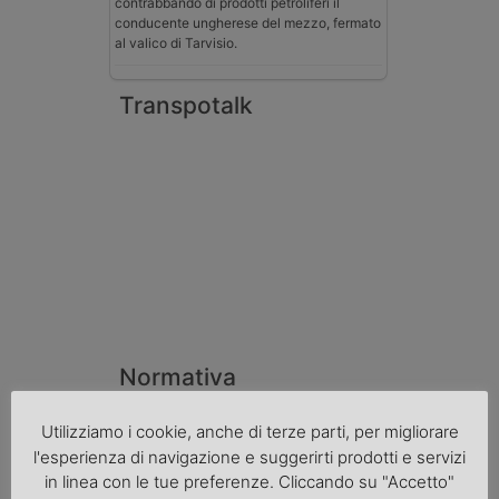
contrabbando di prodotti petroliferi il
conducente ungherese del mezzo, fermato
al valico di Tarvisio.
Transpotalk
Normativa
La riforma del Codice della Strada punta
Utilizziamo i cookie, anche di terze parti, per migliorare
sull’autotrasporto
l'esperienza di navigazione e suggerirti prodotti e servizi
Imprenditore di Prato assolto per infortunio
in linea con le tue preferenze. Cliccando su "Accetto"
col muletto