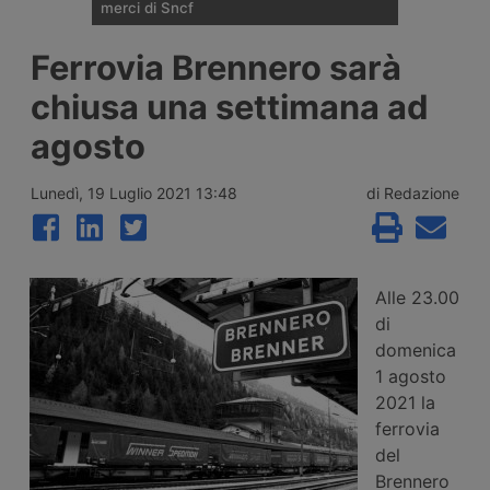
merci di Sncf
Cma Cgm si ritira dalla corsa per una quota
Ferrovia Brennero sarà
di minoranza in Rail Logistics Europe, la
divisione ferroviaria merci di Sncf. Restano
chiusa una settimana ad
in campo Ep Group di Daniel Křetínský, la
tedesca Rhenus e un fondo d’investimento
agosto
non ancora identificato.
Lunedì, 19 Luglio 2021 13:48
di Redazione
Alle 23.00
di
domenica
1 agosto
2021 la
ferrovia
del
Brennero