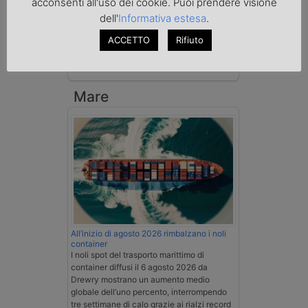
acconsenti all'uso dei cookie. Puoi prendere visione
La Cassazione conferma la qualifica di
dell'
Informativa estesa
.
spedizioniere-vettore
ACCETTO
Rifiuto
Esenzione Iva nei trasporti internazionali
su tutta la filiera
Mare
All’inizio di agosto 2026 rimbalzano i noli
container
I noli spot del trasporto marittimo di
container diffusi il 6 agosto 2026 da
Drewry mostrano un aumento medio
globale dell’uno percento, interrompendo
tre settimane di calo grazie ai rialzi record