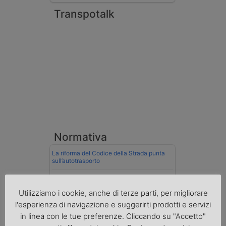
Transpotalk
Normativa
La riforma del Codice della Strada punta
sull’autotrasporto
Imprenditore di Prato assolto per infortunio
col muletto
Utilizziamo i cookie, anche di terze parti, per migliorare
l'esperienza di navigazione e suggerirti prodotti e servizi
Cassazione conferma validità multe per
in linea con le tue preferenze. Cliccando su "Accetto"
velocità col cronotachigrafo