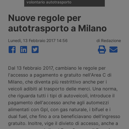
volontario autotrasporto
Il Comitato Centrale dell’Albo nazionale
Nuove regole per
degli Autotrasportatori ha pubblicato
l’elenco delle 133 imprese monoveicolari
autotrasporto a Milano
ammesse agli incentivi da 15mila euro per
l’uscita volontaria dal mercato, nell’ambito
del bando finanziato con 2 milioni di euro
Lunedì, 13 Febbraio 2017 14:56
di Redazione
per il 2026.
Dal 13 febbraio 2017, cambiano le regole per
l'accesso a pagamento e gratuito nell'Area C di
Milano, che diventa più restrittivo anche per i
veicoli adibiti al trasporto delle merci. Una norma,
che riguarda tutti i tipi di autoveicoli, introduce il
pagamento dell'accesso anche agli automezzi
alimentati con Gpl, con gas naturale, i bifuel e i
dual fuel, che fino a ora beneficiavano dell'ingresso
gratuito. Inoltre, vige il divieto di accesso, anche a