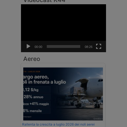
Video
Player
00:00
08:26
Aereo
Rallenta la crescita a luglio 2026 dei noli aerei