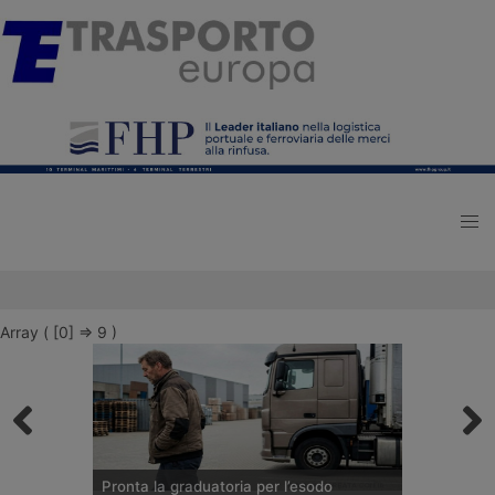
Array ( [0] => 9 )
Pronta la graduatoria per l’esodo