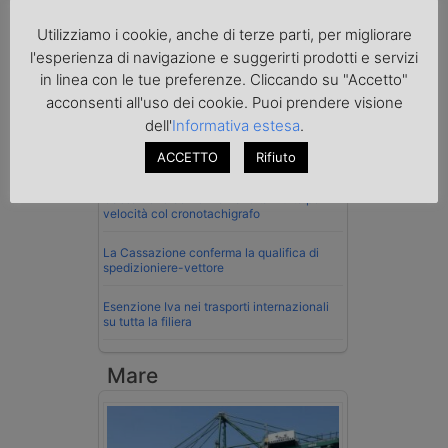
Utilizziamo i cookie, anche di terze parti, per migliorare
Normativa
l'esperienza di navigazione e suggerirti prodotti e servizi
in linea con le tue preferenze. Cliccando su "Accetto"
La riforma del Codice della Strada punta
acconsenti all'uso dei cookie. Puoi prendere visione
sull’autotrasporto
dell'
Informativa estesa
.
Imprenditore di Prato assolto per infortunio
ACCETTO
Rifiuto
col muletto
Cassazione conferma validità multe per
velocità col cronotachigrafo
La Cassazione conferma la qualifica di
spedizioniere-vettore
Esenzione Iva nei trasporti internazionali
su tutta la filiera
Mare