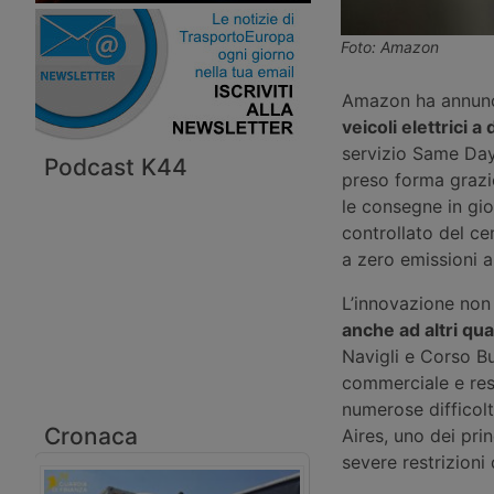
Foto: Amazon
Amazon ha annunci
veicoli elettrici a
servizio Same Day
Podcast K44
preso forma grazie
le consegne in gior
controllato del ce
a zero emissioni a
L’innovazione non 
anche ad altri qua
Navigli e Corso Bu
commerciale e resi
numerose difficol
Cronaca
Aires, uno dei pri
severe restrizioni 