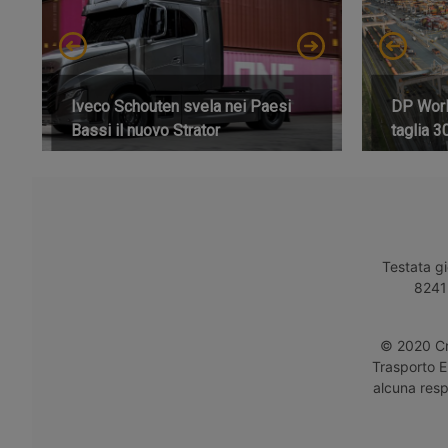
Iveco Schouten svela nei Paesi
DP World
Bassi il nuovo Strator
taglia 3
Testata gi
8241 
© 2020 Cro
Trasporto E
alcuna respo