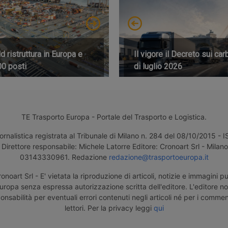
 ristruttura in Europa e
Il vigore il Decreto sui car
00 posti
di luglio 2026
TE Trasporto Europa - Portale del Trasporto e Logistica.
ornalistica registrata al Tribunale di Milano n. 284 del 08/10/2015 -
Direttore responsabile: Michele Latorre Editore: Cronoart Srl - Milano 
03143330961. Redazione
redazione@trasportoeuropa.it
noart Srl - E' vietata la riproduzione di articoli, notizie e immagini pu
uropa senza espressa autorizzazione scritta dell'editore. L'editore n
nsabilità per eventuali errori contenuti negli articoli né per i comment
lettori. Per la privacy leggi
qui