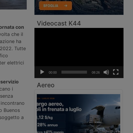
Videocast K44
ornata con
Video
olta che il
Player
tazione ha
 2022. Tutte
fico
r elettrici
00:00
08:26
 servizio
Aereo
ccano i
resenza
 incontrano
so Buenos
 soggetto a