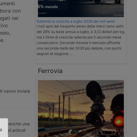
umenti
abora con
egati nei
Rallenta la crescita a luglio 2026 dei noli aerei
tivo
I noli spot del trasporto aereo delle merci sono saliti
del 28% su base annua a luglio, a 3,12 dollari per kg,
esso,
ma il ritmo di crescita rallenta per il secondo mese
e.
consecutivo. Secondo Xeneta il mercato affronta
una seconda metà del 2026 più debole, con pochi
segnali di stagione …
Ferrovia
ti vanno inviate
erti neanche una
za
ti gli articoli