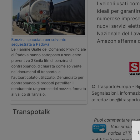
I veicoli usati c
ideali per garanti
numerose imprese d
nuovi servizi elett
Nazionale del Lavo
Benzina spacciata per solvente
Amazon afferma che
sequestrata a Padova
Le Fiamme Gialle del Comando Provinciale
di Padova hanno sottoposto a sequestro
preventivo 33mila litri di benzina di
contrabbando, dichiarata come solvente
nei documenti di trasporto, e
l'autoarticolato utilizzato. Denunciato per
contrabbando di prodotti petroliferi il
© TrasportoEuropa - Rip
conducente ungherese del mezzo, fermato
Segnalazioni, informazio
al valico di Tarvisio.
a: redazione@trasporto
Transpotalk
Puoi commentare quest
Vuoi rimanere 
U
notizia di Tras
pubblicati nei giorni pr