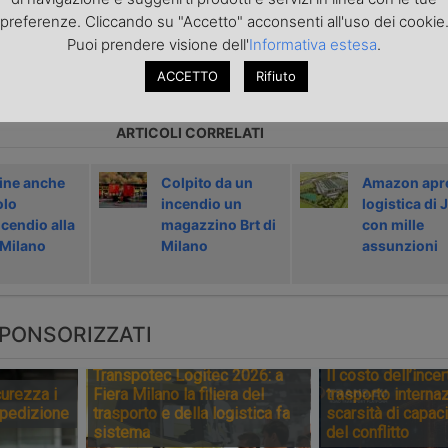
preferenze. Cliccando su "Accetto" acconsenti all'uso dei cookie
Puoi prendere visione dell'
Informativa estesa
.
icolo precedente
Articolo successivo »
ACCETTO
Rifiuto
ARTICOLI CORRELATI
ine anche
Colpito da un
Amazon apre
olo
incendio un
logistica di 
ncendio alla
magazzino Brt di
con mille
 Milano
Milano
assunzioni
PONSORIZZATI
Transpotec Logitec 2026: a
Il costo dell’incer
urezza i
Fiera Milano la filiera del
trasporto internaz
spedizione
trasporto e della logistica fa
scarsità di capaci
sistema
del conflitto