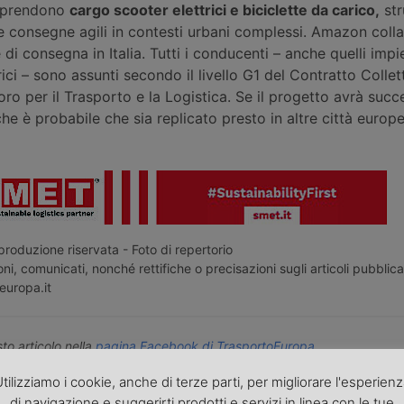
omprendono
cargo scooter elettrici e biciclette da carico,
str
re consegne agili in contesti urbani complessi. Amazon coll
i consegna in Italia. Tutti i conducenti – anche quelli impi
rici – sono assunti secondo il livello G1 del Contratto Collet
ro per il Trasporto e la Logistica. Se il progetto avrà succ
 è probabile che sia replicato presto in altre città europe
roduzione riservata - Foto di repertorio
ni, comunicati, nonché rettifiche o precisazioni sugli articoli pubblica
europa.it
o articolo nella
pagina Facebook di TrasportoEuropa
aggiornato sulle ultime novità sul trasporto e la logistica e non perd
tilizziamo i cookie, anche di terze parti, per migliorare l'esperien
portoEuropa?
Iscriviti alla nostra Newsletter
con l'elenco ed i link di tut
di navigazione e suggerirti prodotti e servizi in linea con le tue
ecedenti l'invio. Gratuita e NO SPAM!