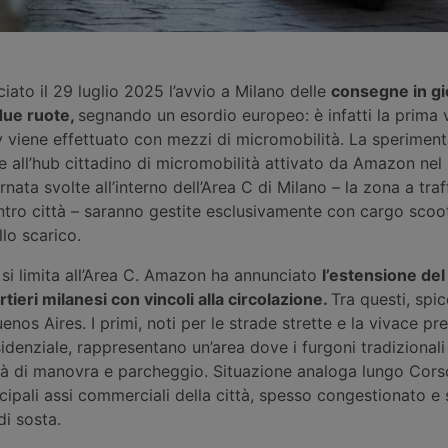
ato il 29 luglio 2025 l’avvio a Milano delle
consegne in gi
 due ruote,
segnando un esordio europeo: è infatti la prima v
 viene effettuato con mezzi di micromobilità. La sperimen
 all’hub cittadino di micromobilità attivato da Amazon nel
nata svolte all’interno dell’Area C di Milano – la zona a traf
ntro città – saranno gestite esclusivamente con cargo scoote
llo scarico.
si limita all’Area C. Amazon ha annunciato
l’estensione del
rtieri milanesi con vincoli alla circolazione.
Tra questi, spi
enos Aires. I primi, noti per le strade strette e la vivace p
denziale, rappresentano un’area dove i furgoni tradizionali
tà di manovra e parcheggio. Situazione analoga lungo Cor
ncipali assi commerciali della città, spesso congestionato e
di sosta.