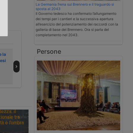
La Germania frena sul Brennero e il traguardo si
.
sposta al 2043
Il Governo tedesco ha confermato l’allungamento
dei tempi per i cantieri e la successiva apertura
all’esercizio del potenziamento dei raccordi con la
galleria di base del Brennero. Ora si parla del
completamento nel 2043.
Persone
 la
Notizie dal
Il dazio UE sui
Jesi
trasporto e dalla
pacchi riscrive i
logistica – 1 luglio
flussi della
2026
logistica
tezza: il
ionale tra
tà e l’ombra