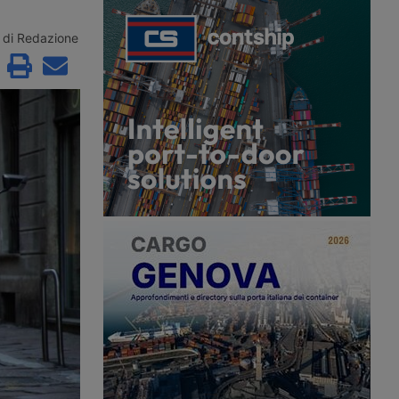
eicoli elettrici gestiti
veicoli industriali e i risultati indicano
con accesso a 1,2
che le celle a combustibile alimentate
nti in roaming su tutto il
a idrogeno possono essere più
di Redazione
convenienti rispetto ai veicoli elettrici
a batteria sulle tratte medio-lunghe.