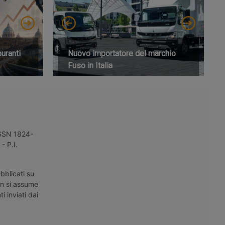
buranti
Nuovo importatore del marchio
Fuso in Italia
 ISSN 1824-
- P.I.
bblicati su
on si assume
i inviati dai