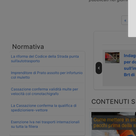
« Art
Normativa
Come funziona la
Il Governo rinvia
Indag
La riforma del Codice della Strada punta
sull’autotrasporto
nuova consegna
a luglio 2026 la
per d
ultrarapida di
tassa sui pacchi
sull’i
Imprenditore di Prato assolto per infortunio
Amazon
esteri
Brt di
col muletto
Cassazione conferma validità multe per
velocità col cronotachigrafo
CONTENUTI S
La Cassazione conferma la qualifica di
spedizioniere-vettore
Come mettere in sic
Esenzione Iva nei trasporti internazionali
pacchi prima della 
su tutta la filiera