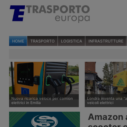
HOME
TRASPORTO
LOGISTICA
INFRASTRUTTURE
Nuova ricarica veloce per camion
Londra inventa una “a
elettrici in Emilia
veicoli elettrici
A Noceto, in provincia di Parma,
Dal 2028 le vetture elet
Amazon a
Ewiva, del gruppo Enel, ha inaugurato
ibride plug-in immatrico
il suo secondo sito italiano dedicato
Regno Unito pagherann
scooter e