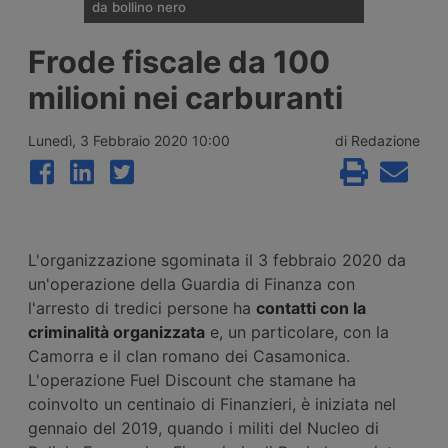
da bollino nero
Divieti di circolazione per i veicoli industriali
Frode fiscale da 100
e potenziamento del personale Anas sulla
rete nazionale nel weekend che apre la
milioni nei carburanti
settimana di Ferragosto, con oltre 25
milioni di spostamenti attesi tra il 7 e il 9
agosto 2026.
Lunedì, 3 Febbraio 2020 10:00
di Redazione
L'organizzazione sgominata il 3 febbraio 2020 da
un'operazione della Guardia di Finanza con
l'arresto di tredici persone ha
contatti con la
criminalità organizzata
e, un particolare, con la
Camorra e il clan romano dei Casamonica.
L'operazione Fuel Discount che stamane ha
coinvolto un centinaio di Finanzieri, è iniziata nel
gennaio del 2019, quando i militi del Nucleo di