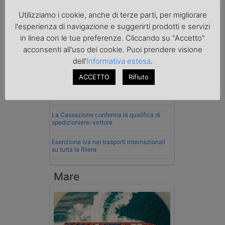
Utilizziamo i cookie, anche di terze parti, per migliorare
Normativa
l'esperienza di navigazione e suggerirti prodotti e servizi
La riforma del Codice della Strada punta
in linea con le tue preferenze. Cliccando su "Accetto"
sull’autotrasporto
acconsenti all'uso dei cookie. Puoi prendere visione
dell'
Informativa estesa
.
Imprenditore di Prato assolto per infortunio
col muletto
ACCETTO
Rifiuto
Cassazione conferma validità multe per
velocità col cronotachigrafo
La Cassazione conferma la qualifica di
spedizioniere-vettore
Esenzione Iva nei trasporti internazionali
su tutta la filiera
Mare