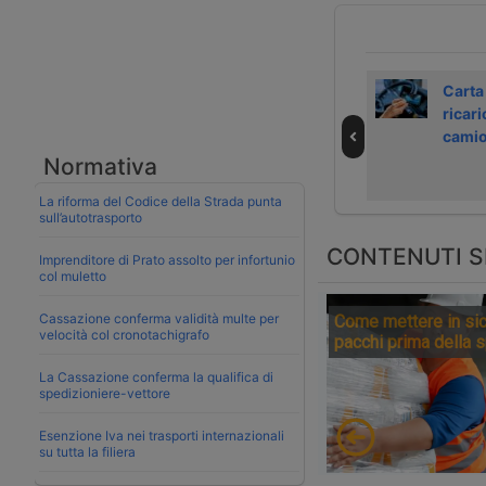
Dispositivo unico
DKV amplia rete
Carta
per pedaggi
distributori
ricari
camion in Europa
convenzionati in
camio
Italia
Normativa
La riforma del Codice della Strada punta
sull’autotrasporto
CONTENUTI S
Imprenditore di Prato assolto per infortunio
col muletto
Cassazione conferma validità multe per
Come mettere in sic
velocità col cronotachigrafo
pacchi prima della 
La Cassazione conferma la qualifica di
spedizioniere-vettore
Esenzione Iva nei trasporti internazionali
su tutta la filiera