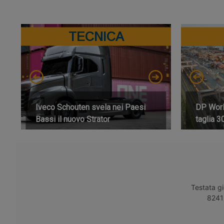
TECNICA
Iveco Schouten svela nei Paesi
DP World
Bassi il nuovo Strator
taglia 3
Testata gi
8241 