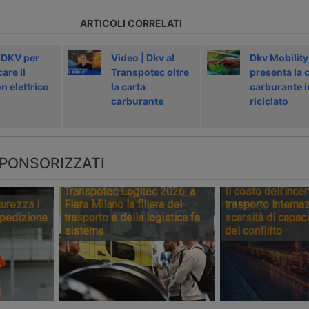
ARTICOLI CORRELATI
 DKV per
Video | Dkv al
Dkv Mobility
care il
Transpotec oltre
presenta la 
n elettrico
la carta
carburante i
carburante
riciclato
PONSORIZZATI
Transpotec Logitec 2026: a
Il costo dell’incer
urezza i
Fiera Milano la filiera del
trasporto internaz
spedizione
trasporto e della logistica fa
scarsità di capaci
sistema
del conflitto