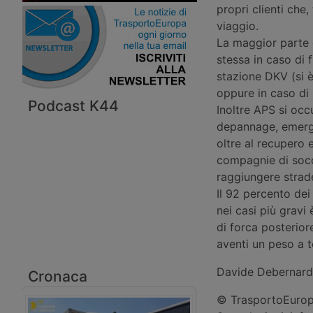
propri clienti che
viaggio.
La maggior parte d
stessa in caso di 
stazione DKV (si è
oppure in caso di
Podcast K44
Inoltre APS si oc
depannage, emerge
oltre al recupero 
compagnie di socc
raggiungere strade
Il 92 percento dei
nei casi più gravi
di forca posterior
aventi un peso a t
Davide Debernard
Cronaca
© TrasportoEuropa