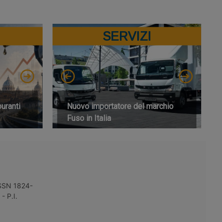
SERVIZI
buranti
Nuovo importatore del marchio
Fuso in Italia
 ISSN 1824-
- P.I.