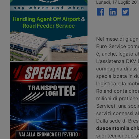
nel weekend che apre la settimana di
gestione della Fipili: att
Lunedì, 17 Luglio 20
Ferragosto, con oltre 25 milioni di
pareri di Antitrust e Co
spostamenti attesi tra il 7 e il 9
regionale, mentre il pe
agosto 2026.
riservato ai veicoli indu
un’ipotesi condizionata
del 2028.
Nel mese di giugno
Euro Service come
è, anche, legato a
L'assistenza DKV i
compagnia di assi
specializzata in d
logistica e la mob
Roland conta circa
milioni di pratiche 
Service), una soci
servizi connessi 
Dalla sede di Bres
duecentomila ch
suoi tecnici opera