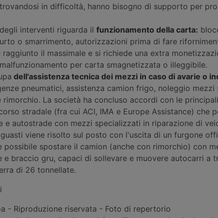
, trovandosi in difficoltà, hanno bisogno di supporto per pro
egli interventi riguarda il
funzionamento della carta:
blocc
furto o smarrimento, autorizzazioni prima di fare rifornimen
 raggiunto il massimale e si richiede una extra monetizzazi
 malfunzionamento per carta smagnetizzata o illeggibile.
cupa
dell'assistenza tecnica dei mezzi in caso di avarie o in
nze pneumatici, assistenza camion frigo, noleggio mezzi so
e rimorchio. La società ha concluso accordi con le principal
orso stradale (fra cui ACI, IMA e Europe Assistance) che 
 e autostrade con mezzi specializzati in riparazione di veic
 guasti viene risolto sul posto con l'uscita di un furgone off
 è possibile spostare il camion (anche con rimorchio) con m
e e braccio gru, capaci di sollevare e muovere autocarri a tr
erra di 26 tonnellate.
i
 - Riproduzione riservata - Foto di repertorio