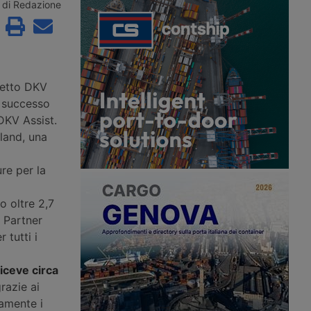
r veicoli industriali del
portando il pieno di un autocarro con
di Redazione
icato Gold secondo lo
massa complessiva fino a 7,5
pa. La struttura da 74
tonnellate a 1.040 euro, senza
 in un progetto
possibilità di recupero delle accise. Il
Europea per
credito d’imposta introdotto dal
ento di cinque aree di
Governo copre solo il 22% circa dei
tria, Italia e Germania.
veicoli industriali circolanti in Italia.
letto DKV
o successo
DKV Assist.
land, una
re per la
o oltre 2,7
 Partner
 tutti i
riceve circa
grazie ai
damente i