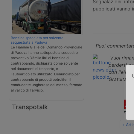
Segnalazioni, info
pubblicati vanno 
Benzina spacciata per solvente
sequestrata a Padova
Puoi commentare
Le Fiamme Gialle del Comando Provinciale
di Padova hanno sottoposto a sequestro
Vuoi riman
preventivo 33mila litri di benzina di
contrabbando, dichiarata come solvente
perderti n
nei documenti di trasporto, e
con l'elenco
l'autoarticolato utilizzato. Denunciato per
U
Gratuita e
contrabbando di prodotti petroliferi il
conducente ungherese del mezzo, fermato
al valico di Tarvisio.
Transpotalk
« Art