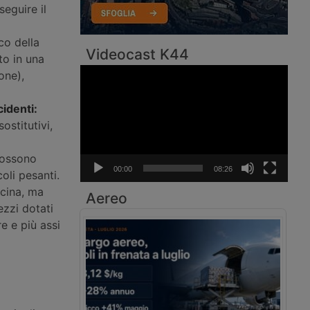
seguire il
o della
Videocast K44
to in una
Video
one),
Player
cidenti:
stitutivi,
i
possono
00:00
08:26
oli pesanti.
icina, ma
Aereo
ezzi dotati
e e più assi