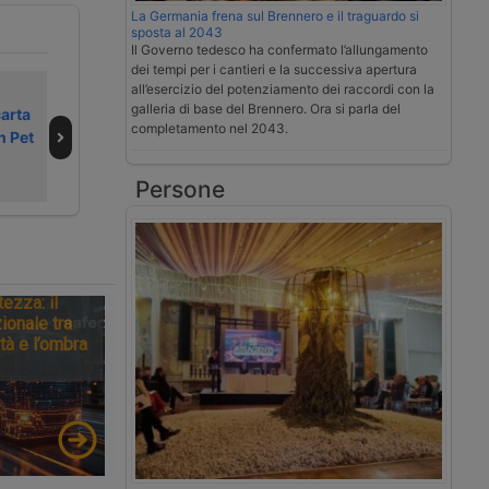
La Germania frena sul Brennero e il traguardo si
sposta al 2043
Il Governo tedesco ha confermato l’allungamento
dei tempi per i cantieri e la successiva apertura
all’esercizio del potenziamento dei raccordi con la
Carta Dkv anche
Arriva un nuovo
galleria di base del Brennero. Ora si parla del
carta
per gas naturale
operatore per il
completamento nel 2043.
n Pet
liquefatto in
telepedaggio in
Europa
Italia
Persone
tezza: il
ionale tra
tà e l’ombra