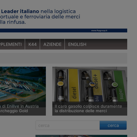
PLEMENTI
K44
AZIENDE
ENGLISH
 di Enilive in Austria
Il caro gasolio colpisce duramente
archeggio Gold
la distribuzione delle merci
ia ha aperto a St.
Secondo l’Ufficio studi della Cgia il
cerca
n bei Schärding, lungo
prezzo del gasolio è salito del 20,9%
A8 Innkreis, il primo
tra fine febbraio e fine luglio 2026,