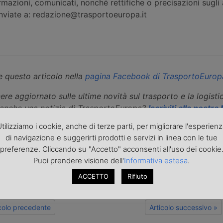
rmazioni, comunicati, nonché rettifiche o precisazioni sugli a
inviate a: redazione@trasportoeuropa.it
 questo articolo nella
pagina Facebook di TrasportoEurop
ere aggiornato sulle ultime novità sul trasporto e la logisti
eanche una notizia di TrasportoEuropa?
Iscriviti alla nostr
 ed i link di tutti gli articoli pubblicati nei giorni precedenti 
tilizziamo i cookie, anche di terze parti, per migliorare l'esperien
 NO SPAM!
di navigazione e suggerirti prodotti e servizi in linea con le tue
preferenze. Cliccando su "Accetto" acconsenti all'uso dei cookie
Puoi prendere visione dell'
Informativa estesa
.
ACCETTO
Rifiuto
icolo precedente
Articolo successivo »