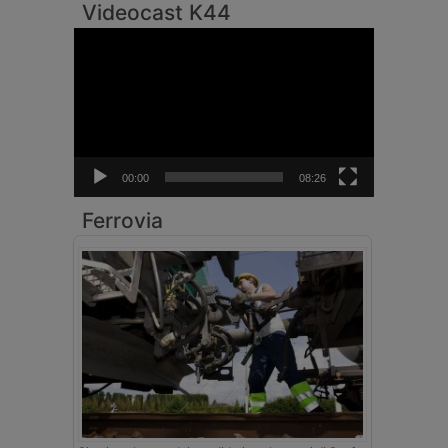
Videocast K44
Video
Player
00:00
08:26
Ferrovia