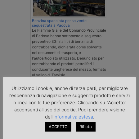
Benzina spacciata per solvente
sequestrata a Padova
Le Fiamme Gialle del Comando Provinciale
di Padova hanno sottoposto a sequestro
preventivo 33mila litri di benzina di
contrabbando, dichiarata come solvente
nei documenti di trasporto, e
l'autoarticolato utilizzato. Denunciato per
contrabbando di prodotti petroliferi il
conducente ungherese del mezzo, fermato
al valico di Tarvisio.
Utilizziamo i cookie, anche di terze parti, per migliorare
Transpotalk
l'esperienza di navigazione e suggerirti prodotti e servizi
in linea con le tue preferenze. Cliccando su "Accetto"
acconsenti all'uso dei cookie. Puoi prendere visione
dell'
Informativa estesa
.
ACCETTO
Rifiuto