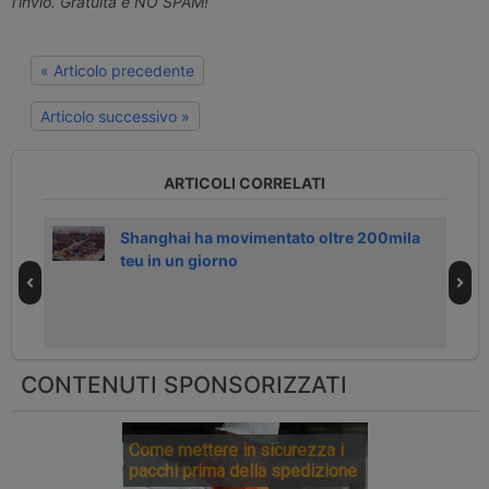
l'invio. Gratuita e NO SPAM!
« Articolo precedente
Articolo successivo »
ARTICOLI CORRELATI
 29
Shanghai ha movimentato oltre 200mila
teu in un giorno
CONTENUTI SPONSORIZZATI
Come mettere in sicurezza i
pacchi prima della spedizione