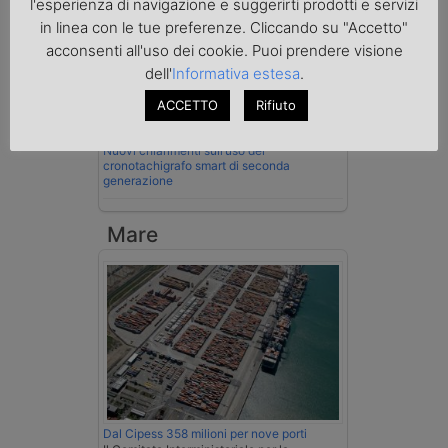
l'esperienza di navigazione e suggerirti prodotti e servizi
velocità col cronotachigrafo
in linea con le tue preferenze. Cliccando su "Accetto"
La Cassazione conferma la qualifica di
acconsenti all'uso dei cookie. Puoi prendere visione
spedizioniere-vettore
dell'
Informativa estesa
.
Esenzione Iva nei trasporti internazionali
ACCETTO
Rifiuto
su tutta la filiera
Nuovi chiarimenti sull’uso del
cronotachigrafo smart di seconda
generazione
Mare
Dal Cipess 358 milioni per nove porti