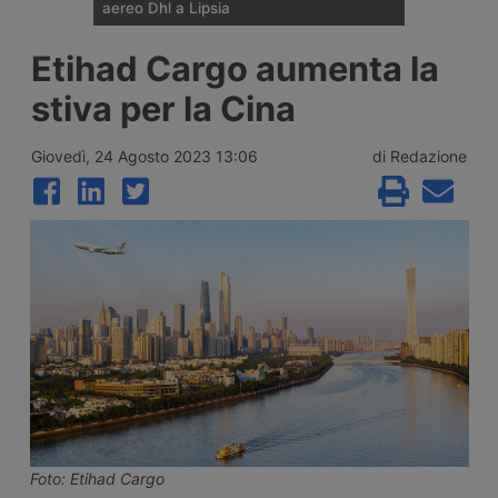
aereo Dhl a Lipsia
Un drone con un presunto ordigno è stato
Etihad Cargo aumenta la
individuato la notte del 5 agosto nei pressi
di un aereo cargo Antonov ucraino
stiva per la Cina
all’aeroporto di Lipsia/Halle. Un aereo Dhl
decollato subito dopo ha urtato un oggetto
non identificato ed è atterrato danneggiato
Giovedì, 24 Agosto 2023 13:06
di Redazione
ad Hannover. La polizia indaga per
sabotaggio.
Foto: Etihad Cargo