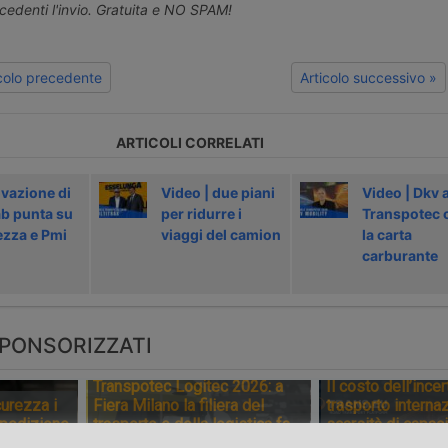
ecedenti l'invio. Gratuita e NO SPAM!
icolo precedente
Articolo successivo »
ARTICOLI CORRELATI
ovazione di
Video | due piani
Video | Dkv a
b punta su
per ridurre i
Transpotec o
ezza e Pmi
viaggi del camion
la carta
carburante
PONSORIZZATI
Transpotec Logitec 2026: a
Il costo dell’incer
urezza i
Fiera Milano la filiera del
trasporto internaz
spedizione
trasporto e della logistica fa
scarsità di capaci
sistema
del conflitto