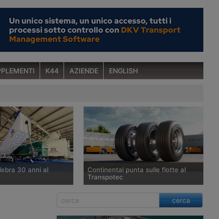
PLEMENTI
K44
AZIENDE
ENGLISH
lebra 30 anni al
Continental punta sulle flotte al
Transpotec
 del Transpotec 2026,
Continental partecipa a Transpotec
cerca
lebra un traguardo
Logitec 2026 per presentare la
ent’anni di attività nel
propria offerta per trasporto merci,