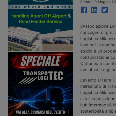
carburante, mobilità elettrica e
piattaforma logistica in
Sabato, 9 Maggio 20
gestione digitale delle flotte. Ha
Milano. La gamma DT S
presentato la versione 4G del Dkv
supera 50mila referenze
Box Europe.
7.600 articoli per veico
leggeri.
L’Associazione Lo
convegno di prese
Logistica Milanese
leva per la compet
studio è un proge
collaborazione con
Cattaneo e con il 
evolutiva e aggior
L’evento si terrà 
nell’ambito di Tr
Logistica Milanese
alla sua posizione
hub intermodali. N
sostenibilità ambi