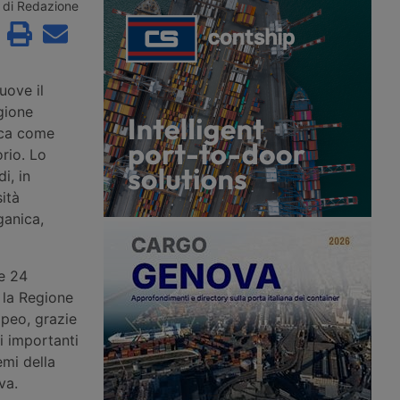
emirimorchi e delle
logistica e flotte. Nuova gamma di
di Redazione
 il trasporto
pneumatici per il trasporto regionale.
. Esposti sette veicoli
appresentati.
uove il
gione
tica come
orio. Lo
i, in
ità
ganica,
ne 24
 la Regione
opeo, grazie
di importanti
emi della
iva.