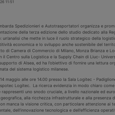
 provincia di
2026. Al centro dell’iniziativa ci
settore dei s
26 11:51
pare Parts
sono diritti degli autisti
soluzioni per
, con oltre
professionali, peso contrattuale
professionale
li commerciali
degli autotrasportatori, condizioni
dei marchi r
di lavoro, dumping sociale e criticità
della logistica mediterranea.
mbarda Spedizionieri e Autotrasportatori organizza e prom
ntazione della terza edizione dello studio dedicato alla Re
: un’analisi che mette in luce il ruolo strategico della logis
itività economica e lo sviluppo anche sostenibile del territ
tto di Camera di Commercio di Milano, Monza Brianza e Lod
 il Centro sulla Logistica e la Supply Chain di Liuc- Univers
supporto di Alsea, ed ha l’obiettivo di fornire una lettura or
nata del sistema logistico milanese.
il 14 maggio alle ore 14.00 presso la Sala Logitec - Padiglio
anspotec Logitec. La ricerca evidenzia in modo chiaro come
 rappresenti uno snodo cruciale, a livello nazionale ed eur
 geografica, alla ricchezza infrastrutturale e alla presenza 
on manca la visione critica, con particolare attenzione ai t
entale, dell’innovazione tecnologica e dell’efficienza operat