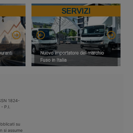
SERVIZI
buranti
Nuovo importatore del marchio
Fuso in Italia
 ISSN 1824-
- P.I.
bblicati su
on si assume