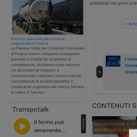
pubblicati nei giorni pr
« Art
Benzina spacciata per solvente
sequestrata a Padova
Le Fiamme Gialle del Comando Provinciale
di Padova hanno sottoposto a sequestro
L’associazione
Brigade integra
L’inn
preventivo 33mila litri di benzina di
contrabbando, dichiarata come solvente
Laisn debutta al
radar e
Geota
nei documenti di trasporto, e
Transpotec 2026
telecamere
sicur
l'autoarticolato utilizzato. Denunciato per
contrabbando di prodotti petroliferi il
conducente ungherese del mezzo, fermato
al valico di Tarvisio.
CONTENUTI S
Transpotalk
Come mettere in sic
pacchi prima della 