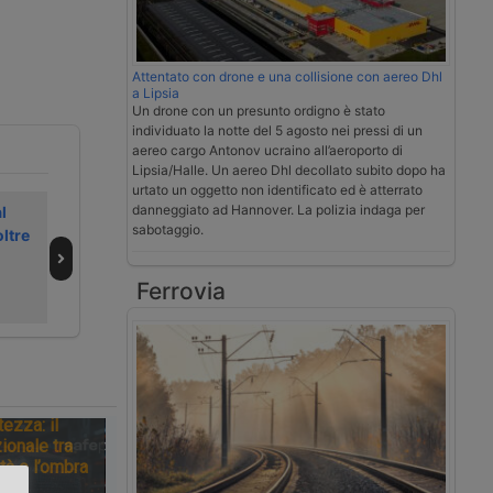
Attentato con drone e una collisione con aereo Dhl
a Lipsia
Un drone con un presunto ordigno è stato
individuato la notte del 5 agosto nei pressi di un
aereo cargo Antonov ucraino all’aeroporto di
Lipsia/Halle. Un aereo Dhl decollato subito dopo ha
urtato un oggetto non identificato ed è atterrato
danneggiato ad Hannover. La polizia indaga per
l
Zucchetti
Golia360 punta
sabotaggio.
ltre
presenta una
sulla
logistica digitale
digitalizzazione
integrata
per gli autisti
Ferrovia
software e robot
tezza: il
ionale tra
tà e l’ombra