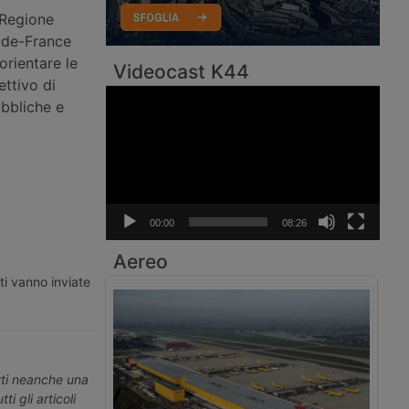
 Regione
e-de-France
orientare le
Videocast K44
ettivo di
Video
bbliche e
Player
00:00
08:26
Aereo
ti vanno inviate
erti neanche una
ti gli articoli