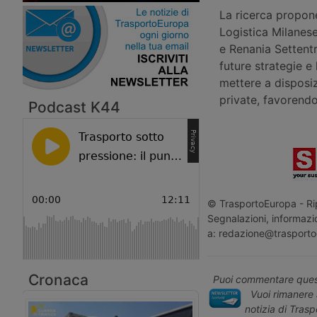
La ricerca propone
Logistica Milanese
e Renania Settentr
future strategie e 
mettere a disposi
private, favorendo 
Podcast K44
© TrasportoEuropa - Rip
Segnalazioni, informazio
a: redazione@trasporto
Cronaca
Puoi commentare quest
Vuoi rimanere 
notizia di Tras