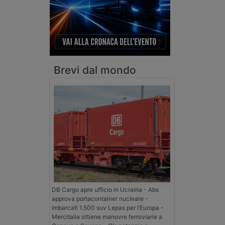
Brevi dal mondo
DB Cargo apre ufficio in Ucraina - Abs
approva portacontainer nucleare -
Imbarcati 1.500 suv Lepas per l’Europa -
Mercitalia ottiene manovre ferroviarie a