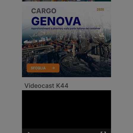
Videocast K44
Video
Player