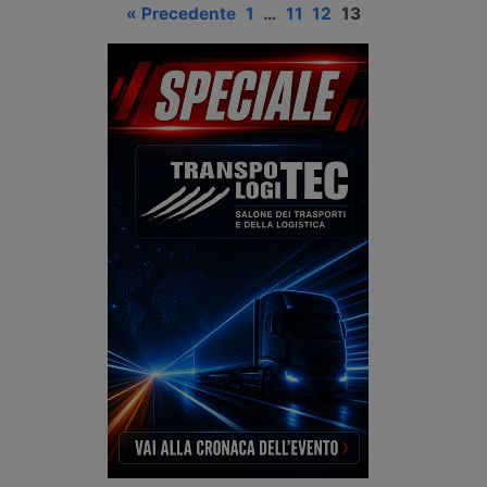
« Precedente
1
…
11
12
13