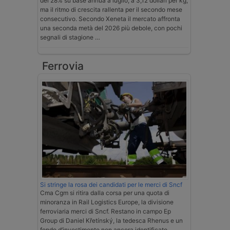
del 28% su base annua a luglio, a 3,12 dollari per kg,
ma il ritmo di crescita rallenta per il secondo mese
consecutivo. Secondo Xeneta il mercato affronta
una seconda metà del 2026 più debole, con pochi
segnali di stagione …
Ferrovia
Si stringe la rosa dei candidati per le merci di Sncf
Cma Cgm si ritira dalla corsa per una quota di
minoranza in Rail Logistics Europe, la divisione
ferroviaria merci di Sncf. Restano in campo Ep
Group di Daniel Křetínský, la tedesca Rhenus e un
fondo d’investimento non ancora identificato.