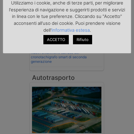
Utilizziamo i cookie, anche di terze parti, per migliorare
Cassazione conferma validità multe per
velocità col cronotachigrafo
l'esperienza di navigazione e suggerirti prodotti e servizi
in linea con le tue preferenze. Cliccando su "Accetto"
La Cassazione conferma la qualifica di
acconsenti all'uso dei cookie. Puoi prendere visione
spedizioniere-vettore
dell'
Informativa estesa
.
Esenzione Iva nei trasporti internazionali
ACCETTO
Rifiuto
su tutta la filiera
Nuovi chiarimenti sull’uso del
cronotachigrafo smart di seconda
generazione
Autotrasporto