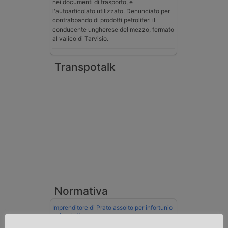
nei documenti di trasporto, e
l'autoarticolato utilizzato. Denunciato per
contrabbando di prodotti petroliferi il
conducente ungherese del mezzo, fermato
al valico di Tarvisio.
Transpotalk
Normativa
Imprenditore di Prato assolto per infortunio
col muletto