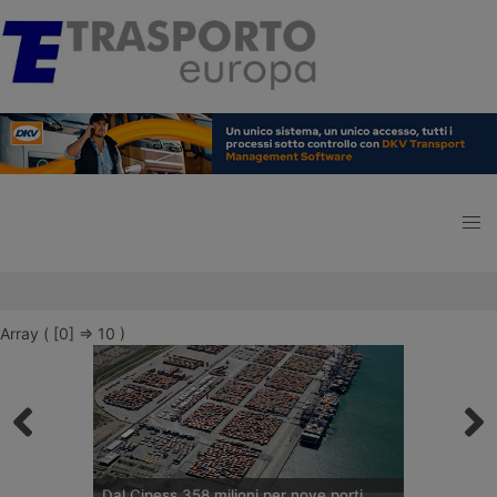
Array ( [0] => 10 )
Dal Cipess 358 milioni per nove porti