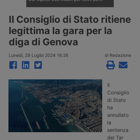
Il Comitato Interministeriale per la
Il Consiglio di Stato ritiene
Programmazione Economica ha dato
parere favorevole a un fondo da 357,65
legittima la gara per la
milioni di euro per quattordici interventi in
nove porti italiani, tra opere nuove a
diga di Genova
Trieste, Messina e Venezia e il
rifinanziamento di progetti già avviati in
altri sei scali.
Lunedì, 29 Luglio 2024 16:26
di Redazione
Il
Consiglio
di Stato
ha
annullato
la
sentenza
del Tar