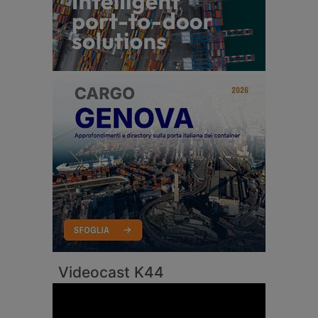
Videocast K44
Video
Player