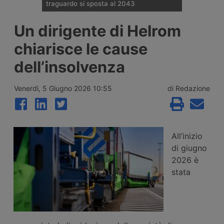
traguardo si sposta al 2043
Il Governo tedesco ha confermato
Un dirigente di Helrom
l’allungamento dei tempi per i cantieri e la
successiva apertura all’esercizio del
chiarisce le cause
potenziamento dei raccordi con la galleria
di base del Brennero. Ora si parla del
dell’insolvenza
completamento nel 2043.
Venerdì, 5 Giugno 2026 10:55
di Redazione
All’inizio
di giugno
2026 è
stata