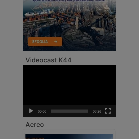
Videocast K44
Video
Player
00:00
08:26
Aereo