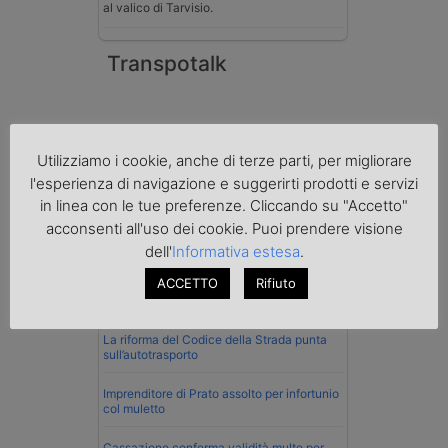
al valico di Tarvisio.
Transpotalk
Utilizziamo i cookie, anche di terze parti, per migliorare
l'esperienza di navigazione e suggerirti prodotti e servizi
in linea con le tue preferenze. Cliccando su "Accetto"
acconsenti all'uso dei cookie. Puoi prendere visione
dell'
Informativa estesa
.
ACCETTO
Rifiuto
Normativa
La riforma del Codice della Strada punta
sull’autotrasporto
Imprenditore di Prato assolto per infortunio
col muletto
Cassazione conferma validità multe per