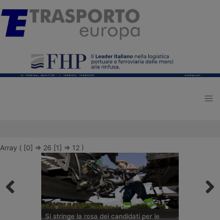
Array ( [0] => 26 [1] => 12 )
Si stringe la rosa dei candidati per le