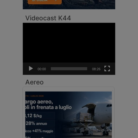
Videocast K44
Video
Player
00:00
08:26
Aereo