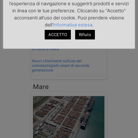
l'esperienza di navigazione e suggerirti prodotti e servizi
in linea con le tue preferenze. Cliccando su "Accetto"
Cassazione conferma validità multe per
velocità col cronotachigrafo
acconsenti all'uso dei cookie. Puoi prendere visione
dell'
Informativa estesa
.
La Cassazione conferma la qualifica di
spedizioniere-vettore
ACCETTO
Rifiuto
Esenzione Iva nei trasporti internazionali
su tutta la filiera
Nuovi chiarimenti sull’uso del
cronotachigrafo smart di seconda
generazione
Mare