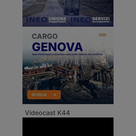
Videocast K44
Video
Player